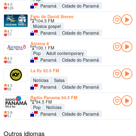
4.5
Panamá
Cidade do Panamá
126
Faro de David Stereo
104.5 FM
Música gospel
4.7
Panamá
Cidade do Panamá
77
Antena 8
100.1 FM
Pop
Adult contemporary
4.5
Panamá
Cidade do Panamá
66
La Ky 92.5 FM
Notícias
Salsa
4.5
Panamá
Cidade do Panamá
65
Radio Panama 94.5 FM
94.5 FM
Pop
Notícias
3.8
Panamá
Cidade do Panamá
51
Outros idiomas