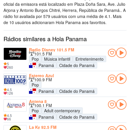
oficial da emissora está localizado em Plaza Doña Sara, Ave. Julio
Arjona y Antonio Burgos Chitré, Herrera, República de Panamá.
. A
rádio foi avaliada por 579 usuários com uma média de 4.1. Mais
de 10 usuários adicionaram Hola Panama aos favoritos.
Rádios similares a Hola Panama
Radio Disney 101.5 FM
101.5 FM
Pop
Música infantil
Entretenimento
5
Panamá
Cidade do Panamá
260
Estereo Azul
100.9 FM
Pop
4.5
Panamá
Cidade do Panamá
126
Antena 8
100.1 FM
Pop
Adult contemporary
4.5
Panamá
Cidade do Panamá
66
La Ky 92.5 FM