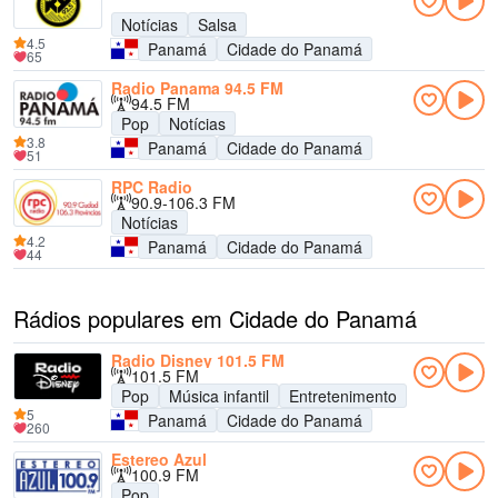
Notícias
Salsa
4.5
Panamá
Cidade do Panamá
65
Radio Panama 94.5 FM
94.5 FM
Pop
Notícias
3.8
Panamá
Cidade do Panamá
51
RPC Radio
90.9-106.3 FM
Notícias
4.2
Panamá
Cidade do Panamá
44
Rádios populares em Cidade do Panamá
Radio Disney 101.5 FM
101.5 FM
Pop
Música infantil
Entretenimento
5
Panamá
Cidade do Panamá
260
Estereo Azul
100.9 FM
Pop