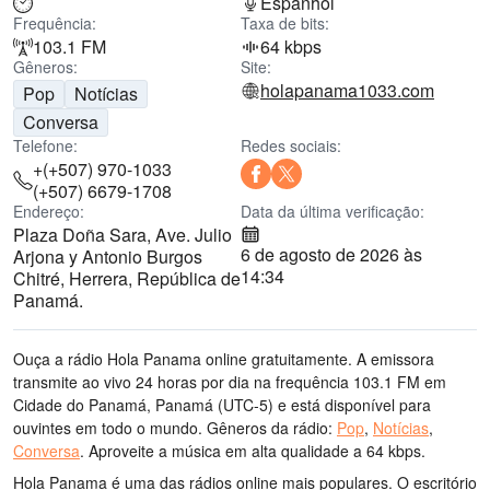
Espanhol
Frequência:
Taxa de bits:
103.1 FM
64 kbps
Gêneros:
Site:
holapanama1033.com
Pop
Notícias
Conversa
Telefone:
Redes sociais:
+(+507) 970-1033
(+507) 6679-1708
Endereço:
Data da última verificação:
Plaza Doña Sara, Ave. Julio
6 de agosto de 2026 às
Arjona y Antonio Burgos
14:34
Chitré, Herrera, República de
Panamá.
Ouça a rádio Hola Panama online gratuitamente. A emissora
transmite ao vivo 24 horas por dia
na frequência 103.1 FM
em
Cidade do Panamá, Panamá
(UTC-5)
e está disponível para
ouvintes em todo o mundo.
Gêneros da rádio:
Pop
,
Notícias
,
Conversa
.
Aproveite a música
em alta qualidade
a 64 kbps.
Hola Panama é uma das rádios online mais populares
. O escritório