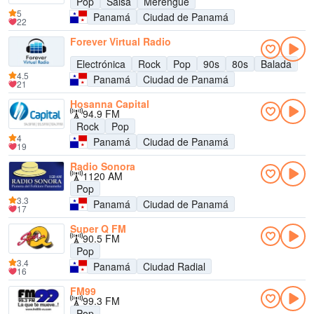
Pop
Salsa
Merengue
5
Panamá
Ciudad de Panamá
22
Forever Virtual Radio
Electrónica
Rock
Pop
90s
80s
Balada
4.5
Panamá
Ciudad de Panamá
21
Hosanna Capital
94.9 FM
Rock
Pop
4
Panamá
Ciudad de Panamá
19
Radio Sonora
1120 AM
Pop
3.3
Panamá
Ciudad de Panamá
17
Super Q FM
90.5 FM
Pop
3.4
Panamá
Ciudad Radial
16
FM99
99.3 FM
Pop