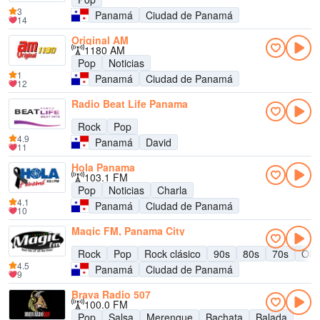
3
Panamá
Ciudad de Panamá
14
Original AM
1180 AM
Pop
Noticias
1
Panamá
Ciudad de Panamá
12
Radio Beat Life Panama
Rock
Pop
4.9
Panamá
David
11
Hola Panama
103.1 FM
Pop
Noticias
Charla
4.1
Panamá
Ciudad de Panamá
10
Magic FM, Panama City
Rock
Pop
Rock clásico
90s
80s
70s
Old
4.5
Panamá
Ciudad de Panamá
9
Brava Radio 507
100.0 FM
Pop
Salsa
Merengue
Bachata
Balada