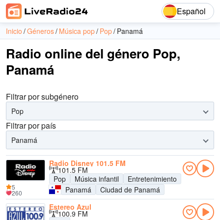
Español
Inicio
Géneros
Música pop
Pop
Panamá
Radio online del género Pop,
Panamá
Filtrar por subgénero
Pop
Filtrar por país
Panamá
Radio Disney 101.5 FM
101.5 FM
Pop
Música infantil
Entretenimiento
5
Panamá
Ciudad de Panamá
260
Estereo Azul
100.9 FM