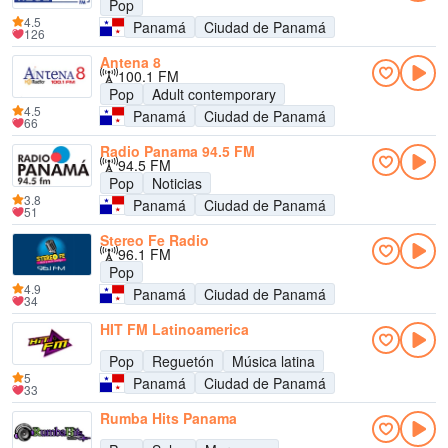
Pop
4.5
Panamá
Ciudad de Panamá
126
Antena 8
100.1 FM
Pop
Adult contemporary
4.5
Panamá
Ciudad de Panamá
66
Radio Panama 94.5 FM
94.5 FM
Pop
Noticias
3.8
Panamá
Ciudad de Panamá
51
Stereo Fe Radio
96.1 FM
Pop
4.9
Panamá
Ciudad de Panamá
34
HIT FM Latinoamerica
Pop
Reguetón
Música latina
5
Panamá
Ciudad de Panamá
33
Rumba Hits Panama