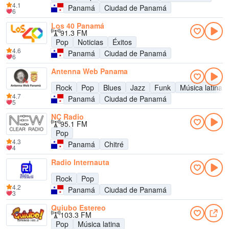
4.1
Panamá
Ciudad de Panamá
6
Los 40 Panamá
91.3 FM
Pop
Noticias
Éxitos
4.6
Panamá
Ciudad de Panamá
6
Antenna Web Panama
Rock
Pop
Blues
Jazz
Funk
Música latina
4.7
Panamá
Ciudad de Panamá
5
NC Radio
95.1 FM
Pop
4.3
Panamá
Chitré
4
Radio Internauta
Rock
Pop
4.2
Panamá
Ciudad de Panamá
3
Quiubo Estereo
103.3 FM
Pop
Música latina