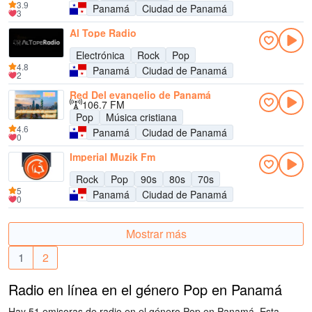
3.9
Panamá
Ciudad de Panamá
3
Al Tope Radio
Electrónica
Rock
Pop
4.8
Panamá
Ciudad de Panamá
2
Red Del evangelio de Panamá
106.7 FM
Pop
Música cristiana
4.6
Panamá
Ciudad de Panamá
0
Imperial Muzik Fm
Rock
Pop
90s
80s
70s
5
Panamá
Ciudad de Panamá
0
Mostrar más
1
2
Radio en línea en el género Pop en Panamá
Hay 51 emisoras de radio en el género Pop en Panamá. Esta