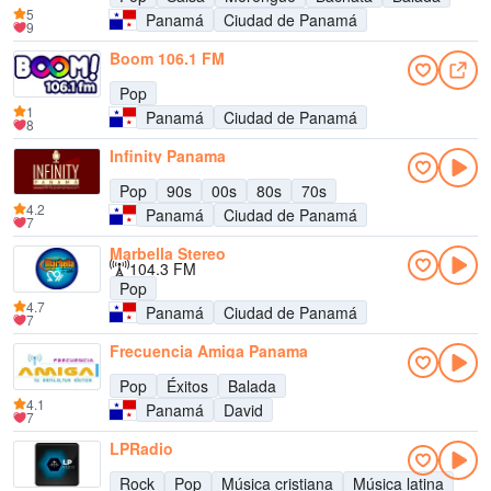
5
Panamá
Ciudad de Panamá
9
Boom 106.1 FM
Pop
1
Panamá
Ciudad de Panamá
8
Infinity Panama
Pop
90s
00s
80s
70s
4.2
Panamá
Ciudad de Panamá
7
Marbella Stereo
104.3 FM
Pop
4.7
Panamá
Ciudad de Panamá
7
Frecuencia Amiga Panama
Pop
Éxitos
Balada
4.1
Panamá
David
7
LPRadio
Rock
Pop
Música cristiana
Música latina