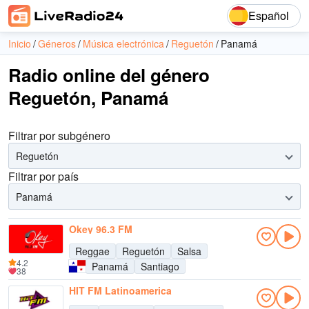
Español
Inicio
Géneros
Música electrónica
Reguetón
Panamá
Radio online del género
Reguetón, Panamá
Filtrar por subgénero
Reguetón
Filtrar por país
Panamá
Okey 96.3 FM
Reggae
Reguetón
Salsa
4.2
Panamá
Santiago
38
HIT FM Latinoamerica