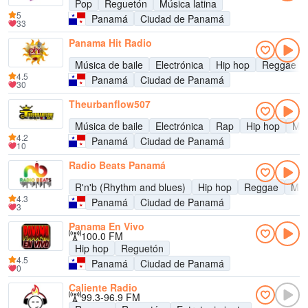
Pop
Reguetón
Música latina
5
Panamá
Ciudad de Panamá
33
Panama Hit Radio
Música de baile
Electrónica
Hip hop
Reggae
4.5
Panamá
Ciudad de Panamá
30
Theurbanflow507
Música de baile
Electrónica
Rap
Hip hop
Mús
4.2
Panamá
Ciudad de Panamá
10
Radio Beats Panamá
R'n'b (Rhythm and blues)
Hip hop
Reggae
Mús
4.3
Panamá
Ciudad de Panamá
3
Panama En Vivo
100.0 FM
Hip hop
Reguetón
4.5
Panamá
Ciudad de Panamá
0
Caliente Radio
99.3-96.9 FM