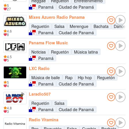
Reggae
Reguetón
Entretenimiento
5
Panamá
Ciudad de Panamá
27
Mixes Azuero Radio Panama
Reguetón
Salsa
Merengue
Bachata
Danceha
4.6
Panamá
Ciudad de Panamá
8
Panama Flow Music
Noticias
Reguetón
Música latina
4.5
Panamá
5
LXC Radio
Música de baile
Rap
Hip hop
Reguetón
5
Panamá
Ciudad de Panamá
4
Laradio507
Reguetón
Salsa
4.8
Panamá
Ciudad de Panamá
3
Radio Vitamina
Pop
Reguetón
Salsa
Cumbia
Bachata