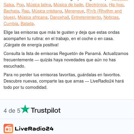
Salsa
,
Pop
,
Música latina
,
Música de baile
,
Electrónica
,
Hip hop
,
Bachata
,
Rap
,
Música cristiana
,
Merengue
,
R'n'b (Rhythm and
blues)
,
Música africana
,
Dancehall
,
Entretenimiento
,
Noticias
,
Cumbia
,
Balada
.
Elige las emisoras que más te gusten y deja que estas ondas
acompañen tu rutina: en el trabajo, en el coche o en casa.
¡Cárgate de energía positiva!
Consulta la lista de emisoras Reguetón de Panamá. Actualizamos
frecuentemente — quizás haya novedades que aún no has
escuchado.
Para no perder tus emisoras favoritas, guárdalas en favoritos.
Descubre nuevas, comparte las que amas — LiveRadio24 hará
todo por tu comodidad.
4 de 5