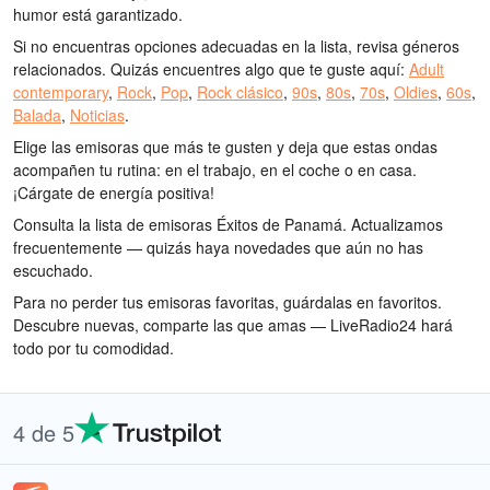
humor está garantizado.
Si no encuentras opciones adecuadas en la lista, revisa géneros
relacionados. Quizás encuentres algo que te guste aquí:
Adult
contemporary
,
Rock
,
Pop
,
Rock clásico
,
90s
,
80s
,
70s
,
Oldies
,
60s
,
Balada
,
Noticias
.
Elige las emisoras que más te gusten y deja que estas ondas
acompañen tu rutina: en el trabajo, en el coche o en casa.
¡Cárgate de energía positiva!
Consulta la lista de emisoras Éxitos de Panamá. Actualizamos
frecuentemente — quizás haya novedades que aún no has
escuchado.
Para no perder tus emisoras favoritas, guárdalas en favoritos.
Descubre nuevas, comparte las que amas — LiveRadio24 hará
todo por tu comodidad.
4 de 5