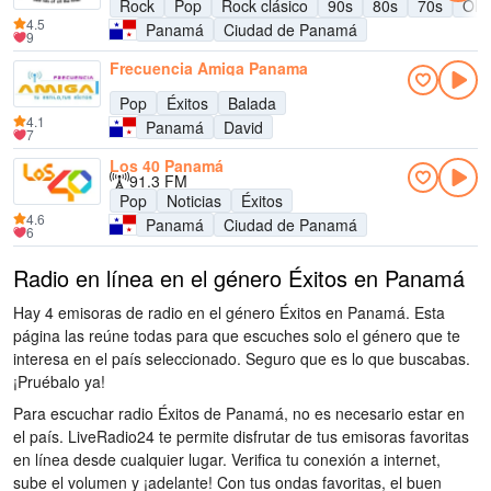
Rock
Pop
Rock clásico
90s
80s
70s
Old
4.5
Panamá
Ciudad de Panamá
9
Frecuencia Amiga Panama
Pop
Éxitos
Balada
4.1
Panamá
David
7
Los 40 Panamá
91.3 FM
Pop
Noticias
Éxitos
4.6
Panamá
Ciudad de Panamá
6
Radio en línea en el género Éxitos en Panamá
Hay 4 emisoras de radio en el género Éxitos en Panamá. Esta
página las reúne todas para que escuches solo el género que te
interesa en el país seleccionado. Seguro que es lo que buscabas.
¡Pruébalo ya!
Para escuchar radio Éxitos de Panamá, no es necesario estar en
el país. LiveRadio24 te permite disfrutar de tus emisoras favoritas
en línea desde cualquier lugar. Verifica tu conexión a internet,
sube el volumen y ¡adelante! Con tus ondas favoritas, el buen