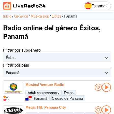
Español
Inicio
Géneros
Música pop
Éxitos
Panamá
Radio online del género Éxitos,
Panamá
Filtrar por subgénero
Éxitos
Filtrar por país
Panamá
Musical Venture Radio
Adult contemporary
Éxitos
4.5
Panamá
Ciudad de Panamá
11
Magic FM, Panama City