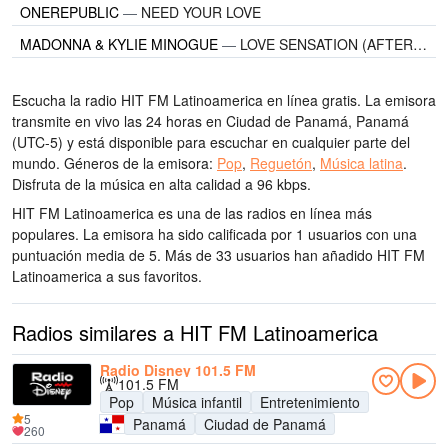
ONEREPUBLIC
—
NEED YOUR LOVE
MADONNA & KYLIE MINOGUE
—
LOVE SENSATION (AFTERHOURS RADIO EDIT)
Escucha la radio HIT FM Latinoamerica en línea gratis. La emisora
transmite en vivo las 24 horas
en Ciudad de Panamá, Panamá
(UTC-5)
y está disponible para escuchar en cualquier parte del
mundo.
Géneros de la emisora:
Pop
,
Reguetón
,
Música latina
.
Disfruta de la música
en alta calidad
a 96 kbps.
HIT FM Latinoamerica es una de las radios en línea más
populares
. La emisora ha sido calificada por 1 usuarios con una
puntuación media de 5. Más de 33 usuarios han añadido HIT FM
Latinoamerica a sus favoritos.
Radios similares a HIT FM Latinoamerica
Radio Disney 101.5 FM
101.5 FM
Pop
Música infantil
Entretenimiento
5
Panamá
Ciudad de Panamá
260