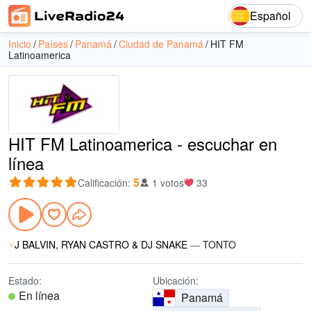
Español
Inicio
Países
Panamá
Ciudad de Panamá
HIT FM
Latinoamerica
HIT FM Latinoamerica - escuchar en
línea
5
Calificación
:
1 votos
33
J BALVIN, RYAN CASTRO & DJ SNAKE
—
TONTO
Estado:
Ubicación:
En línea
Panamá