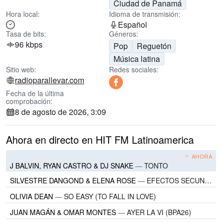
Ciudad de Panamá
Hora local:
Idioma de transmisión:
Español
Tasa de bits:
Géneros:
96 kbps
Pop
Reguetón
Música latina
Sitio web:
Redes sociales:
radioparallevar.com
Fecha de la última
comprobación:
8 de agosto de 2026, 3:09
Ahora en directo en HIT FM Latinoamerica
AHORA
J BALVIN, RYAN CASTRO & DJ SNAKE
—
TONTO
SILVESTRE DANGOND & ELENA ROSE
—
EFECTOS SECUNDARIOS
OLIVIA DEAN
—
SO EASY (TO FALL IN LOVE)
JUAN MAGÁN & OMAR MONTES
—
AYER LA VI (BPA26)