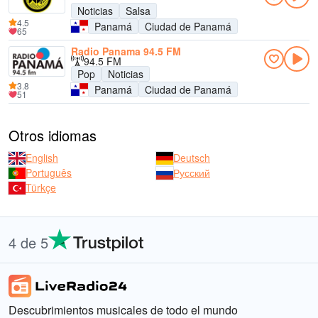
Noticias
Salsa
4.5
Panamá
Ciudad de Panamá
65
Radio Panama 94.5 FM
94.5 FM
Pop
Noticias
3.8
Panamá
Ciudad de Panamá
51
Otros idiomas
English
Deutsch
Português
Русский
Türkçe
4 de 5
Descubrimientos musicales de todo el mundo