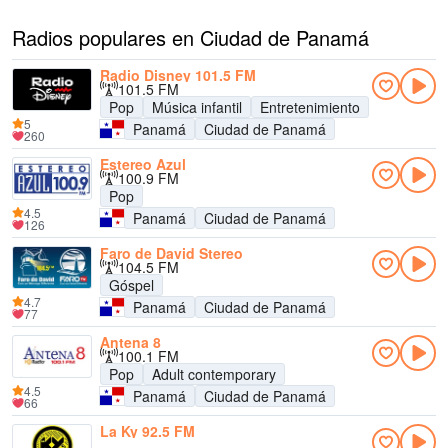
Radios populares en Ciudad de Panamá
Radio Disney 101.5 FM
101.5 FM
Pop
Música infantil
Entretenimiento
5
Panamá
Ciudad de Panamá
260
Estereo Azul
100.9 FM
Pop
4.5
Panamá
Ciudad de Panamá
126
Faro de David Stereo
104.5 FM
Góspel
4.7
Panamá
Ciudad de Panamá
77
Antena 8
100.1 FM
Pop
Adult contemporary
4.5
Panamá
Ciudad de Panamá
66
La Ky 92.5 FM