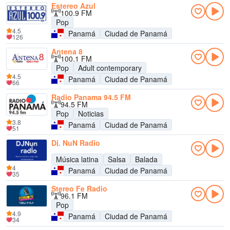
Estereo Azul
100.9 FM
Pop
4.5
Panamá
Ciudad de Panamá
126
Antena 8
100.1 FM
Pop
Adult contemporary
4.5
Panamá
Ciudad de Panamá
66
Radio Panama 94.5 FM
94.5 FM
Pop
Noticias
3.8
Panamá
Ciudad de Panamá
51
Dj. NuN Radio
Música latina
Salsa
Balada
4
Panamá
Ciudad de Panamá
35
Stereo Fe Radio
96.1 FM
Pop
4.9
Panamá
Ciudad de Panamá
34