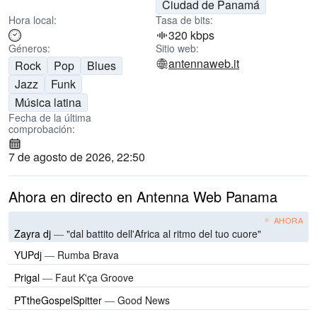
Ciudad de Panamá
Hora local:
Tasa de bits:
320 kbps
Géneros:
Sitio web:
antennaweb.it
Rock
Pop
Blues
Jazz
Funk
Música latina
Fecha de la última
comprobación:
7 de agosto de 2026, 22:50
Ahora en directo en Antenna Web Panama
AHORA
Zayra dj
—
"dal battito dell'Africa al ritmo del tuo cuore"
YUPdj
—
Rumba Brava
Prigal
—
Faut K'ça Groove
PTtheGospelSpitter
—
Good News