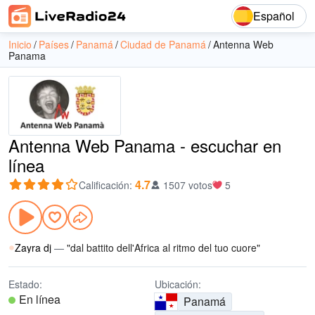
Español
Inicio
Países
Panamá
Ciudad de Panamá
Antenna Web
Panama
Antenna Web Panama - escuchar en
línea
4.7
Calificación
:
1507 votos
5
Zayra dj
—
"dal battito dell'Africa al ritmo del tuo cuore"
Estado:
Ubicación:
En línea
Panamá