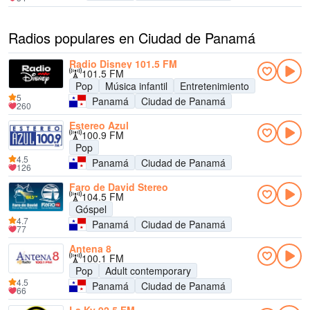
Radios populares en Ciudad de Panamá
Radio Disney 101.5 FM
101.5 FM
Pop
Música infantil
Entretenimiento
5
Panamá
Ciudad de Panamá
260
Estereo Azul
100.9 FM
Pop
4.5
Panamá
Ciudad de Panamá
126
Faro de David Stereo
104.5 FM
Góspel
4.7
Panamá
Ciudad de Panamá
77
Antena 8
100.1 FM
Pop
Adult contemporary
4.5
Panamá
Ciudad de Panamá
66