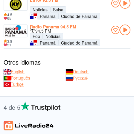
La Ky 92.5 FM
Noticias
Salsa
4.5
Panamá
Ciudad de Panamá
65
Radio Panama 94.5 FM
94.5 FM
Pop
Noticias
3.8
Panamá
Ciudad de Panamá
51
Otros idiomas
English
Deutsch
Português
Русский
Türkçe
4 de 5