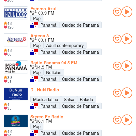
Estereo Azul
100.9 FM
Pop
4.5
Panamá
Ciudad de Panamá
126
Antena 8
100.1 FM
Pop
Adult contemporary
4.5
Panamá
Ciudad de Panamá
66
Radio Panama 94.5 FM
94.5 FM
Pop
Noticias
3.8
Panamá
Ciudad de Panamá
51
Dj. NuN Radio
Música latina
Salsa
Balada
4
Panamá
Ciudad de Panamá
35
Stereo Fe Radio
96.1 FM
Pop
4.9
Panamá
Ciudad de Panamá
34