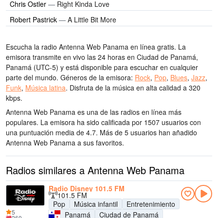
Chris Ostler
—
Right Kinda Love
Robert Pastrick
—
A Little Bit More
Escucha la radio Antenna Web Panama en línea gratis. La
emisora transmite en vivo las 24 horas
en Ciudad de Panamá,
Panamá
(UTC-5)
y está disponible para escuchar en cualquier
parte del mundo.
Géneros de la emisora:
Rock
,
Pop
,
Blues
,
Jazz
,
Funk
,
Música latina
.
Disfruta de la música
en alta calidad
a 320
kbps.
Antenna Web Panama es una de las radios en línea más
populares
. La emisora ha sido calificada por 1507 usuarios con
una puntuación media de 4.7. Más de 5 usuarios han añadido
Antenna Web Panama a sus favoritos.
Radios similares a Antenna Web Panama
Radio Disney 101.5 FM
101.5 FM
Pop
Música infantil
Entretenimiento
5
Panamá
Ciudad de Panamá
260