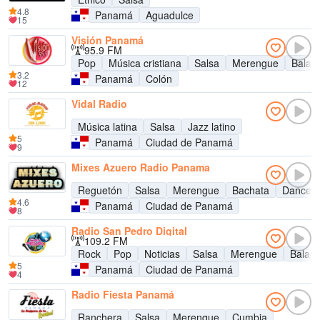
4.8
Panamá
Aguadulce
15
Visión Panamá
95.9 FM
Pop
Música cristiana
Salsa
Merengue
Balad
3.2
Panamá
Colón
12
Vidal Radio
Música latina
Salsa
Jazz latino
5
Panamá
Ciudad de Panamá
9
Mixes Azuero Radio Panama
Reguetón
Salsa
Merengue
Bachata
Danceha
4.6
Panamá
Ciudad de Panamá
8
Radio San Pedro Digital
109.2 FM
Rock
Pop
Noticias
Salsa
Merengue
Balad
5
Panamá
Ciudad de Panamá
4
Radio Fiesta Panamá
Ranchera
Salsa
Merengue
Cumbia