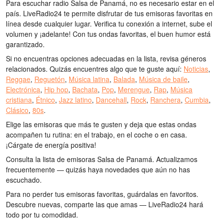
Para escuchar radio Salsa de Panamá, no es necesario estar en el
país. LiveRadio24 te permite disfrutar de tus emisoras favoritas en
línea desde cualquier lugar. Verifica tu conexión a internet, sube el
volumen y ¡adelante! Con tus ondas favoritas, el buen humor está
garantizado.
Si no encuentras opciones adecuadas en la lista, revisa géneros
relacionados. Quizás encuentres algo que te guste aquí:
Noticias
,
Reggae
,
Reguetón
,
Música latina
,
Balada
,
Música de baile
,
Electrónica
,
Hip hop
,
Bachata
,
Pop
,
Merengue
,
Rap
,
Música
cristiana
,
Étnico
,
Jazz latino
,
Dancehall
,
Rock
,
Ranchera
,
Cumbia
,
Clásico
,
80s
.
Elige las emisoras que más te gusten y deja que estas ondas
acompañen tu rutina: en el trabajo, en el coche o en casa.
¡Cárgate de energía positiva!
Consulta la lista de emisoras Salsa de Panamá. Actualizamos
frecuentemente — quizás haya novedades que aún no has
escuchado.
Para no perder tus emisoras favoritas, guárdalas en favoritos.
Descubre nuevas, comparte las que amas — LiveRadio24 hará
todo por tu comodidad.