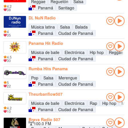
Reggae
Reguetón
Salsa
4.2
Panamá
Santiago
38
Dj. NuN Radio
Música latina
Salsa
Balada
4
Panamá
Ciudad de Panamá
35
Panama Hit Radio
Música de baile
Electrónica
Hip hop
Reggae
4.5
Panamá
Ciudad de Panamá
30
Rumba Hits Panama
Pop
Salsa
Merengue
5
Panamá
Ciudad de Panamá
22
Theurbanflow507
Música de baile
Electrónica
Rap
Hip hop
Mús
4.2
Panamá
Ciudad de Panamá
10
Brava Radio 507
100.0 FM