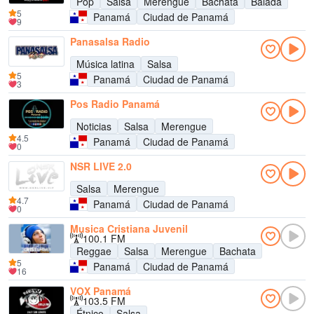
Pop
Salsa
Merengue
Bachata
Balada
5
Panamá
Ciudad de Panamá
9
Panasalsa Radio
Música latina
Salsa
5
Panamá
Ciudad de Panamá
3
Pos Radio Panamá
Noticias
Salsa
Merengue
4.5
Panamá
Ciudad de Panamá
0
NSR LIVE 2.0
Salsa
Merengue
4.7
Panamá
Ciudad de Panamá
0
Musica Cristiana Juvenil
100.1 FM
Reggae
Salsa
Merengue
Bachata
5
Panamá
Ciudad de Panamá
16
VOX Panamá
103.5 FM
Étnico
Salsa