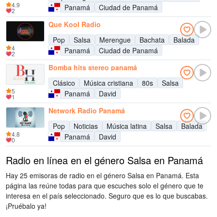
4.9
Panamá
Ciudad de Panamá
2
Que Kool Radio
Pop
Salsa
Merengue
Bachata
Balada
4
Panamá
Ciudad de Panamá
2
Bomba hits stereo panamá
Clásico
Música cristiana
80s
Salsa
5
Panamá
David
1
Network Radio Panamá
Pop
Noticias
Música latina
Salsa
Balada
4.8
Panamá
David
0
Radio en línea en el género Salsa en Panamá
Hay 25 emisoras de radio en el género Salsa en Panamá. Esta
página las reúne todas para que escuches solo el género que te
interesa en el país seleccionado. Seguro que es lo que buscabas.
¡Pruébalo ya!