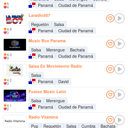
5
Panamá
Ciudad de Panamá
4
Laradio507
Reguetón
Salsa
4.8
Panamá
Ciudad de Panamá
3
Music Box Panama
Salsa
Merengue
Bachata
4.3
Panamá
Ciudad de Panamá
3
Salsa En Movimiento Radio
Salsa
4.2
Panamá
David
3
Fusion Music Latin
Salsa
Merengue
4.1
Panamá
Ciudad de Panamá
2
Radio Vitamina
Pop
Reguetón
Salsa
Cumbia
Bachata