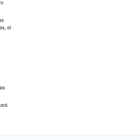
ro
as
as, el
has
hará