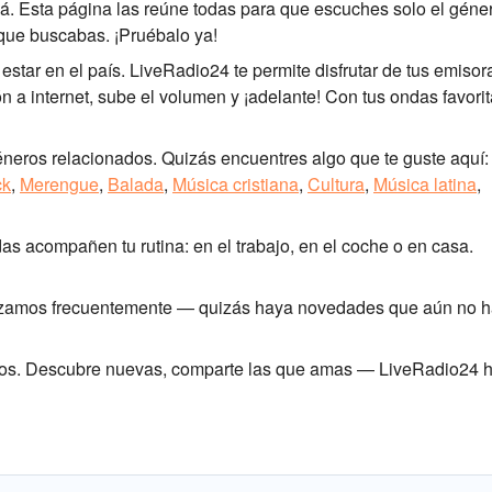
á. Esta página las reúne todas para que escuches solo el géne
 que buscabas. ¡Pruébalo ya!
star en el país. LiveRadio24 te permite disfrutar de tus emisor
ón a internet, sube el volumen y ¡adelante! Con tus ondas favorit
éneros relacionados. Quizás encuentres algo que te guste aquí:
ck
,
Merengue
,
Balada
,
Música cristiana
,
Cultura
,
Música latina
,
as acompañen tu rutina: en el trabajo, en el coche o en casa.
alizamos frecuentemente — quizás haya novedades que aún no 
ritos. Descubre nuevas, comparte las que amas — LiveRadio24 