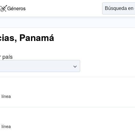
Géneros
icias, Panamá
r país
 línea
 línea