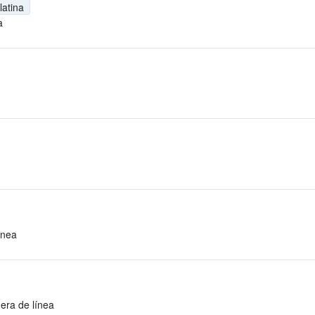
latina
a
ínea
era de línea