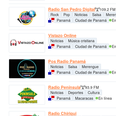
Radio San Pedro Digital
109.2 FM
Rock
Pop
Noticias
Salsa
Mere
Panamá
Ciudad de Panamá
En
Vistazo Online
Noticias
Música cristiana
Panamá
Ciudad de Panamá
En
Pos Radio Panamá
Noticias
Salsa
Merengue
Panamá
Ciudad de Panamá
En
Radio Península
93.9 FM
Noticias
Deportes
Cultura
Panamá
Macaracas
En línea
Radio Chiriqui