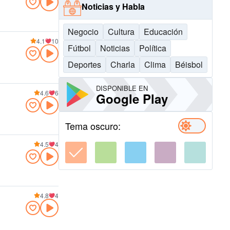
Noticias y Habla
Negocio
Cultura
Educación
4.1
10
Fútbol
Noticias
Política
Deportes
Charla
Clima
Béisbol
DISPONIBLE EN
4.6
6
Google Play
Tema oscuro:
4.5
4
4.8
4