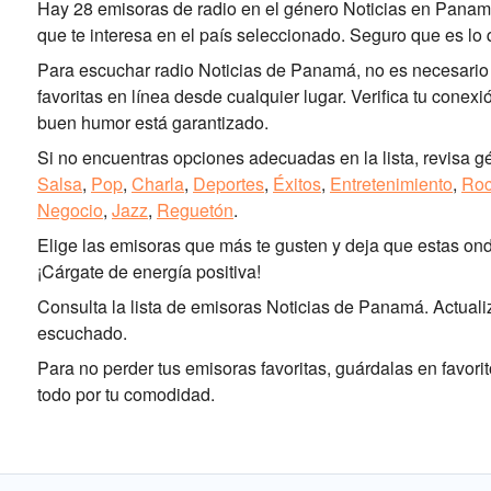
Hay 28 emisoras de radio en el género Noticias en Panam
que te interesa en el país seleccionado. Seguro que es lo
Para escuchar radio Noticias de Panamá, no es necesario e
favoritas en línea desde cualquier lugar. Verifica tu conexi
buen humor está garantizado.
Si no encuentras opciones adecuadas en la lista, revisa g
Salsa
,
Pop
,
Charla
,
Deportes
,
Éxitos
,
Entretenimiento
,
Ro
Negocio
,
Jazz
,
Reguetón
.
Elige las emisoras que más te gusten y deja que estas ond
¡Cárgate de energía positiva!
Consulta la lista de emisoras Noticias de Panamá. Actu
escuchado.
Para no perder tus emisoras favoritas, guárdalas en favo
todo por tu comodidad.