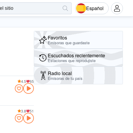
Español
Favoritos
Emisoras que guardaste
Escuchados recientemente
Estaciones que reprodujiste
Radio local
Emisoras de tu país
4.5
65
3.8
51