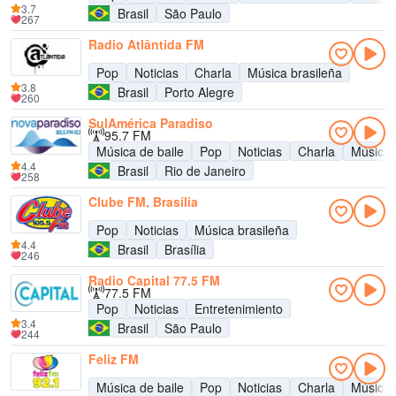
3.7
Brasil
São Paulo
267
Radio Atlântida FM
Pop
Noticias
Charla
Música brasileña
3.8
Brasil
Porto Alegre
260
SulAmérica Paradiso
95.7 FM
Música de baile
Pop
Noticias
Charla
Música 
4.4
Brasil
Rio de Janeiro
258
Clube FM, Brasília
Pop
Noticias
Música brasileña
4.4
Brasil
Brasília
246
Radio Capital 77.5 FM
77.5 FM
Pop
Noticias
Entretenimiento
3.4
Brasil
São Paulo
244
Feliz FM
Música de baile
Pop
Noticias
Charla
Música 