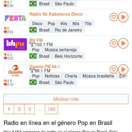
4.7
Brasil
São Paulo
239
Rádio Só Kakarecos Disco
Disco
Pop
90s
80s
70s
5
Brasil
Rio de Janeiro
234
BH FM
102.1 FM
Pop
Música sertaneja
4.3
Brasil
Belo Horizonte
222
Gazeta FM 88.1
88.1 FM
Pop
Noticias
Charla
Música brasileña
Entret
4.6
Brasil
São Paulo
219
Mostrar más
1
2
3
...
182
Radio en línea en el género Pop en Brasil
Hay 5453 emisoras de radio en el género Pop en Brasil. Esta