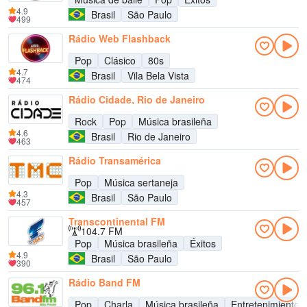
4.9
Brasil
São Paulo
499
Rádio Web Flashback
Pop
Clásico
80s
4.7
Brasil
Vila Bela Vista
474
Rádio Cidade, Rio de Janeiro
Rock
Pop
Música brasileña
4.6
Brasil
Rio de Janeiro
463
Rádio Transamérica
Pop
Música sertaneja
4.3
Brasil
São Paulo
457
Transcontinental FM
104.7 FM
Pop
Música brasileña
Éxitos
4.9
Brasil
São Paulo
390
Rádio Band FM
Pop
Charla
Música brasileña
Entretenimiento