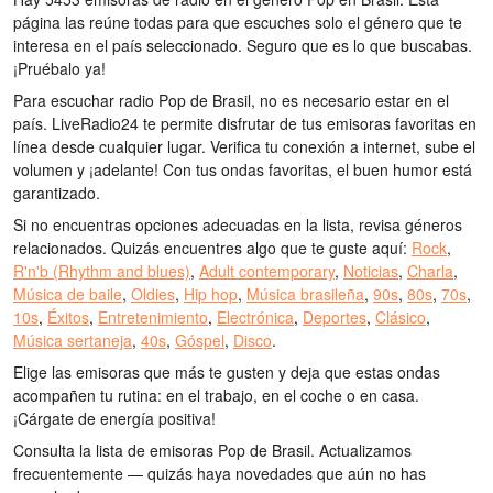
página las reúne todas para que escuches solo el género que te
interesa en el país seleccionado. Seguro que es lo que buscabas.
¡Pruébalo ya!
Para escuchar radio Pop de Brasil, no es necesario estar en el
país. LiveRadio24 te permite disfrutar de tus emisoras favoritas en
línea desde cualquier lugar. Verifica tu conexión a internet, sube el
volumen y ¡adelante! Con tus ondas favoritas, el buen humor está
garantizado.
Si no encuentras opciones adecuadas en la lista, revisa géneros
relacionados. Quizás encuentres algo que te guste aquí:
Rock
,
R'n'b (Rhythm and blues)
,
Adult contemporary
,
Noticias
,
Charla
,
Música de baile
,
Oldies
,
Hip hop
,
Música brasileña
,
90s
,
80s
,
70s
,
10s
,
Éxitos
,
Entretenimiento
,
Electrónica
,
Deportes
,
Clásico
,
Música sertaneja
,
40s
,
Góspel
,
Disco
.
Elige las emisoras que más te gusten y deja que estas ondas
acompañen tu rutina: en el trabajo, en el coche o en casa.
¡Cárgate de energía positiva!
Consulta la lista de emisoras Pop de Brasil. Actualizamos
frecuentemente — quizás haya novedades que aún no has