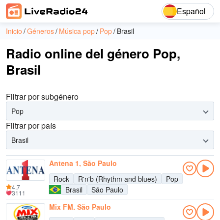
Español
Inicio
Géneros
Música pop
Pop
Brasil
Radio online del género Pop,
Brasil
Filtrar por subgénero
Pop
Filtrar por país
Brasil
Antena 1, São Paulo
Rock
R'n'b (Rhythm and blues)
Pop
4.7
Brasil
São Paulo
3111
Mix FM, São Paulo