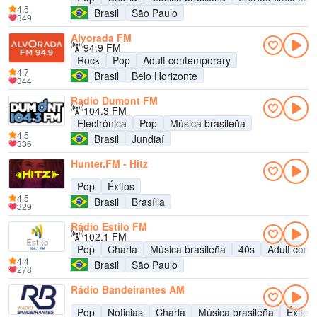
4.5
Brasil
São Paulo
349
Alvorada FM
94.9 FM
Rock
Pop
Adult contemporary
4.7
Brasil
Belo Horizonte
344
Radio Dumont FM
104.3 FM
Electrónica
Pop
Música brasileña
4.5
Brasil
Jundiaí
336
Hunter.FM - Hitz
Pop
Éxitos
4.5
Brasil
Brasília
329
Rádio Estilo FM
102.1 FM
Pop
Charla
Música brasileña
40s
Adult cont
4.4
Brasil
São Paulo
278
Rádio Bandeirantes AM
Pop
Noticias
Charla
Música brasileña
Éxitos