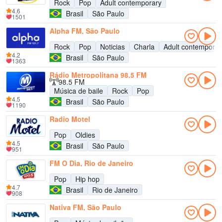
Rock
Pop
Adult contemporary
4.6
Brasil
São Paulo
1501
Alpha FM, São Paulo
Rock
Pop
Noticias
Charla
Adult contemporar
4.2
Brasil
São Paulo
1363
Rádio Metropolitana 98.5 FM
98.5 FM
Música de baile
Rock
Pop
4.5
Brasil
São Paulo
1190
Radio Motel
Pop
Oldies
4.5
Brasil
São Paulo
951
FM O Dia, Rio de Janeiro
Pop
Hip hop
4.7
Brasil
Rio de Janeiro
908
Nativa FM, São Paulo