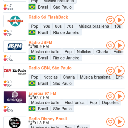
Pop
Música brasileña
4.7
Brasil
São Paulo
839
Rádio Só FlashBack
Pop
90s
80s
70s
Música brasileña
10s
4.8
Brasil
Rio de Janeiro
794
Rádio JBFM
99.9 FM
Música de baile
Pop
Noticias
Charla
Éxitos
4.4
Brasil
Rio de Janeiro
754
Radio CBN, São Paulo
Pop
Noticias
Charla
Música brasileña
Entret
3.9
Brasil
São Paulo
654
Energia 97 FM
97.7 FM
Música de baile
Electrónica
Pop
Deportes
5
Brasil
São Paulo
520
Radio Disney Brasil
91.3 FM
Música de baile
Pop
Éxitos