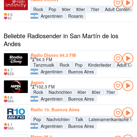
Rock
Pop
90er
80er
70er
Adult Contempo
4.6
Argentinien
Rosario
40
Beliebte Radiosender in San Martín de los
Andes
Radio Disney 94.3 FM
94.3 FM
Tanzmusik
Rock
Pop
Kinderlieder
Adult Con
4.7
Argentinien
Buenos Aires
829
Aspen
102.3 FM
Rock
Nachrichten
90er
80er
70er
4.6
Argentinien
Buenos Aires
684
Radio 10, Buenos Aires
Pop
Nachrichten
Talk
Lateinamerikanische Mu
4.1
Argentinien
Buenos Aires
566
Metro 95.1