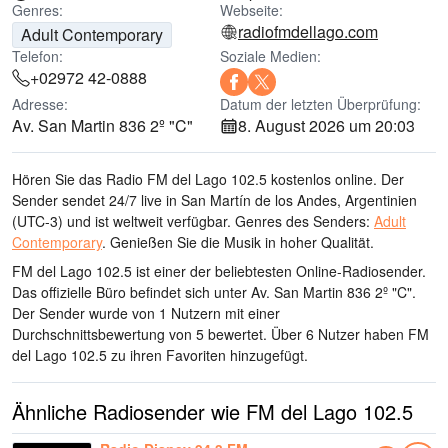
Genres:
Webseite:
radiofmdellago.com
Adult Contemporary
Telefon:
Soziale Medien:
+02972 42-0888
Adresse:
Datum der letzten Überprüfung:
Av. San Martin 836 2º "C"
8. August 2026 um 20:03
Hören Sie das Radio FM del Lago 102.5 kostenlos online. Der
Sender sendet 24/7 live
in San Martín de los Andes, Argentinien
(UTC-3)
und ist weltweit verfügbar.
Genres des Senders:
Adult
Contemporary
.
Genießen Sie die Musik
in hoher Qualität
.
FM del Lago 102.5 ist einer der beliebtesten Online-Radiosender
.
Das offizielle Büro befindet sich unter Av. San Martin 836 2º "C"
.
Der Sender wurde von 1 Nutzern mit einer
Durchschnittsbewertung von 5 bewertet. Über 6 Nutzer haben FM
del Lago 102.5 zu ihren Favoriten hinzugefügt.
Ähnliche Radiosender wie FM del Lago 102.5