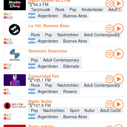
Radio Disney 94.3 FM
94.3 FM
Tanzmusik
Rock
Pop
Kinderlieder
Adult Con
4.7
Argentinien
Buenos Aires
829
La 100, Buenos Aires
Rock
Pop
Nachrichten
Adult Contemporary
U
4.6
Argentinien
Buenos Aires
235
Stereorey Argentina
Pop
Adult Contemporary
4.6
Argentinien
Eldorado
47
Comunidad Fan
105.1 FM
Rock
Pop
Nachrichten
Adult Contemporary
U
5
Argentinien
Rosario
41
Radio Berlín
107.9 FM
Pop
Nachrichten
Sport
Kultur
Adult Contemp
4.7
Argentinien
Buenos Aires
40
Radio Infinity