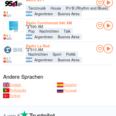
Tanzmusik
House
R'n'B (Rhythm and Blues)
4
Argentinien
Buenos Aires
521
Radio Continental 590 AM
590 AM
Pop
Nachrichten
Talk
4.1
Argentinien
Buenos Aires
493
Radio La Red
910 AM
Nachrichten
Sport
Politik
3.7
Argentinien
Buenos Aires
453
Andere Sprachen
English
Español
Português
Русский
Türkçe
4 von 5