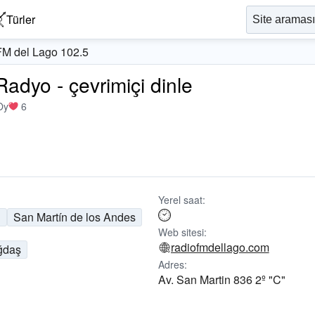
Türler
FM del Lago 102.5
adyo - çevrimiçi dinle
Oy
6
Yerel saat:
n
San Martín de los Andes
Web sitesi:
radiofmdellago.com
ğdaş
Adres:
Av. San Martin 836 2º "C"