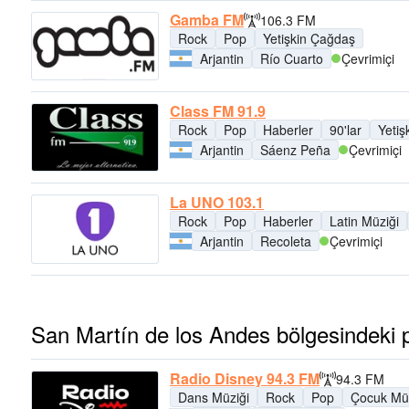
Gamba FM
106.3 FM
Rock
Pop
Yetişkin Çağdaş
Arjantin
Río Cuarto
Çevrimiçi
Class FM 91.9
Rock
Pop
Haberler
90'lar
Yetiş
Arjantin
Sáenz Peña
Çevrimiçi
La UNO 103.1
Rock
Pop
Haberler
Latin Müziği
Arjantin
Recoleta
Çevrimiçi
San Martín de los Andes bölgesindeki p
Radio Disney 94.3 FM
94.3 FM
Dans Müziği
Rock
Pop
Çocuk Müz