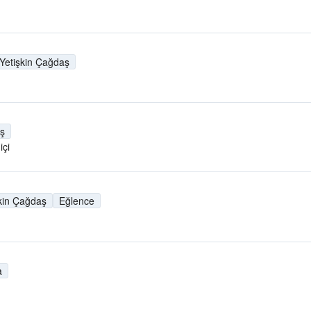
Yetişkin Çağdaş
aş
içi
kin Çağdaş
Eğlence
a