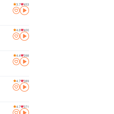
3.7
453
4.6
400
4.4
398
4.7
389
4.7
371