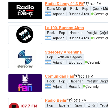
Radio Disney 94.3 FM
94.3 FM
Dans Müziği
Rock
Pop
Çocuk Müz
Arjantin
Buenos Aires
Çevrimiçi
La 100, Buenos Aires
Rock
Pop
Haberler
Yetişkin Çağ
Arjantin
Buenos Aires
Çevrimiçi
Stereorey Argentina
Pop
Yetişkin Çağdaş
Arjantin
Eldorado
Çevrimiçi
Comunidad Fan
105.1 FM
Rock
Pop
Haberler
Yetişkin Çağ
Arjantin
Rosario
Çevrimiçi
Radio Berlín
107.9 FM
Pop
Haberler
Spor
Kültür
Yetiş