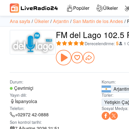
Popüler
Ülkeler
Ana sayfa
Ülkeler
Arjantin
San Martín de los Andes
FM del Lago 102.5 R
5
Derecelendirme
:
1 
Durum:
Konum:
Çevrimiçi
Arjanti
Yayın dili:
Türler:
İspanyolca
Yetişkin Ça
Telefon:
Sosyal Medya:
+02972 42-0888
Son kontrol tarihi:
7 Ağustos 2026 21:51