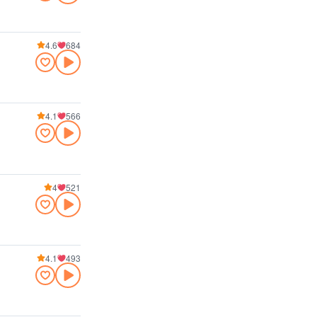
4.6
684
4.1
566
4
521
4.1
493