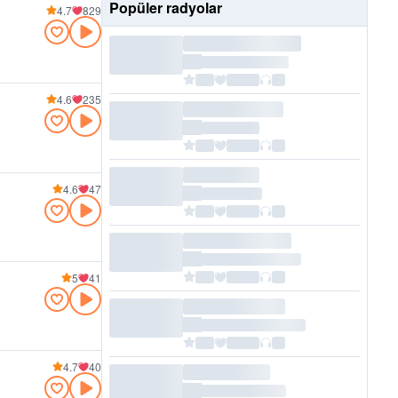
Popüler radyolar
4.7
829
4.6
235
4.6
47
5
41
4.7
40