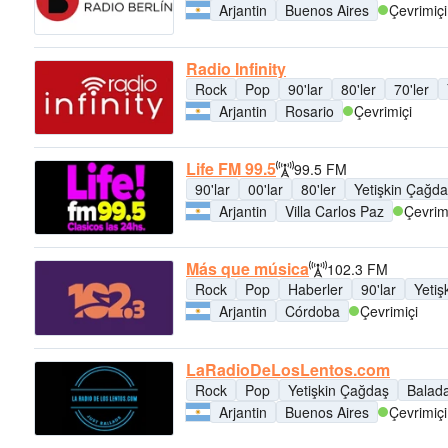
Arjantin
Buenos Aires
Çevrimiçi
Radio Infinity
Rock
Pop
90'lar
80'ler
70'ler
Arjantin
Rosario
Çevrimiçi
Life FM 99.5
99.5 FM
90'lar
00'lar
80'ler
Yetişkin Çağd
Arjantin
Villa Carlos Paz
Çevrim
Más que música
102.3 FM
Rock
Pop
Haberler
90'lar
Yetiş
Arjantin
Córdoba
Çevrimiçi
LaRadioDeLosLentos.com
Rock
Pop
Yetişkin Çağdaş
Balad
Arjantin
Buenos Aires
Çevrimiçi