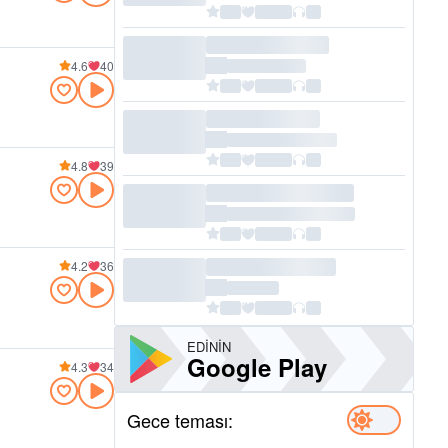
4.6
40
4.8
39
4.2
36
EDININ
Google Play
4.3
34
Gece teması: