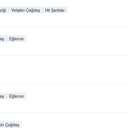
iği
Yetişkin Çağdaş
Hit Şarkılar
daş
Eğlence
daş
Eğlence
kin Çağdaş