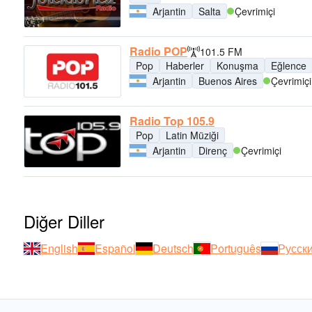
Arjantin
Salta
Çevrimiçi
Radio POP
101.5 FM
Pop
Haberler
Konuşma
Eğlence
Arjantin
Buenos Aires
Çevrimiçi
Radio Top 105.9
Pop
Latin Müziği
Arjantin
Direnç
Çevrimiçi
Diğer Diller
English
Español
Deutsch
Português
Русск