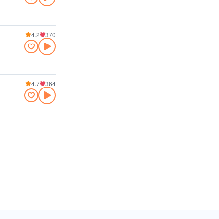
4.2
370
4.7
364