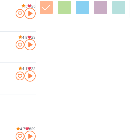
5
25
4.8
23
4.1
22
4.7
829