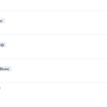
er
iği
 Blues)
M