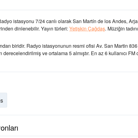
Radyo istasyonu 7/24 canlı olarak
San Martín de los Andes, Arja
nden dinlenebilir.
Yayın türleri:
Yetişkin Çağdaş
.
Müziğin tadını
ndan biridir
. Radyo istasyonunun resmi ofisi Av. San Martin 836
an derecelendirilmiş ve ortalama 5 almıştır. En az 6 kullanıcı FM 
is
onları