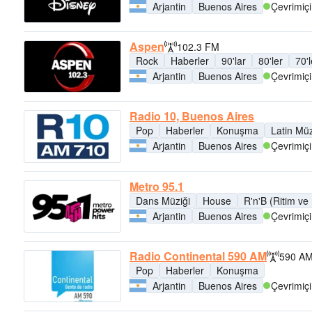
Arjantin
Buenos Aires
Çevrimiçi
Aspen
102.3 FM
Rock
Haberler
90'lar
80'ler
70'l
Arjantin
Buenos Aires
Çevrimiçi
Radio 10, Buenos Aires
Pop
Haberler
Konuşma
Latin Müz
Arjantin
Buenos Aires
Çevrimiçi
Metro 95.1
Dans Müziği
House
R'n'B (Ritim ve
Arjantin
Buenos Aires
Çevrimiçi
Radio Continental 590 AM
590 A
Pop
Haberler
Konuşma
Arjantin
Buenos Aires
Çevrimiçi