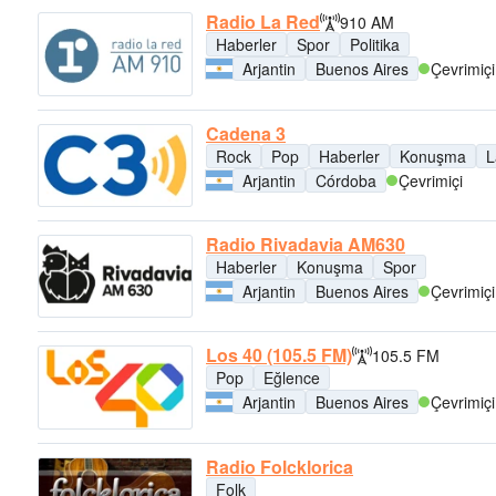
Radio La Red
910 AM
Haberler
Spor
Politika
Arjantin
Buenos Aires
Çevrimiçi
Cadena 3
Rock
Pop
Haberler
Konuşma
L
Arjantin
Córdoba
Çevrimiçi
Radio Rivadavia AM630
Haberler
Konuşma
Spor
Arjantin
Buenos Aires
Çevrimiçi
Los 40 (105.5 FM)
105.5 FM
Pop
Eğlence
Arjantin
Buenos Aires
Çevrimiçi
Radio Folcklorica
Folk