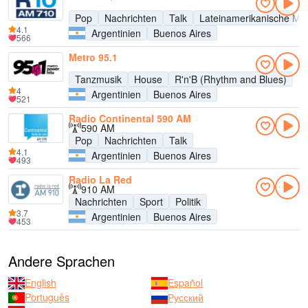
Pop
Nachrichten
Talk
Lateinamerikanische Mu
4.1
Argentinien
Buenos Aires
566
Metro 95.1
Tanzmusik
House
R'n'B (Rhythm and Blues)
4
Argentinien
Buenos Aires
521
Radio Continental 590 AM
590 AM
Pop
Nachrichten
Talk
4.1
Argentinien
Buenos Aires
493
Radio La Red
910 AM
Nachrichten
Sport
Politik
3.7
Argentinien
Buenos Aires
453
Andere Sprachen
English
Español
Português
Русский