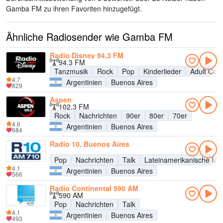
Gamba FM zu ihren Favoriten hinzugefügt.
Ähnliche Radiosender wie Gamba FM
Radio Disney 94.3 FM
94.3 FM
Tanzmusik
Rock
Pop
Kinderlieder
Adult Con
4.7
Argentinien
Buenos Aires
829
Aspen
102.3 FM
Rock
Nachrichten
90er
80er
70er
4.6
Argentinien
Buenos Aires
684
Radio 10, Buenos Aires
Pop
Nachrichten
Talk
Lateinamerikanische Mu
4.1
Argentinien
Buenos Aires
566
Radio Continental 590 AM
590 AM
Pop
Nachrichten
Talk
4.1
Argentinien
Buenos Aires
493