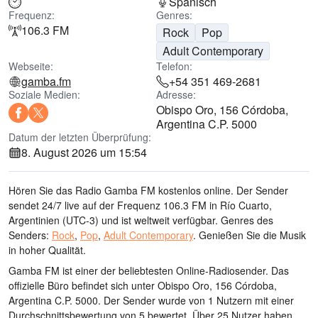
Spanisch
Frequenz:
Genres:
106.3 FM
Rock
Pop
Adult Contemporary
Webseite:
Telefon:
gamba.fm
+54 351 469-2681
Soziale Medien:
Adresse:
Obispo Oro, 156 Córdoba,
Argentina C.P. 5000
Datum der letzten Überprüfung:
8. August 2026 um 15:54
Hören Sie das Radio Gamba FM kostenlos online. Der Sender
sendet 24/7 live
auf der Frequenz 106.3 FM
in Río Cuarto,
Argentinien
(UTC-3)
und ist weltweit verfügbar.
Genres des
Senders:
Rock
,
Pop
,
Adult Contemporary
.
Genießen Sie die Musik
in hoher Qualität
.
Gamba FM ist einer der beliebtesten Online-Radiosender
. Das
offizielle Büro befindet sich unter Obispo Oro, 156 Córdoba,
Argentina C.P. 5000
. Der Sender wurde von 1 Nutzern mit einer
Durchschnittsbewertung von 5 bewertet. Über 25 Nutzer haben