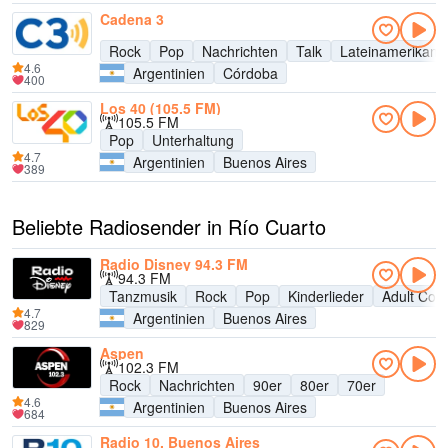
Cadena 3
Rock
Pop
Nachrichten
Talk
Lateinamerikani
4.6
Argentinien
Córdoba
400
Los 40 (105.5 FM)
105.5 FM
Pop
Unterhaltung
4.7
Argentinien
Buenos Aires
389
Beliebte Radiosender in Río Cuarto
Radio Disney 94.3 FM
94.3 FM
Tanzmusik
Rock
Pop
Kinderlieder
Adult Con
4.7
Argentinien
Buenos Aires
829
Aspen
102.3 FM
Rock
Nachrichten
90er
80er
70er
4.6
Argentinien
Buenos Aires
684
Radio 10, Buenos Aires