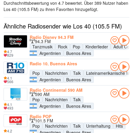
Durchschnittsbewertung von 4.7 bewertet. Über 389 Nutzer haben
Los 40 (105.5 FM) zu ihren Favoriten hinzugefügt.
Ähnliche Radiosender wie Los 40 (105.5 FM)
Radio Disney 94.3 FM
94.3 FM
Tanzmusik
Rock
Pop
Kinderlieder
Adult Con
4.7
Argentinien
Buenos Aires
829
Radio 10, Buenos Aires
Pop
Nachrichten
Talk
Lateinamerikanische Mu
4.1
Argentinien
Buenos Aires
566
Radio Continental 590 AM
590 AM
Pop
Nachrichten
Talk
4.1
Argentinien
Buenos Aires
493
Radio POP
101.5 FM
Pop
Nachrichten
Talk
Unterhaltung
Hits
4.2
Argentinien
Buenos Aires