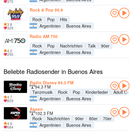
370
Rock & Pop 95.9
Rock
Pop
Hits
3.8
Argentinien
Buenos Aires
329
Radio AM 750
Rock
Pop
Nachrichten
Talk
90er
4.2
Argentinien
Buenos Aires
250
Beliebte Radiosender in Buenos Aires
Radio Disney 94.3 FM
94.3 FM
Tanzmusik
Rock
Pop
Kinderlieder
Adult Con
4.7
Argentinien
Buenos Aires
829
Aspen
102.3 FM
Rock
Nachrichten
90er
80er
70er
4.6
Argentinien
Buenos Aires
684