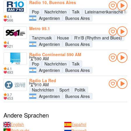
Radio 10, Buenos Aires
Pop
Nachrichten
Talk
Lateinamerikanische Mu
4.1
Argentinien
Buenos Aires
566
Metro 95.1
Tanzmusik
House
R'n'B (Rhythm and Blues)
4
Argentinien
Buenos Aires
521
Radio Continental 590 AM
590 AM
Pop
Nachrichten
Talk
4.1
Argentinien
Buenos Aires
493
Radio La Red
910 AM
Nachrichten
Sport
Politik
3.7
Argentinien
Buenos Aires
453
Andere Sprachen
English
Español
Português
Русский