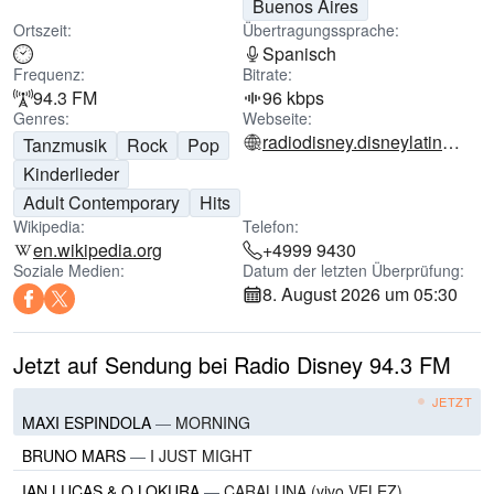
Buenos Aires
Ortszeit:
Übertragungssprache:
Spanisch
Frequenz:
Bitrate:
94.3 FM
96 kbps
Genres:
Webseite:
radiodisney.disneylatino.com
Tanzmusik
Rock
Pop
Kinderlieder
Adult Contemporary
Hits
Wikipedia:
Telefon:
en.wikipedia.org
+4999 9430
Soziale Medien:
Datum der letzten Überprüfung:
8. August 2026 um 05:30
Jetzt auf Sendung bei Radio Disney 94.3 FM
JETZT
MAXI ESPINDOLA
—
MORNING
BRUNO MARS
—
I JUST MIGHT
IAN LUCAS & Q LOKURA
—
CARALUNA (vivo VELEZ)