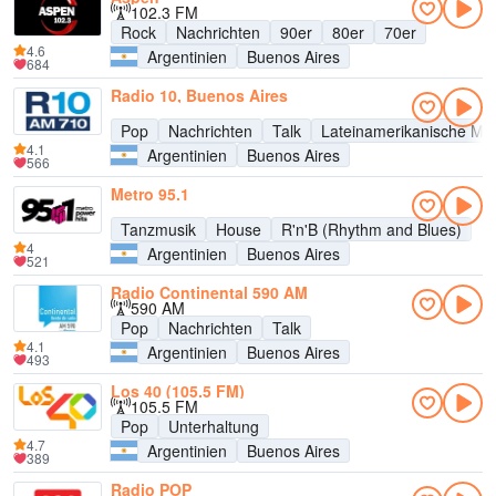
102.3 FM
Rock
Nachrichten
90er
80er
70er
4.6
Argentinien
Buenos Aires
684
Radio 10, Buenos Aires
Pop
Nachrichten
Talk
Lateinamerikanische Mu
4.1
Argentinien
Buenos Aires
566
Metro 95.1
Tanzmusik
House
R'n'B (Rhythm and Blues)
4
Argentinien
Buenos Aires
521
Radio Continental 590 AM
590 AM
Pop
Nachrichten
Talk
4.1
Argentinien
Buenos Aires
493
Los 40 (105.5 FM)
105.5 FM
Pop
Unterhaltung
4.7
Argentinien
Buenos Aires
389
Radio POP