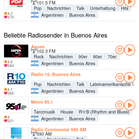
101.5 FM
Pop
Nachrichten
Talk
Unterhaltung
Hits
4.2
Argentinien
Buenos Aires
370
Beliebte Radiosender in Buenos Aires
Aspen
102.3 FM
Rock
Nachrichten
90er
80er
70er
4.6
Argentinien
Buenos Aires
684
Radio 10, Buenos Aires
Pop
Nachrichten
Talk
Lateinamerikanische Mu
4.1
Argentinien
Buenos Aires
566
Metro 95.1
Tanzmusik
House
R'n'B (Rhythm and Blues)
4
Argentinien
Buenos Aires
521
Radio Continental 590 AM
590 AM