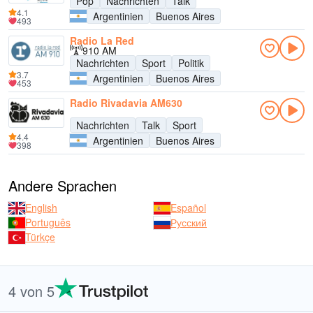
Pop
Nachrichten
Talk
4.1
Argentinien
Buenos Aires
493
Radio La Red
910 AM
Nachrichten
Sport
Politik
3.7
Argentinien
Buenos Aires
453
Radio Rivadavia AM630
Nachrichten
Talk
Sport
4.4
Argentinien
Buenos Aires
398
Andere Sprachen
English
Español
Português
Русский
Türkçe
4 von 5