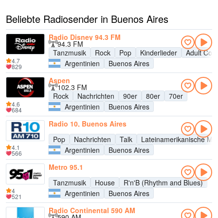
Beliebte Radiosender in Buenos Aires
Radio Disney 94.3 FM
94.3 FM
Tanzmusik
Rock
Pop
Kinderlieder
Adult Con
4.7
Argentinien
Buenos Aires
829
Aspen
102.3 FM
Rock
Nachrichten
90er
80er
70er
4.6
Argentinien
Buenos Aires
684
Radio 10, Buenos Aires
Pop
Nachrichten
Talk
Lateinamerikanische Mu
4.1
Argentinien
Buenos Aires
566
Metro 95.1
Tanzmusik
House
R'n'B (Rhythm and Blues)
4
Argentinien
Buenos Aires
521
Radio Continental 590 AM
590 AM