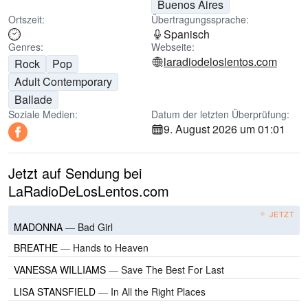
Buenos Aires
Ortszeit:
Übertragungssprache:
Spanisch
Genres:
Webseite:
laradiodeloslentos.com
Rock
Pop
Adult Contemporary
Ballade
Soziale Medien:
Datum der letzten Überprüfung:
9. August 2026 um 01:01
Jetzt auf Sendung bei
LaRadioDeLosLentos.com
JETZT
MADONNA
—
Bad Girl
BREATHE
—
Hands to Heaven
VANESSA WILLIAMS
—
Save The Best For Last
LISA STANSFIELD
—
In All the Right Places