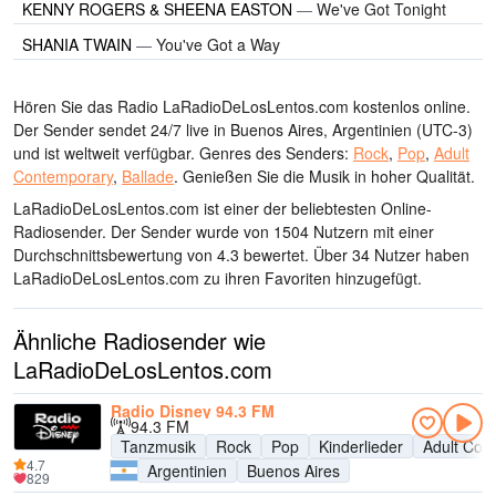
KENNY ROGERS & SHEENA EASTON
—
We've Got Tonight
SHANIA TWAIN
—
You've Got a Way
Hören Sie das Radio LaRadioDeLosLentos.com kostenlos online.
Der Sender sendet 24/7 live
in Buenos Aires, Argentinien
(UTC-3)
und ist weltweit verfügbar.
Genres des Senders:
Rock
,
Pop
,
Adult
Contemporary
,
Ballade
.
Genießen Sie die Musik
in hoher Qualität
.
LaRadioDeLosLentos.com ist einer der beliebtesten Online-
Radiosender
. Der Sender wurde von 1504 Nutzern mit einer
Durchschnittsbewertung von 4.3 bewertet. Über 34 Nutzer haben
LaRadioDeLosLentos.com zu ihren Favoriten hinzugefügt.
Ähnliche Radiosender wie
LaRadioDeLosLentos.com
Radio Disney 94.3 FM
94.3 FM
Tanzmusik
Rock
Pop
Kinderlieder
Adult Con
4.7
Argentinien
Buenos Aires
829