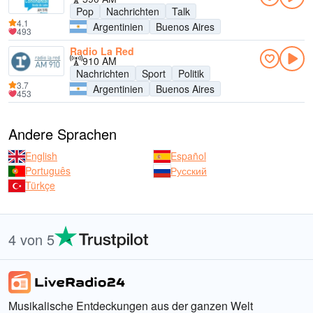
Pop
Nachrichten
Talk
4.1
Argentinien
Buenos Aires
493
Radio La Red
910 AM
Nachrichten
Sport
Politik
3.7
Argentinien
Buenos Aires
453
Andere Sprachen
English
Español
Português
Русский
Türkçe
4 von 5
Musikalische Entdeckungen aus der ganzen Welt