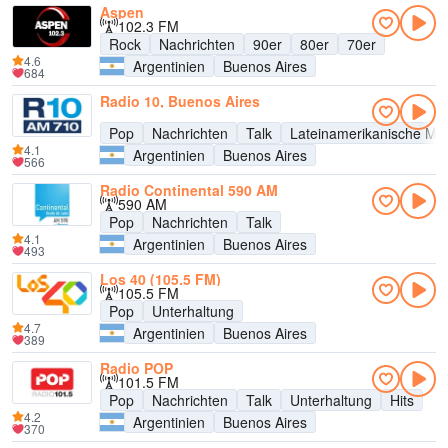
Aspen
102.3 FM
Rock
Nachrichten
90er
80er
70er
4.6
Argentinien
Buenos Aires
684
Radio 10, Buenos Aires
Pop
Nachrichten
Talk
Lateinamerikanische Mu
4.1
Argentinien
Buenos Aires
566
Radio Continental 590 AM
590 AM
Pop
Nachrichten
Talk
4.1
Argentinien
Buenos Aires
493
Los 40 (105.5 FM)
105.5 FM
Pop
Unterhaltung
4.7
Argentinien
Buenos Aires
389
Radio POP
101.5 FM
Pop
Nachrichten
Talk
Unterhaltung
Hits
4.2
Argentinien
Buenos Aires
370