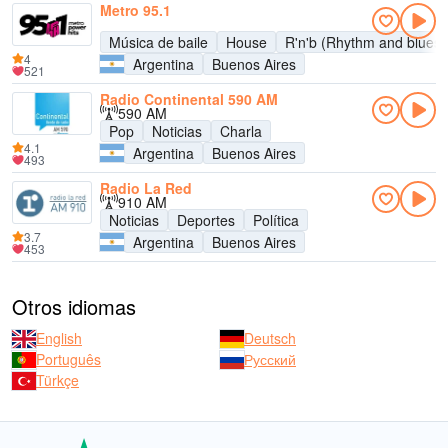
Metro 95.1
Música de baile
House
R'n'b (Rhythm and blues)
4
Argentina
Buenos Aires
521
Radio Continental 590 AM
590 AM
Pop
Noticias
Charla
4.1
Argentina
Buenos Aires
493
Radio La Red
910 AM
Noticias
Deportes
Política
3.7
Argentina
Buenos Aires
453
Otros idiomas
English
Deutsch
Português
Русский
Türkçe