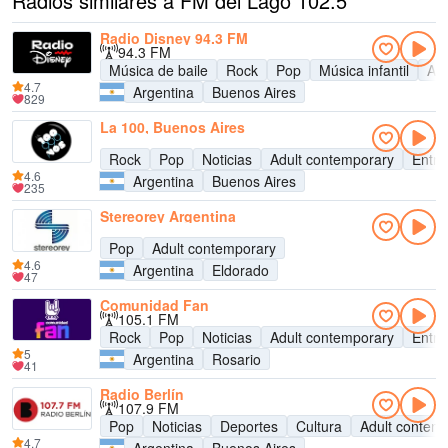
Radios similares a FM del Lago 102.5
Radio Disney 94.3 FM
94.3 FM
Música de baile
Rock
Pop
Música infantil
Adu
4.7
Argentina
Buenos Aires
829
La 100, Buenos Aires
Rock
Pop
Noticias
Adult contemporary
Entre
4.6
Argentina
Buenos Aires
235
Stereorey Argentina
Pop
Adult contemporary
4.6
Argentina
Eldorado
47
Comunidad Fan
105.1 FM
Rock
Pop
Noticias
Adult contemporary
Entre
5
Argentina
Rosario
41
Radio Berlín
107.9 FM
Pop
Noticias
Deportes
Cultura
Adult contem
4.7