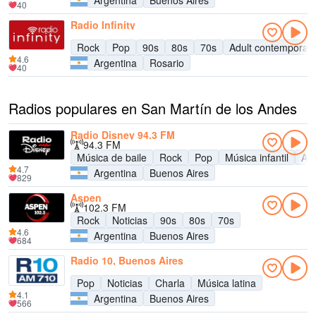
Argentina
Buenos Aires
40
Radio Infinity
Rock
Pop
90s
80s
70s
Adult contemporar
4.6
Argentina
Rosario
40
Radios populares en San Martín de los Andes
Radio Disney 94.3 FM
94.3 FM
Música de baile
Rock
Pop
Música infantil
Adu
4.7
Argentina
Buenos Aires
829
Aspen
102.3 FM
Rock
Noticias
90s
80s
70s
4.6
Argentina
Buenos Aires
684
Radio 10, Buenos Aires
Pop
Noticias
Charla
Música latina
4.1
Argentina
Buenos Aires
566