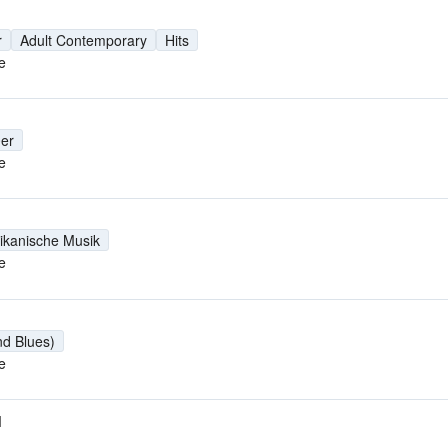
r
Adult Contemporary
Hits
e
er
e
ikanische Musik
e
nd Blues)
e
M