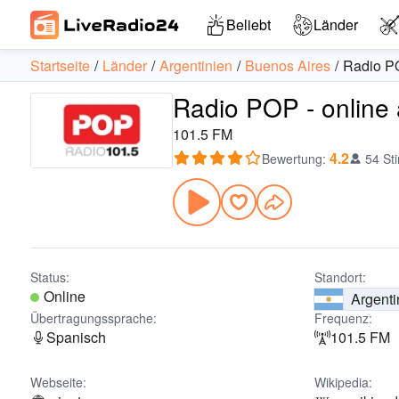
Beliebt
Länder
Startseite
Länder
Argentinien
Buenos Aires
Radio P
Radio POP - online
101.5 FM
4.2
Bewertung
:
54 St
Status:
Standort:
Online
Argenti
Übertragungssprache:
Frequenz:
Spanisch
101.5 FM
Webseite:
Wikipedia: