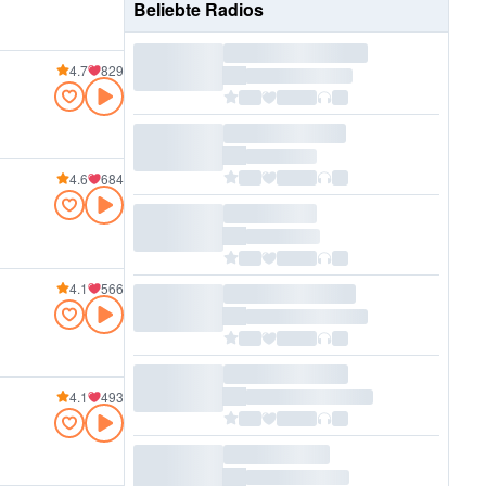
Beliebte Radios
4.7
829
4.6
684
4.1
566
4.1
493