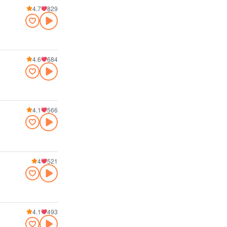
4.7
829
4.6
684
4.1
566
4
521
4.1
493