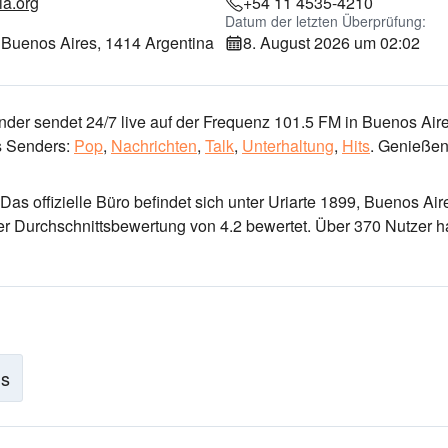
ia.org
+54 11 4535-4210
Datum der letzten Überprüfung:
, Buenos Aires, 1414 Argentina
8. August 2026 um 02:02
der sendet 24/7 live
auf der Frequenz 101.5 FM
in Buenos Aire
 Senders:
Pop
,
Nachrichten
,
Talk
,
Unterhaltung
,
Hits
.
Genießen
 Das offizielle Büro befindet sich unter Uriarte 1899, Buenos Air
er Durchschnittsbewertung von 4.2 bewertet. Über 370 Nutzer 
is