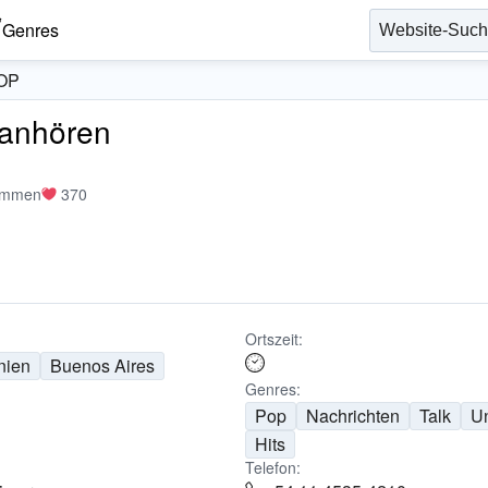
Genres
OP
 anhören
immen
370
Ortszeit:
nien
Buenos Aires
Genres:
Pop
Nachrichten
Talk
Un
Hits
Telefon: