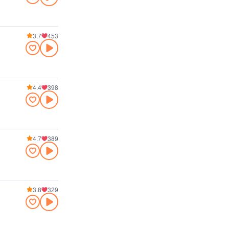
3.7
453
4.4
398
4.7
389
3.8
329