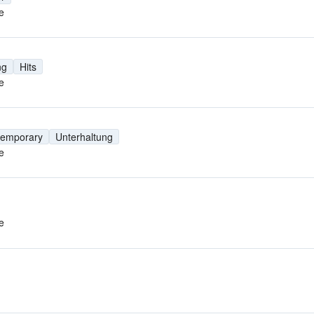
e
ng
Hits
e
temporary
Unterhaltung
e
e