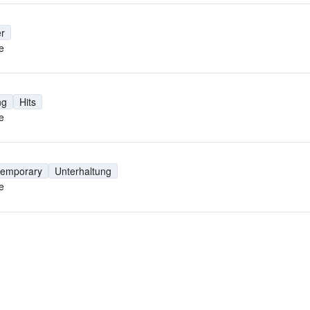
r
e
ng
Hits
e
temporary
Unterhaltung
e