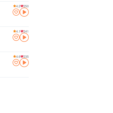
4.2
250
4.1
241
4.6
235