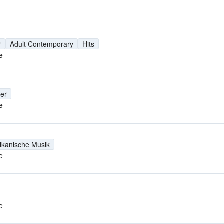
r
Adult Contemporary
Hits
e
er
e
ikanische Musik
e
M
e