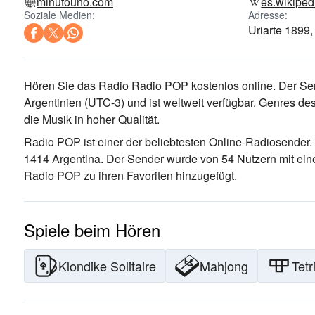
minutouno.com
es.wikiped
Soziale Medien:
Adresse:
Uriarte 1899
Hören Sie das Radio Radio POP kostenlos online. Der Sen
Argentinien
(UTC-3)
und ist weltweit verfügbar.
Genres des
die Musik
in hoher Qualität
.
Radio POP ist einer der beliebtesten Online-Radiosender
.
1414 Argentina
. Der Sender wurde von 54 Nutzern mit ein
Radio POP zu ihren Favoriten hinzugefügt.
Spiele beim Hören
Klondike Solitaire
Mahjong
Tetr