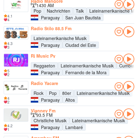
Radio Mangore
1430 AM
Pop
Nachrichten
Talk
Lateinamerikanische Mu
4.1
Paraguay
San Juan Bautista
4
Radio Stilo 88.5 Fm
Lateinamerikanische Musik
4.3
Paraguay
Ciudad del Este
3
Rj Music Py
Reggaeton
Lateinamerikanische Musik
Cumbia
5
Paraguay
Fernando de la Mora
2
Radio Yacare
Rock
Pop
80er
Lateinamerikanische Musik
4
Paraguay
Altos
2
Vianney Fm
93.5 FM
Christliche Musik
Lateinamerikanische Musik
4.2
Paraguay
Lambaré
1