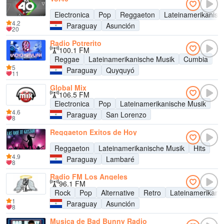
Electronica
Pop
Reggaeton
Lateinamerikanisc
4.2
Paraguay
Asunción
20
Radio Potrerito
100.1 FM
Reggae
Lateinamerikanische Musik
Cumbia
5
Paraguay
Quyquyó
11
Global Mix
106.5 FM
Electronica
Pop
Lateinamerikanische Musik
4.6
Paraguay
San Lorenzo
8
Reggaeton Exitos de Hoy
Reggaeton
Lateinamerikanische Musik
Hits
4.9
Paraguay
Lambaré
8
Radio FM Los Angeles
96.1 FM
Rock
Pop
Alternative
Retro
Lateinamerikani
1
Paraguay
Asunción
8
Musica de Bad Bunny Radio