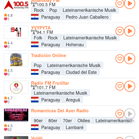
Amambay FM
100.5 FM
Rock
Pop
Lateinamerikanische Musik
4.8
Paraguay
Pedro Juan Caballero
1
YVYPYTA
94.1 FM
Folk
Rock
Lateinamerikanische Musik
4.4
Paraguay
Hohenau
0
Tradición Online
Pop
Lateinamerikanische Musik
4.5
Paraguay
Ciudad del Este
0
Radio FM Frutillar
101.7 FM
Lateinamerikanische Musik
4.7
Paraguay
Areguá
0
Romanticas Del Ayer Radio
90er
80er
70er
Oldies
Lateinamerikanische 
4.5
Paraguay
Lambaré
62
Vol40