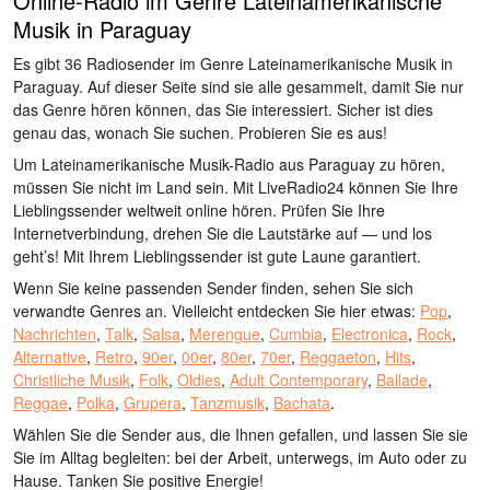
Online-Radio im Genre Lateinamerikanische
Musik in Paraguay
Es gibt 36 Radiosender im Genre Lateinamerikanische Musik in
Paraguay. Auf dieser Seite sind sie alle gesammelt, damit Sie nur
das Genre hören können, das Sie interessiert. Sicher ist dies
genau das, wonach Sie suchen. Probieren Sie es aus!
Um Lateinamerikanische Musik-Radio aus Paraguay zu hören,
müssen Sie nicht im Land sein. Mit LiveRadio24 können Sie Ihre
Lieblingssender weltweit online hören. Prüfen Sie Ihre
Internetverbindung, drehen Sie die Lautstärke auf — und los
geht’s! Mit Ihrem Lieblingssender ist gute Laune garantiert.
Wenn Sie keine passenden Sender finden, sehen Sie sich
verwandte Genres an. Vielleicht entdecken Sie hier etwas:
Pop
,
Nachrichten
,
Talk
,
Salsa
,
Merengue
,
Cumbia
,
Electronica
,
Rock
,
Alternative
,
Retro
,
90er
,
00er
,
80er
,
70er
,
Reggaeton
,
Hits
,
Christliche Musik
,
Folk
,
Oldies
,
Adult Contemporary
,
Ballade
,
Reggae
,
Polka
,
Grupera
,
Tanzmusik
,
Bachata
.
Wählen Sie die Sender aus, die Ihnen gefallen, und lassen Sie sie
Sie im Alltag begleiten: bei der Arbeit, unterwegs, im Auto oder zu
Hause. Tanken Sie positive Energie!