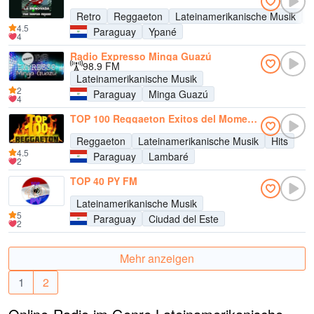
Retro
Reggaeton
Lateinamerikanische Musik
B
4.5
Paraguay
Ypané
4
Radio Expresso Minga Guazú
98.9 FM
Lateinamerikanische Musik
2
Paraguay
Minga Guazú
4
TOP 100 Reggaeton Exitos del Momento Radio
Reggaeton
Lateinamerikanische Musik
Hits
4.5
Paraguay
Lambaré
2
TOP 40 PY FM
Lateinamerikanische Musik
5
Paraguay
Ciudad del Este
2
Mehr anzeigen
1
2