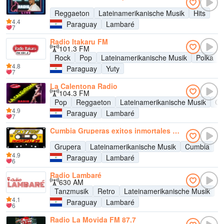
Reggaeton
Lateinamerikanische Musik
Hits
4.4
Paraguay
Lambaré
7
Radio Itakaru FM
101.3 FM
Rock
Pop
Lateinamerikanische Musik
Polka
4.8
Paraguay
Yuty
7
La Calentona Radio
104.3 FM
Pop
Reggaeton
Lateinamerikanische Musik
Cu
4.9
Paraguay
Lambaré
7
Cumbia Gruperas exitos inmortales Radio
Grupera
Lateinamerikanische Musik
Cumbia
4.9
Paraguay
Lambaré
6
Radio Lambaré
630 AM
Tanzmusik
Retro
Lateinamerikanische Musik
4.1
Paraguay
Lambaré
6
Radio La Movida FM 87.7