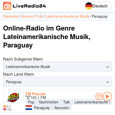
Deutsch
Startseite
Genres
Folk
Lateinamerikanische Musik
Paraguay
Online-Radio im Genre
Lateinamerikanische Musik,
Paraguay
Nach Subgenre filtern
Lateinamerikanische Musik
Nach Land filtern
Paraguay
FM Popular
103.1 FM
Pop
Nachrichten
Talk
Lateinamerikanische Mu
4.2
Paraguay
Asunción
134