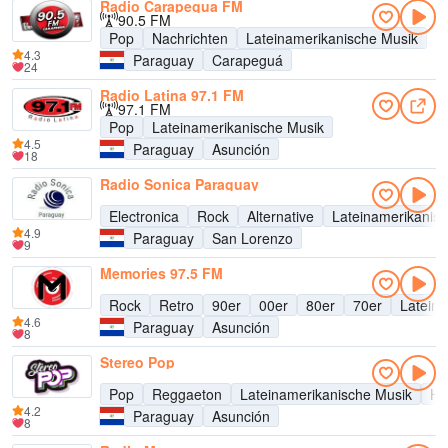
Radio Carapegua FM
90.5 FM
Pop
Nachrichten
Lateinamerikanische Musik
4.3
Paraguay
Carapeguá
24
Radio Latina 97.1 FM
97.1 FM
Pop
Lateinamerikanische Musik
4.5
Paraguay
Asunción
18
Radio Sonica Paraguay
Electronica
Rock
Alternative
Lateinamerikanis
4.9
Paraguay
San Lorenzo
9
Memories 97.5 FM
Rock
Retro
90er
00er
80er
70er
Latein
4.6
Paraguay
Asunción
8
Stereo Pop
Pop
Reggaeton
Lateinamerikanische Musik
Hit
4.2
Paraguay
Asunción
8