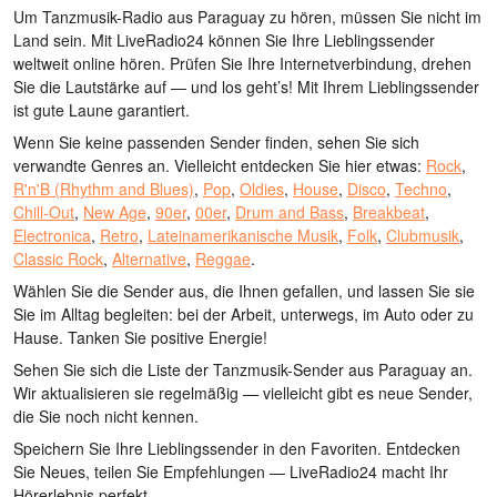
Um Tanzmusik-Radio aus Paraguay zu hören, müssen Sie nicht im
Land sein. Mit LiveRadio24 können Sie Ihre Lieblingssender
weltweit online hören. Prüfen Sie Ihre Internetverbindung, drehen
Sie die Lautstärke auf — und los geht’s! Mit Ihrem Lieblingssender
ist gute Laune garantiert.
Wenn Sie keine passenden Sender finden, sehen Sie sich
verwandte Genres an. Vielleicht entdecken Sie hier etwas:
Rock
,
R'n'B (Rhythm and Blues)
,
Pop
,
Oldies
,
House
,
Disco
,
Techno
,
Chill-Out
,
New Age
,
90er
,
00er
,
Drum and Bass
,
Breakbeat
,
Electronica
,
Retro
,
Lateinamerikanische Musik
,
Folk
,
Clubmusik
,
Classic Rock
,
Alternative
,
Reggae
.
Wählen Sie die Sender aus, die Ihnen gefallen, und lassen Sie sie
Sie im Alltag begleiten: bei der Arbeit, unterwegs, im Auto oder zu
Hause. Tanken Sie positive Energie!
Sehen Sie sich die Liste der Tanzmusik-Sender aus Paraguay an.
Wir aktualisieren sie regelmäßig — vielleicht gibt es neue Sender,
die Sie noch nicht kennen.
Speichern Sie Ihre Lieblingssender in den Favoriten. Entdecken
Sie Neues, teilen Sie Empfehlungen — LiveRadio24 macht Ihr
Hörerlebnis perfekt.