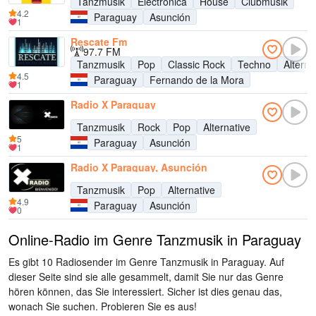
Tanzmusik
Electronica
House
Clubmusik
4.2
Paraguay
Asunción
1
Rescate Fm
97.7 FM
Tanzmusik
Pop
Classic Rock
Techno
Alterna
4.5
Paraguay
Fernando de la Mora
1
Radio X Paraguay
Tanzmusik
Rock
Pop
Alternative
5
Paraguay
Asunción
1
Radio X Paraguay, Asunción
Tanzmusik
Pop
Alternative
4.9
Paraguay
Asunción
0
Online-Radio im Genre Tanzmusik in Paraguay
Es gibt 10 Radiosender im Genre Tanzmusik in Paraguay. Auf
dieser Seite sind sie alle gesammelt, damit Sie nur das Genre
hören können, das Sie interessiert. Sicher ist dies genau das,
wonach Sie suchen. Probieren Sie es aus!