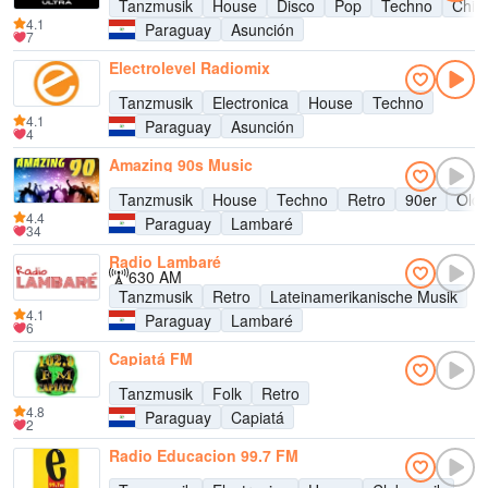
Tanzmusik
House
Disco
Pop
Techno
Chill
4.1
Paraguay
Asunción
7
Electrolevel Radiomix
Tanzmusik
Electronica
House
Techno
4.1
Paraguay
Asunción
4
Amazing 90s Music
Tanzmusik
House
Techno
Retro
90er
Oldi
4.4
Paraguay
Lambaré
34
Radio Lambaré
630 AM
Tanzmusik
Retro
Lateinamerikanische Musik
4.1
Paraguay
Lambaré
6
Capiatá FM
Tanzmusik
Folk
Retro
4.8
Paraguay
Capiatá
2
Radio Educacion 99.7 FM