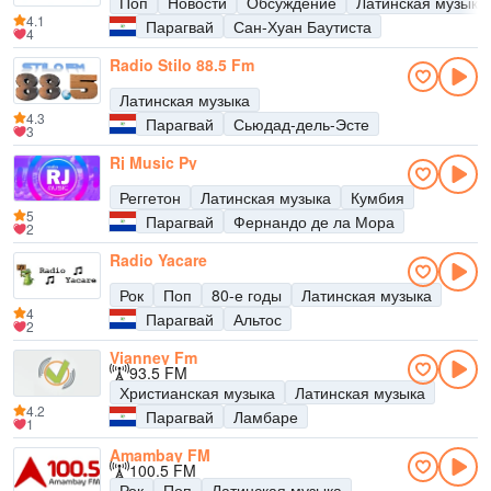
Поп
Новости
Обсуждение
Латинская музыка
4.1
Парагвай
Сан-Хуан Баутиста
4
Radio Stilo 88.5 Fm
Латинская музыка
4.3
Парагвай
Сьюдад-дель-Эсте
3
Rj Music Py
Реггетон
Латинская музыка
Кумбия
5
Парагвай
Фернандо де ла Мора
2
Radio Yacare
Рок
Поп
80-е годы
Латинская музыка
4
Парагвай
Альтос
2
Vianney Fm
93.5 FM
Христианская музыка
Латинская музыка
4.2
Парагвай
Ламбаре
1
Amambay FM
100.5 FM
Рок
Поп
Латинская музыка