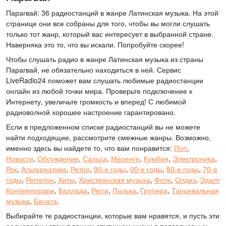
Парагвай: 36 радиостанций в жанре Латинская музыка. На этой
странице они все собраны для того, чтобы вы могли слушать
только тот жанр, который вас интересует в выбранной стране.
Наверняка это то, что вы искали. Попробуйте скорее!
Чтобы слушать радио в жанре Латинская музыка из страны
Парагвай, не обязательно находиться в ней. Сервис
LiveRadio24 поможет вам слушать любимые радиостанции
онлайн из любой точки мира. Проверьте подключение к
Интернету, увеличьте громкость и вперед! С любимой
радиоволной хорошее настроение гарантировано.
Если в предложенном списке радиостанций вы не можете
найти подходящие, рассмотрите смежные жанры. Возможно,
именно здесь вы найдете то, что вам понравится:
Поп
,
Новости
,
Обсуждение
,
Сальса
,
Меренге
,
Кумбия
,
Электроника
,
Рок
,
Альтернатива
,
Ретро
,
90-е годы
,
00-е годы
,
80-е годы
,
70-е
годы
,
Реггетон
,
Хиты
,
Христианская музыка
,
Фолк
,
Олдиз
,
Эдалт
Контемпорари
,
Баллада
,
Регги
,
Полька
,
Групера
,
Танцевальная
музыка
,
Бачата
.
Выбирайте те радиостанции, которые вам нравятся, и пусть эти