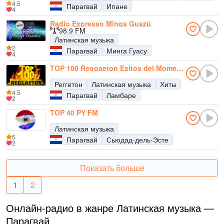
4.5
Парагвай
Ипане
4
Radio Expresso Minga Guazú
98.9 FM
Латинская музыка
2
Парагвай
Минга Гуасу
4
TOP 100 Reggaeton Exitos del Momento Radio
Реггетон
Латинская музыка
Хиты
4.5
Парагвай
Ламбаре
2
TOP 40 PY FM
Латинская музыка
5
Парагвай
Сьюдад-дель-Эсте
2
Показать больше
1
2
Онлайн-радио в жанре Латинская музыка —
Парагвай