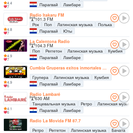
4.4
Парагвай
Ламбаре
7
Radio Itakaru FM
101.3 FM
Рок
Поп
Латинская музыка
Полька
4.8
Парагвай
Юты
7
La Calentona Radio
104.3 FM
Поп
Реггетон
Латинская музыка
Кумбия
4.9
Парагвай
Ламбаре
7
Cumbia Gruperas exitos inmortales Radio
Групера
Латинская музыка
Кумбия
4.9
Парагвай
Ламбаре
6
Radio Lambaré
630 AM
Танцевальная музыка
Ретро
Латинская музыка
4.1
Парагвай
Ламбаре
6
Radio La Movida FM 87.7
Ретро
Реггетон
Латинская музыка
Бачата
П