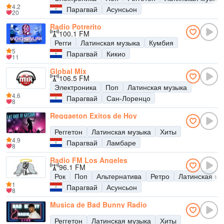
4.2
Парагвай
Асунсьон
20
Radio Potrerito
100.1 FM
Регги
Латинская музыка
Кумбия
5
Парагвай
Кикио
11
Global Mix
106.5 FM
Электроника
Поп
Латинская музыка
4.6
Парагвай
Сан-Лоренцо
8
Reggaeton Exitos de Hoy
Реггетон
Латинская музыка
Хиты
4.9
Парагвай
Ламбаре
8
Radio FM Los Angeles
96.1 FM
Рок
Поп
Альтернатива
Ретро
Латинская му
1
Парагвай
Асунсьон
8
Musica de Bad Bunny Radio
Реггетон
Латинская музыка
Хиты