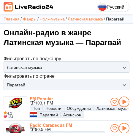
Русский
Главная
Жанры
Фолк-музыка
Латинская музыка
Парагвай
Онлайн-радио в жанре
Латинская музыка — Парагвай
Фильтровать по поджанру
Латинская музыка
Фильтровать по стране
Парагвай
FM Popular
103.1 FM
Поп
Новости
Обсуждение
Латинская музыка
4.2
Парагвай
Асунсьон
134
Radio Carapegua FM
90.5 FM