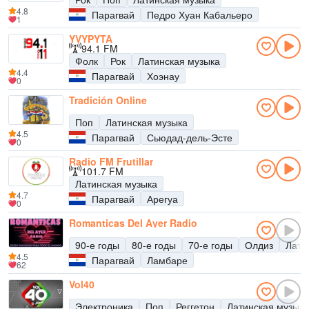
4.8
Парагвай
Педро Хуан Кабальеро
1
YVYPYTA
94.1 FM
Фолк
Рок
Латинская музыка
4.4
Парагвай
Хоэнау
0
Tradición Online
Поп
Латинская музыка
4.5
Парагвай
Сьюдад-дель-Эсте
0
Radio FM Frutillar
101.7 FM
Латинская музыка
4.7
Парагвай
Арегуа
0
Romanticas Del Ayer Radio
90-е годы
80-е годы
70-е годы
Олдиз
Лати
4.5
Парагвай
Ламбаре
62
Vol40
Электроника
Поп
Реггетон
Латинская музыка