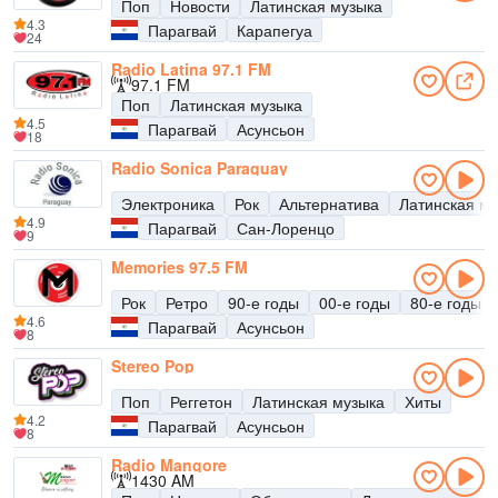
Поп
Новости
Латинская музыка
4.3
Парагвай
Карапегуа
24
Radio Latina 97.1 FM
97.1 FM
Поп
Латинская музыка
4.5
Парагвай
Асунсьон
18
Radio Sonica Paraguay
Электроника
Рок
Альтернатива
Латинская м
4.9
Парагвай
Сан-Лоренцо
9
Memories 97.5 FM
Рок
Ретро
90-е годы
00-е годы
80-е годы
4.6
Парагвай
Асунсьон
8
Stereo Pop
Поп
Реггетон
Латинская музыка
Хиты
4.2
Парагвай
Асунсьон
8
Radio Mangore
1430 AM