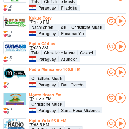
Talk
Christliche Musik
4.8
Paraguay
Filadelfia
30
Kokue Poty
97.9 FM
Nachrichten
Folk
Christliche Musik
4.3
Paraguay
Encarnación
30
Radio Cáritas
680 AM
Talk
Christliche Musik
Gospel
4.5
Paraguay
Asunción
17
Radio Mensajero 100.9 FM
Christliche Musik
5
Paraguay
Raul Oviedo
7
Monte Horeb Fm
102.3 FM
Christliche Musik
4.3
Paraguay
Santa Rosa Misiones
6
Radio Vida 93.5 FM
93.5 FM