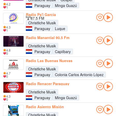
4.2
Paraguay
Minga Guazú
1
Radio Pa'i García
87.5 FM
Christliche Musik
4.3
Paraguay
Luque
1
Radio Manantial 90.5 Fm
Christliche Musik
4.8
Paraguay
Capiíbary
0
Radio Las Buenas Nuevas
Christliche Musik
4.7
Paraguay
Colonia Carlos Antonio López
0
Radio Renacer Paraguay
Christliche Musik
4.3
Paraguay
Minga Guazú
0
Radio Asiento Misión
Christliche Musik