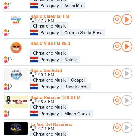
4.3
Paraguay
Asunción
0
Radio Celestial FM
107.7 FM
Christliche Musik
4.5
Paraguay
Colonia Santa Rosa
0
Radio Vida FM 99.3
Christliche Musik
4.3
Paraguay
Natalio
0
Radio Santidad
100.1 FM
Christliche Musik
Gospel
4.9
Paraguay
Repatriación
49
Radio Renacer 106.3 FM
106.3 FM
Christliche Musik
4
Paraguay
Minga Guazú
6
La Voz Del Nazareno
107.1 FM
Christliche Musik