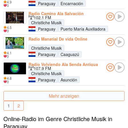
4.9
Paraguay
Encarnación
0
Radio Camino Ala Salvación
102.1 FM
Christliche Musik
4.5
Paraguay
Puerto María Auxiliadora
0
Radio Manatial De vida Online
Christliche Musik
4.1
Paraguay
Caaguazú
0
Radio Volviendo Ala Senda Antigua
107.9 FM
Christliche Musik
4.8
Paraguay
Asunción
0
Mehr anzeigen
1
2
Online-Radio im Genre Christliche Musik in
Paraguay