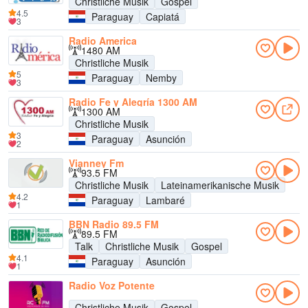
Christliche Musik
Gospel
4.5
Paraguay
Capiatá
3
Radio America
1480 AM
Christliche Musik
5
Paraguay
Nemby
3
Radio Fe y Alegría 1300 AM
1300 AM
Christliche Musik
3
Paraguay
Asunción
2
Vianney Fm
93.5 FM
Christliche Musik
Lateinamerikanische Musik
4.2
Paraguay
Lambaré
1
BBN Radio 89.5 FM
89.5 FM
Talk
Christliche Musik
Gospel
4.1
Paraguay
Asunción
1
Radio Voz Potente
Christliche Musik
Gospel