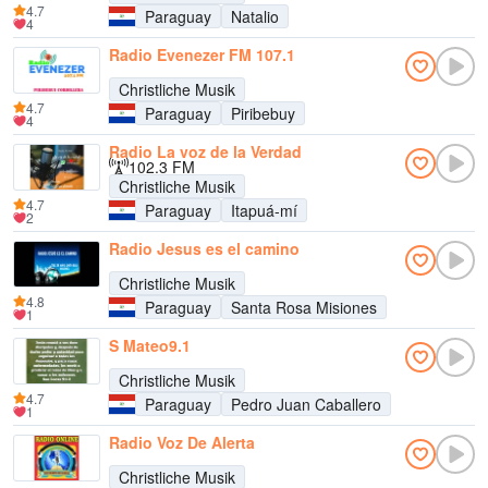
4.7
Paraguay
Natalio
4
Radio Evenezer FM 107.1
Christliche Musik
4.7
Paraguay
Piribebuy
4
Radio La voz de la Verdad
102.3 FM
Christliche Musik
4.7
Paraguay
Itapuá-mí
2
Radio Jesus es el camino
Christliche Musik
4.8
Paraguay
Santa Rosa Misiones
1
S Mateo9.1
Christliche Musik
4.7
Paraguay
Pedro Juan Caballero
1
Radio Voz De Alerta
Christliche Musik