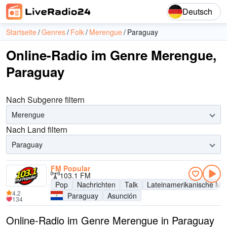
Deutsch
Startseite
Genres
Folk
Merengue
Paraguay
Online-Radio im Genre Merengue,
Paraguay
Nach Subgenre filtern
Merengue
Nach Land filtern
Paraguay
FM Popular
103.1 FM
Pop
Nachrichten
Talk
Lateinamerikanische Mu
4.2
Paraguay
Asunción
134
Online-Radio im Genre Merengue in Paraguay