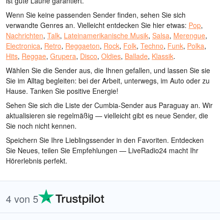
ist gute Laune garantiert.
Wenn Sie keine passenden Sender finden, sehen Sie sich
verwandte Genres an. Vielleicht entdecken Sie hier etwas:
Pop
,
Nachrichten
,
Talk
,
Lateinamerikanische Musik
,
Salsa
,
Merengue
,
Electronica
,
Retro
,
Reggaeton
,
Rock
,
Folk
,
Techno
,
Funk
,
Polka
,
Hits
,
Reggae
,
Grupera
,
Disco
,
Oldies
,
Ballade
,
Klassik
.
Wählen Sie die Sender aus, die Ihnen gefallen, und lassen Sie sie
Sie im Alltag begleiten: bei der Arbeit, unterwegs, im Auto oder zu
Hause. Tanken Sie positive Energie!
Sehen Sie sich die Liste der Cumbia-Sender aus Paraguay an. Wir
aktualisieren sie regelmäßig — vielleicht gibt es neue Sender, die
Sie noch nicht kennen.
Speichern Sie Ihre Lieblingssender in den Favoriten. Entdecken
Sie Neues, teilen Sie Empfehlungen — LiveRadio24 macht Ihr
Hörerlebnis perfekt.
4 von 5