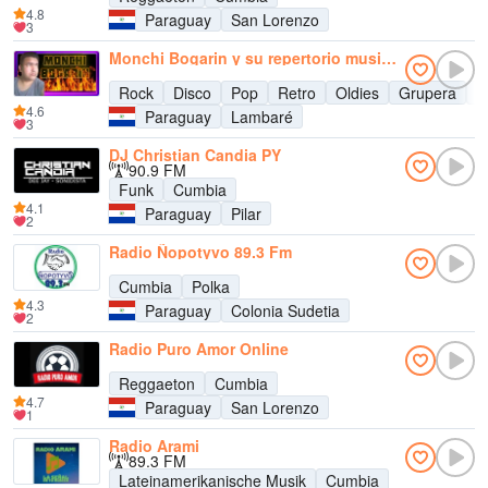
4.8
Paraguay
San Lorenzo
3
Monchi Bogarin y su repertorio musical
Rock
Disco
Pop
Retro
Oldies
Grupera
C
4.6
Paraguay
Lambaré
3
DJ Christian Candia PY
90.9 FM
Funk
Cumbia
4.1
Paraguay
Pilar
2
Radio Ñopotyvo 89.3 Fm
Cumbia
Polka
4.3
Paraguay
Colonia Sudetia
2
Radio Puro Amor Online
Reggaeton
Cumbia
4.7
Paraguay
San Lorenzo
1
Radio Arami
89.3 FM
Lateinamerikanische Musik
Cumbia