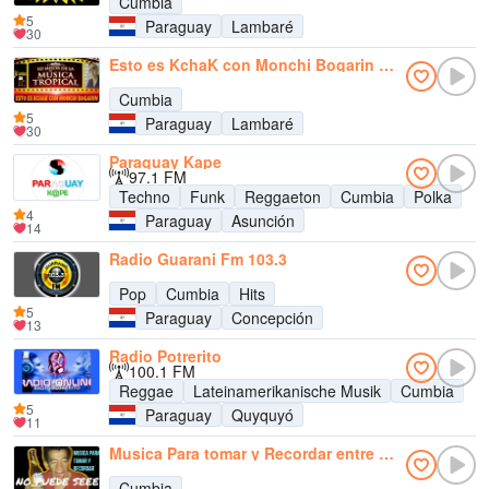
Cumbia
5
Paraguay
Lambaré
30
Esto es KchaK con Monchi Bogarin Radio
Cumbia
5
Paraguay
Lambaré
30
Paraguay Kape
97.1 FM
Techno
Funk
Reggaeton
Cumbia
Polka
4
Paraguay
Asunción
14
Radio Guarani Fm 103.3
Pop
Cumbia
Hits
5
Paraguay
Concepción
13
Radio Potrerito
100.1 FM
Reggae
Lateinamerikanische Musik
Cumbia
5
Paraguay
Quyquyó
11
Musica Para tomar y Recordar entre Cumbia y Vallenatos Radio
Cumbia