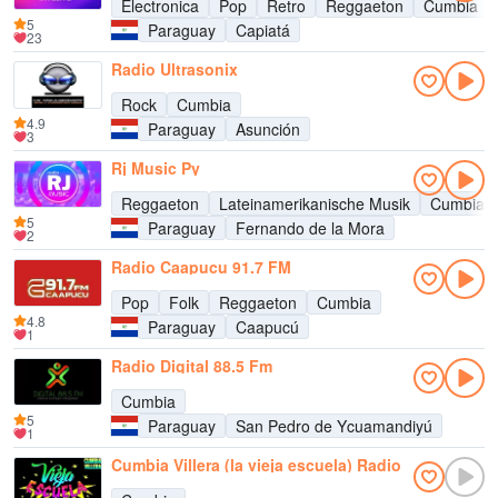
Electronica
Pop
Retro
Reggaeton
Cumbia
5
Paraguay
Capiatá
23
Radio Ultrasonix
Rock
Cumbia
4.9
Paraguay
Asunción
3
Rj Music Py
Reggaeton
Lateinamerikanische Musik
Cumbia
5
Paraguay
Fernando de la Mora
2
Radio Caapucu 91.7 FM
Pop
Folk
Reggaeton
Cumbia
4.8
Paraguay
Caapucú
1
Radio Digital 88.5 Fm
Cumbia
5
Paraguay
San Pedro de Ycuamandiyú
1
Cumbia Villera (la vieja escuela) Radio