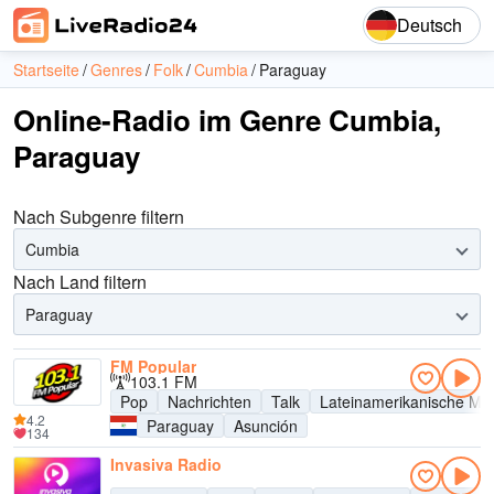
Deutsch
Startseite
Genres
Folk
Cumbia
Paraguay
Online-Radio im Genre Cumbia,
Paraguay
Nach Subgenre filtern
Cumbia
Nach Land filtern
Paraguay
FM Popular
103.1 FM
Pop
Nachrichten
Talk
Lateinamerikanische Mu
4.2
Paraguay
Asunción
134
Invasiva Radio