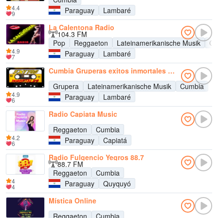
4.4
Paraguay
Lambaré
9
La Calentona Radio
104.3 FM
Pop
Reggaeton
Lateinamerikanische Musik
Cu
4.9
Paraguay
Lambaré
7
Cumbia Gruperas exitos inmortales Radio
Grupera
Lateinamerikanische Musik
Cumbia
4.9
Paraguay
Lambaré
6
Radio Capiata Music
Reggaeton
Cumbia
4.2
Paraguay
Capiatá
6
Radio Fulgencio Yegros 88.7
88.7 FM
Reggaeton
Cumbia
4
Paraguay
Quyquyó
4
Mística Online
Reggaeton
Cumbia