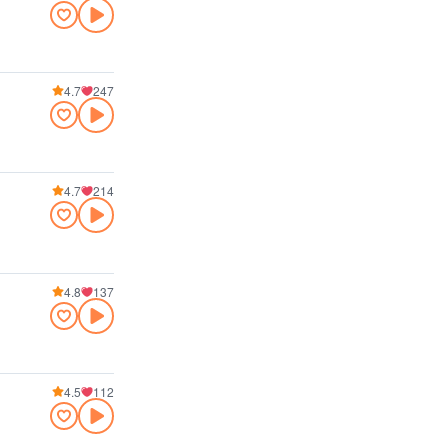
4.7
247
4.7
214
4.8
137
4.5
112