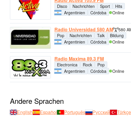
Radio Activa 105.9 FM
Disco
Nachrichten
Sport
Hits
Argentinien
Córdoba
Online
Radio Universidad 580 AM
580 A
Pop
Nachrichten
Talk
Bildung
Argentinien
Córdoba
Online
Radio Maxima 89.3 FM
Electronica
Rock
Pop
Argentinien
Córdoba
Online
Andere Sprachen
English
Español
Português
Русский
Türkçe