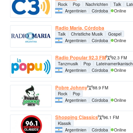
Rock
Pop
Nachrichten
Talk
Lat
Argentinien
Córdoba
Online
Radio María, Córdoba
Talk
Christliche Musik
Gospel
Argentinien
Córdoba
Online
Radio Popular 92.3 FM
92.3 FM
Tanzmusik
Pop
Lateinamerikanisch
Argentinien
Córdoba
Online
Pobre Johnny
88.9 FM
Rock
Pop
Argentinien
Córdoba
Online
Shopping Classics
96.1 FM
Klassik
Argentinien
Córdoba
Online