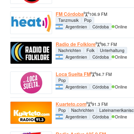
FM Córdoba
106.9 FM
Tanzmusik
Pop
Argentinien
Córdoba
Online
Radio de Folklore
96.7 FM
Nachrichten
Folk
Unterhaltung
Argentinien
Córdoba
Online
Loca Suelta FM
94.7 FM
Pop
Argentinien
Córdoba
Online
Kuarteto.com
91.3 FM
Pop
Nachrichten
Lateinamerikanis
Argentinien
Córdoba
Online