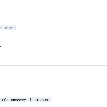
che Musik
M
ult Contemporary
Unterhaltung