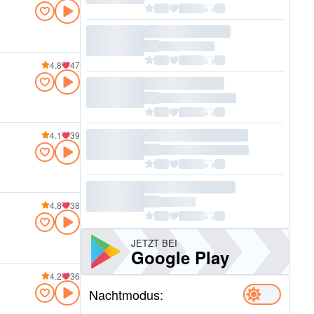
4.8
47
4.1
39
4.8
38
JETZT BEI
Google Play
4.2
36
Nachtmodus: