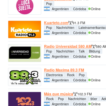
Pop
Argentinien
Córdoba
Online
Kuarteto.com
91.3 FM
Pop
Nachrichten
Lateinamerikanis
Argentinien
Córdoba
Online
Radio Universidad 580 AM
580 A
Pop
Nachrichten
Talk
Bildung
Argentinien
Córdoba
Online
Radio Maxima 89.3 FM
Electronica
Rock
Pop
Argentinien
Córdoba
Online
Más que música
102.3 FM
Rock
Pop
Nachrichten
90er
Ad
Argentinien
Córdoba
Online