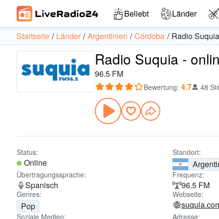
Beliebt
Länder
Startseite
Länder
Argentinien
Córdoba
Radio Suqui
Radio Suquia - onli
96.5 FM
4.7
Bewertung
:
48 St
Status:
Standort:
Online
Argenti
Übertragungssprache:
Frequenz:
Spanisch
96.5 FM
Genres:
Webseite:
suquia.co
Pop
Soziale Medien:
Adresse: