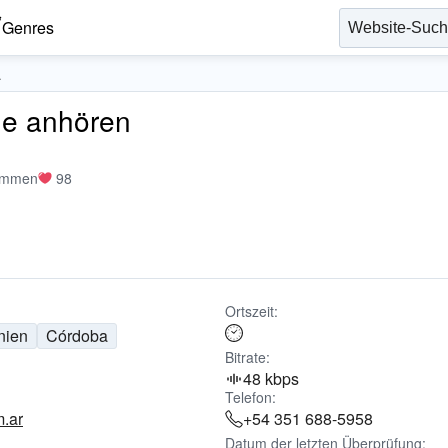
Genres
a
ne anhören
immen
98
Ortszeit:
nien
Córdoba
Bitrate:
48 kbps
Telefon:
m.ar
+54 351 688-5958
Datum der letzten Überprüfung: