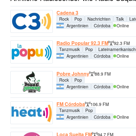
Cadena 3
Rock
Pop
Nachrichten
Talk
Lat
Argentinien
Córdoba
Online
Radio Popular 92.3 FM
92.3 FM
Tanzmusik
Pop
Lateinamerikanisch
Argentinien
Córdoba
Online
Pobre Johnny
88.9 FM
Rock
Pop
Argentinien
Córdoba
Online
FM Córdoba
106.9 FM
Tanzmusik
Pop
Argentinien
Córdoba
Online
Loca Suelta FM
94.7 FM