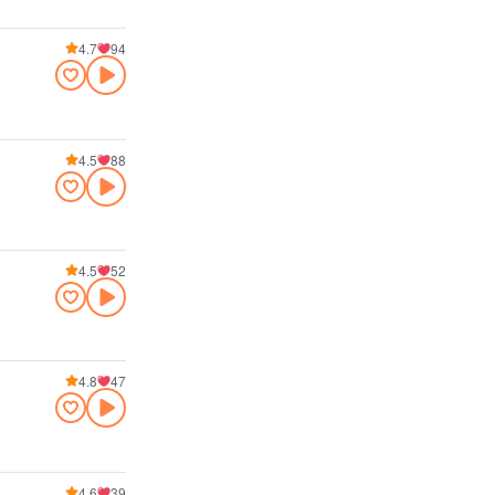
4.7
94
4.5
88
4.5
52
4.8
47
4.6
39