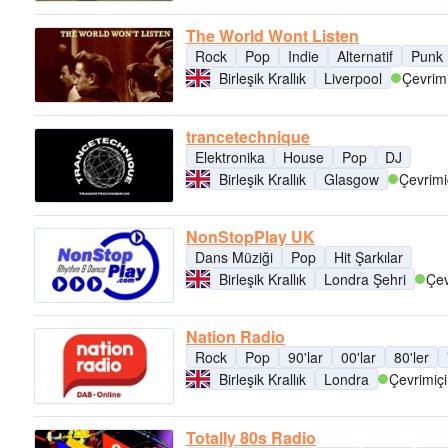
The World Wont Listen
Rock
Pop
Indie
Alternatif
Punk
Birleşik Krallık
Liverpool
Çevrimi
trancetechnique
Elektronika
House
Pop
DJ
Birleşik Krallık
Glasgow
Çevrimi
NonStopPlay UK
Dans Müziği
Pop
Hit Şarkılar
Birleşik Krallık
Londra Şehri
Çev
Nation Radio
Rock
Pop
90'lar
00'lar
80'ler
Birleşik Krallık
Londra
Çevrimiçi
Totally 80s Radio