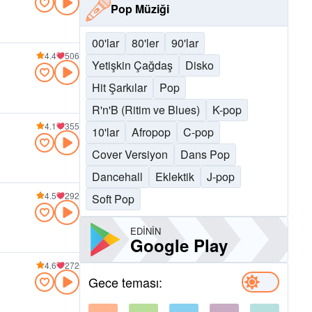
Pop Müziği
00'lar
80'ler
90'lar
4.4
506
Yetişkin Çağdaş
Disko
Hit Şarkılar
Pop
R'n'B (Ritim ve Blues)
K-pop
4.1
355
10'lar
Afropop
C-pop
Cover Versiyon
Dans Pop
Dancehall
Eklektik
J-pop
4.5
292
Soft Pop
EDININ
Google Play
4.6
272
Gece teması: