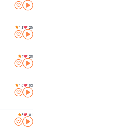
4.1
125
4
120
4.5
103
5
101