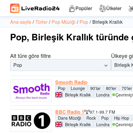
Popüler
Ülkeler
Ana sayfa
Türler
Pop Müziği
Pop
Birleşik Krallık
Pop, Birleşik Krallık türünde
Alt türe göre filtre
Ülkeye gö
Pop
Birleşik 
Smooth Radio
Pop
Lounge
90'lar
80'ler
70'ler
Birleşik Krallık
Londra
Çevrimiçi
BBC Radio 1
97.1-99.7 FM
Dans Müziği
Rock
Pop
Hip Hop
Birleşik Krallık
Londra
Çevrimiçi