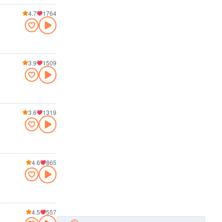
4.7
1764
3.9
1509
3.6
1319
4.6
865
4.5
557