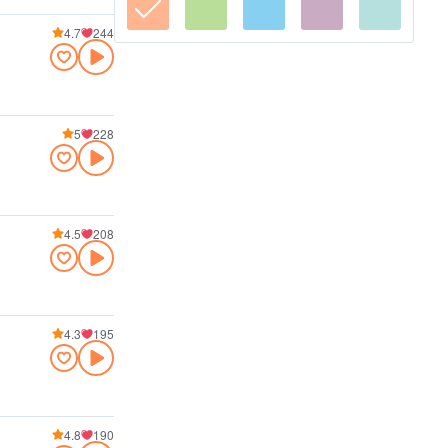
4.7
244
5
228
4.5
208
4.3
195
4.8
190