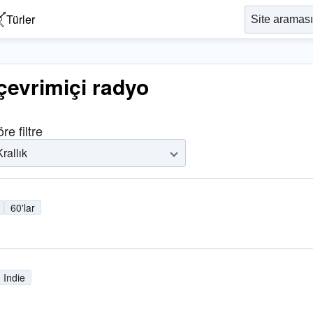
Türler
 çevrimiçi radyo
re filtre
Krallık
60'lar
Indie