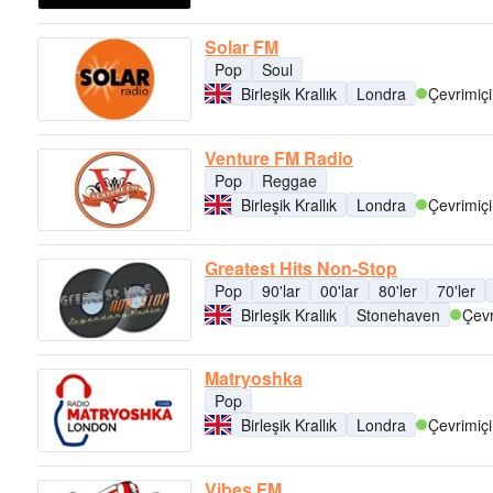
Solar FM
Pop
Soul
Birleşik Krallık
Londra
Çevrimiçi
Venture FM Radio
Pop
Reggae
Birleşik Krallık
Londra
Çevrimiçi
Greatest Hits Non-Stop
Pop
90'lar
00'lar
80'ler
70'ler
Birleşik Krallık
Stonehaven
Çevr
Matryoshka
Pop
Birleşik Krallık
Londra
Çevrimiçi
Vibes FM