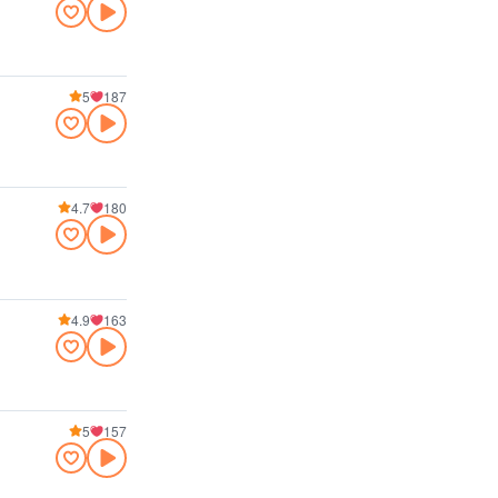
5
187
4.7
180
4.9
163
5
157