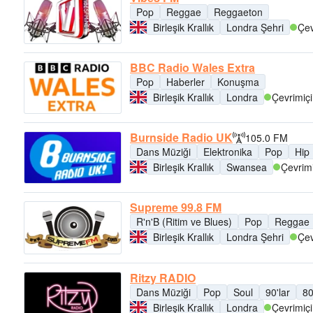
Pop
Reggae
Reggaeton
Birleşik Krallık
Londra Şehri
Çev
BBC Radio Wales Extra
Pop
Haberler
Konuşma
Birleşik Krallık
Londra
Çevrimiçi
Burnside Radio UK
105.0 FM
Dans Müziği
Elektronika
Pop
Hip
Birleşik Krallık
Swansea
Çevrimi
Supreme 99.8 FM
R'n'B (Ritim ve Blues)
Pop
Reggae
Birleşik Krallık
Londra Şehri
Çev
Ritzy RADIO
Dans Müziği
Pop
Soul
90'lar
80
Birleşik Krallık
Londra
Çevrimiçi