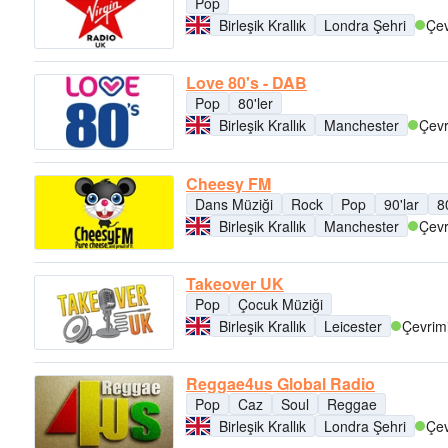
Pop
Birleşik Krallık
Londra Şehri
Çev
Love 80's - DAB
Pop
80'ler
Birleşik Krallık
Manchester
Çevr
Cheesy FM
Dans Müziği
Rock
Pop
90'lar
8
Birleşik Krallık
Manchester
Çevr
Takeover UK
Pop
Çocuk Müziği
Birleşik Krallık
Leicester
Çevrimi
Reggae4us Global Radio
Pop
Caz
Soul
Reggae
Birleşik Krallık
Londra Şehri
Çev