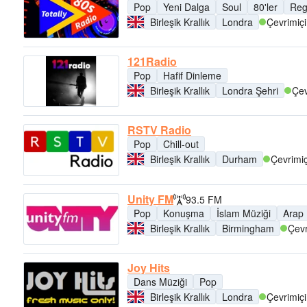
Pop
Yeni Dalga
Soul
80'ler
Reg
Birleşik Krallık
Londra
Çevrimiçi
121Radio
Pop
Hafif Dinleme
Birleşik Krallık
Londra Şehri
Çev
RSTV Radio
Pop
Chill-out
Birleşik Krallık
Durham
Çevrimiç
Unity FM
93.5 FM
Pop
Konuşma
İslam Müziği
Arap 
Birleşik Krallık
Birmingham
Çevr
Joy Hits
Dans Müziği
Pop
Birleşik Krallık
Londra
Çevrimiçi