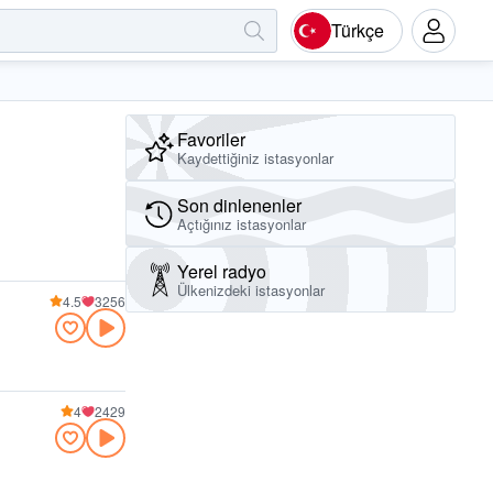
Türkçe
Favoriler
Kaydettiğiniz istasyonlar
Son dinlenenler
Açtığınız istasyonlar
Yerel radyo
Ülkenizdeki istasyonlar
4.5
3256
4
2429