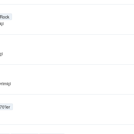
 Rock
çi
çi
rimiçi
70'ler