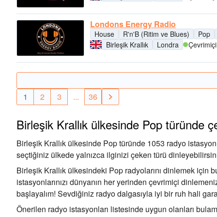
Londons Energy Radio
House
R'n'B (Ritim ve Blues)
Pop
Birleşik Krallık
Londra
Çevrimiçi
1
2
3
...
36
Birleşik Krallık ülkesinde Pop türünde ç
Birleşik Krallık ülkesinde Pop türünde 1053 radyo istasyonu
seçtiğiniz ülkede yalnızca ilginizi çeken türü dinleyebilir
Birleşik Krallık ülkesindeki Pop radyolarını dinlemek için
istasyonlarınızı dünyanın her yerinden çevrimiçi dinlemenize
başlayalım! Sevdiğiniz radyo dalgasıyla iyi bir ruh hali garan
Önerilen radyo istasyonları listesinde uygun olanları bulama