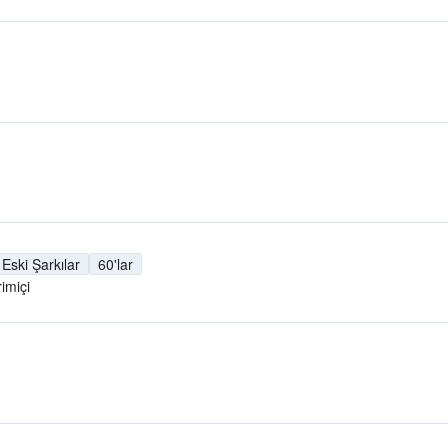
Eski Şarkılar
60'lar
imiçi