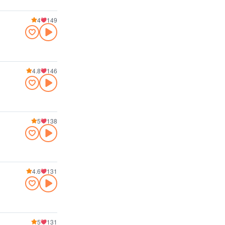
4
149
4.8
146
5
138
4.6
131
5
131