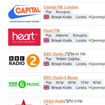
Capital FM, London
Pop
Konuşma
Birleşik Krallık
Londra
Çevrimiçi
Heart FM
Pop
Haberler
Konuşma
Birleşik Krallık
Londra
Çevrimiçi
BBC Radio 2
88-91 FM
Pop
Yetişkin Çağdaş
Birleşik Krallık
Londra
Çevrimiçi
BBC Radio 6 Music
Pop
90'lar
80'ler
70'ler
60'lar
Birleşik Krallık
Londra
Çevrimiçi
Virgin Radio
97.5 FM