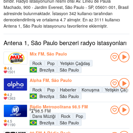
biridir
. Radyo istasyonunun resmi ofisi Av. Lineu de Paula
Machado, 900 - Jardim Everest, São Paulo - SP, 05601-001, Brasil
adresinde bulunmaktadır
. İstasyon 342 kullanıcı tarafından
derecelendirilmiş ve ortalama 4.7 almıştır. En az 3111 kullanıcı
Antena 1, São Paulo istasyonunu favorilerine eklemiştir.
Antena 1, São Paulo benzeri radyo istasyonları
Mix FM, São Paulo
Rock
Pop
Yetişkin Çağdaş
4.6
Brezilya
São Paulo
1501
Alpha FM, São Paulo
Rock
Pop
Haberler
Konuşma
Yetişkin Çağda
4.2
Brezilya
São Paulo
1363
Rádio Metropolitana 98.5 FM
98.5 FM
Dans Müziği
Rock
Pop
4.5
Brezilya
São Paulo
1190