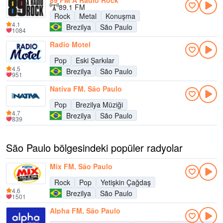
89 FM A Rádio Rock
89.1 FM
Rock
Metal
Konuşma
4.1
Brezilya
São Paulo
1084
Radio Motel
Pop
Eski Şarkılar
4.5
Brezilya
São Paulo
951
Nativa FM, São Paulo
Pop
Brezilya Müziği
4.7
Brezilya
São Paulo
839
São Paulo bölgesindeki popüler radyolar
Mix FM, São Paulo
Rock
Pop
Yetişkin Çağdaş
4.6
Brezilya
São Paulo
1501
Alpha FM, São Paulo