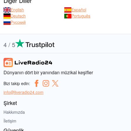
Diğer Diller
English
Español
Deutsch
Português
Русский
4 / 5
Dünyanın dört bir yanından müzikal keşifler
Bizi takip edin:
info@liveradio24.com
Şirket
Hakkımızda
İletişim
Güvenlik