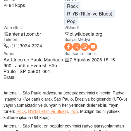
64 kbps
Rock
R'n'B (Ritim ve Blues)
Pop
Web sitesi:
Vikipedi:
antena1.com.br
pt.wikipedia.org
Telefon:
Sosyal Medya:
+(11)3034-2224
Adres:
Son kontrol tarihi:
Av. Lineu de Paula Machado,
7 Ağustos 2026 18:15
900 - Jardim Everest, São
Paulo - SP, 05601-001,
Brasil
Antena 1, São Paulo radyosunu ücretsiz çevrimiçi dinleyin. Radyo
istasyonu 7/24 canlı olarak
São Paulo, Brezilya bölgesinde
(UTC-3)
yayın yapmaktadır ve dünyanın her yerinden dinlenebilir.
Yayın
türleri:
Rock
,
R'n'B (Ritim ve Blues)
,
Pop
.
Müziğin tadını
yüksek
kalitede çıkarın
(64 kbps).
Antena 1, São Paulo, en popüler çevrimiçi radyo istasyonlarından