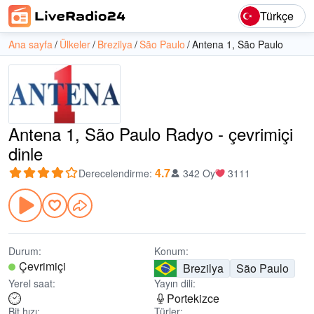
Türkçe
Ana sayfa
Ülkeler
Brezilya
São Paulo
Antena 1, São Paulo
Antena 1, São Paulo Radyo - çevrimiçi
dinle
4.7
Derecelendirme
:
342 Oy
3111
Durum:
Konum:
Çevrimiçi
Brezilya
São Paulo
Yerel saat:
Yayın dili:
Portekizce
Bit hızı:
Türler: