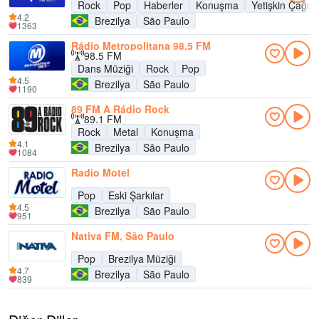
Rock
Pop
Haberler
Konuşma
Yetişkin Çağda
4.2
Brezilya
São Paulo
1363
Rádio Metropolitana 98.5 FM
98.5 FM
Dans Müziği
Rock
Pop
4.5
Brezilya
São Paulo
1190
89 FM A Rádio Rock
89.1 FM
Rock
Metal
Konuşma
4.1
Brezilya
São Paulo
1084
Radio Motel
Pop
Eski Şarkılar
4.5
Brezilya
São Paulo
951
Nativa FM, São Paulo
Pop
Brezilya Müziği
4.7
Brezilya
São Paulo
839