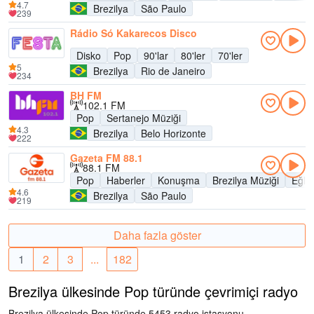
4.7
Brezilya
São Paulo
239
Rádio Só Kakarecos Disco
Disko
Pop
90'lar
80'ler
70'ler
5
Brezilya
Rio de Janeiro
234
BH FM
102.1 FM
Pop
Sertanejo Müziği
4.3
Brezilya
Belo Horizonte
222
Gazeta FM 88.1
88.1 FM
Pop
Haberler
Konuşma
Brezilya Müziği
Eğle
4.6
Brezilya
São Paulo
219
Daha fazla göster
1
2
3
...
182
Brezilya ülkesinde Pop türünde çevrimiçi radyo
Brezilya ülkesinde Pop türünde 5453 radyo istasyonu