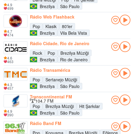
4.9
Brezilya
São Paulo
499
Rádio Web Flashback
Pop
Klasik
80'ler
4.7
Brezilya
Vila Bela Vista
474
Rádio Cidade, Rio de Janeiro
Rock
Pop
Brezilya Müziği
4.6
Brezilya
Rio de Janeiro
463
Rádio Transamérica
Pop
Sertanejo Müziği
4.3
Brezilya
São Paulo
457
Transcontinental FM
104.7 FM
Pop
Brezilya Müziği
Hit Şarkılar
4.9
Brezilya
São Paulo
390
Rádio Band FM
Pop
Konuşma
Brezilya Müziği
Eğlence