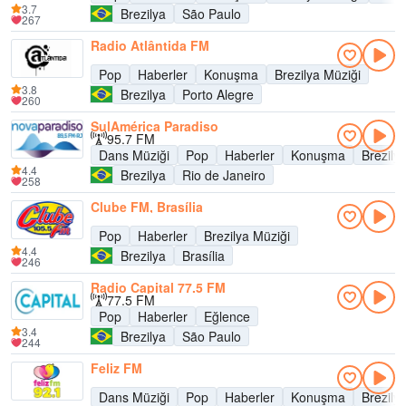
3.7
Brezilya
São Paulo
267
Radio Atlântida FM
Pop
Haberler
Konuşma
Brezilya Müziği
3.8
Brezilya
Porto Alegre
260
SulAmérica Paradiso
95.7 FM
Dans Müziği
Pop
Haberler
Konuşma
Brezily
4.4
Brezilya
Rio de Janeiro
258
Clube FM, Brasília
Pop
Haberler
Brezilya Müziği
4.4
Brezilya
Brasília
246
Radio Capital 77.5 FM
77.5 FM
Pop
Haberler
Eğlence
3.4
Brezilya
São Paulo
244
Feliz FM
Dans Müziği
Pop
Haberler
Konuşma
Brezily