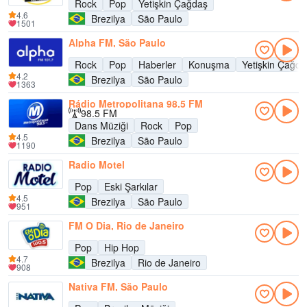
Rock
Pop
Yetişkin Çağdaş
4.6
Brezilya
São Paulo
1501
Alpha FM, São Paulo
Rock
Pop
Haberler
Konuşma
Yetişkin Çağda
4.2
Brezilya
São Paulo
1363
Rádio Metropolitana 98.5 FM
98.5 FM
Dans Müziği
Rock
Pop
4.5
Brezilya
São Paulo
1190
Radio Motel
Pop
Eski Şarkılar
4.5
Brezilya
São Paulo
951
FM O Dia, Rio de Janeiro
Pop
Hip Hop
4.7
Brezilya
Rio de Janeiro
908
Nativa FM, São Paulo