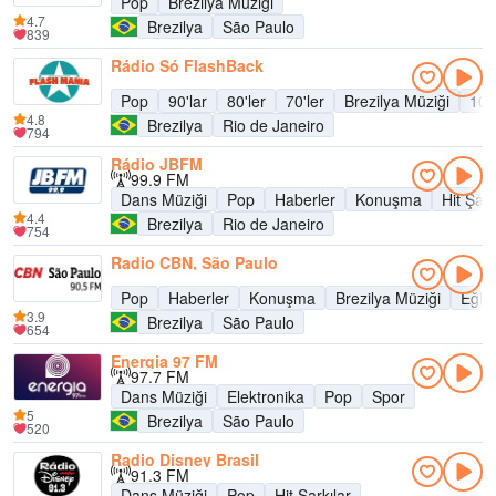
Pop
Brezilya Müziği
4.7
Brezilya
São Paulo
839
Rádio Só FlashBack
Pop
90'lar
80'ler
70'ler
Brezilya Müziği
10'l
4.8
Brezilya
Rio de Janeiro
794
Rádio JBFM
99.9 FM
Dans Müziği
Pop
Haberler
Konuşma
Hit Şark
4.4
Brezilya
Rio de Janeiro
754
Radio CBN, São Paulo
Pop
Haberler
Konuşma
Brezilya Müziği
Eğle
3.9
Brezilya
São Paulo
654
Energia 97 FM
97.7 FM
Dans Müziği
Elektronika
Pop
Spor
5
Brezilya
São Paulo
520
Radio Disney Brasil
91.3 FM
Dans Müziği
Pop
Hit Şarkılar