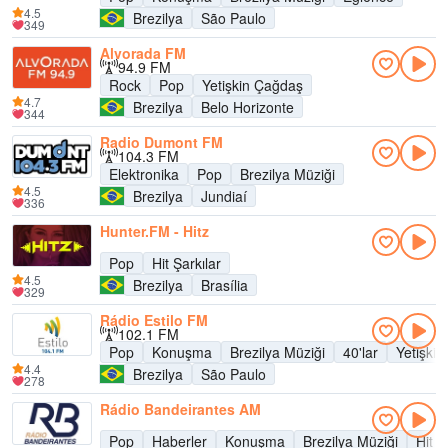
4.5
Brezilya
São Paulo
349
Alvorada FM
94.9 FM
Rock
Pop
Yetişkin Çağdaş
4.7
Brezilya
Belo Horizonte
344
Radio Dumont FM
104.3 FM
Elektronika
Pop
Brezilya Müziği
4.5
Brezilya
Jundiaí
336
Hunter.FM - Hitz
Pop
Hit Şarkılar
4.5
Brezilya
Brasília
329
Rádio Estilo FM
102.1 FM
Pop
Konuşma
Brezilya Müziği
40'lar
Yetişki
4.4
Brezilya
São Paulo
278
Rádio Bandeirantes AM
Pop
Haberler
Konuşma
Brezilya Müziği
Hit Ş