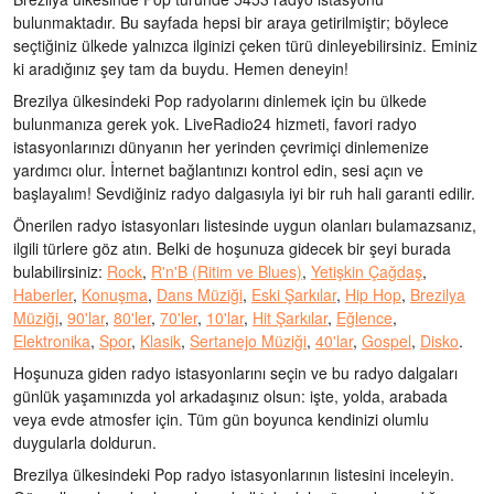
bulunmaktadır. Bu sayfada hepsi bir araya getirilmiştir; böylece
seçtiğiniz ülkede yalnızca ilginizi çeken türü dinleyebilirsiniz. Eminiz
ki aradığınız şey tam da buydu. Hemen deneyin!
Brezilya ülkesindeki Pop radyolarını dinlemek için bu ülkede
bulunmanıza gerek yok. LiveRadio24 hizmeti, favori radyo
istasyonlarınızı dünyanın her yerinden çevrimiçi dinlemenize
yardımcı olur. İnternet bağlantınızı kontrol edin, sesi açın ve
başlayalım! Sevdiğiniz radyo dalgasıyla iyi bir ruh hali garanti edilir.
Önerilen radyo istasyonları listesinde uygun olanları bulamazsanız,
ilgili türlere göz atın. Belki de hoşunuza gidecek bir şeyi burada
bulabilirsiniz:
Rock
,
R'n'B (Ritim ve Blues)
,
Yetişkin Çağdaş
,
Haberler
,
Konuşma
,
Dans Müziği
,
Eski Şarkılar
,
Hip Hop
,
Brezilya
Müziği
,
90'lar
,
80'ler
,
70'ler
,
10'lar
,
Hit Şarkılar
,
Eğlence
,
Elektronika
,
Spor
,
Klasik
,
Sertanejo Müziği
,
40'lar
,
Gospel
,
Disko
.
Hoşunuza giden radyo istasyonlarını seçin ve bu radyo dalgaları
günlük yaşamınızda yol arkadaşınız olsun: işte, yolda, arabada
veya evde atmosfer için. Tüm gün boyunca kendinizi olumlu
duygularla doldurun.
Brezilya ülkesindeki Pop radyo istasyonlarının listesini inceleyin.