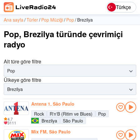
Türkçe
Ana sayfa
Türler
Pop Müziği
Pop
Brezilya
Pop, Brezilya türünde çevrimiçi
radyo
Alt türe göre filtre
Pop
Ülkeye göre filtre
Brezilya
Antena 1, São Paulo
Rock
R'n'B (Ritim ve Blues)
Pop
4.7
Brezilya
São Paulo
3111
Mix FM, São Paulo