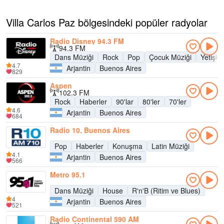
Villa Carlos Paz bölgesindeki popüler radyolar
Radio Disney 94.3 FM
94.3 FM
Dans Müziği
Rock
Pop
Çocuk Müziği
Yetişk
4.7
Arjantin
Buenos Aires
829
Aspen
102.3 FM
Rock
Haberler
90'lar
80'ler
70'ler
4.6
Arjantin
Buenos Aires
684
Radio 10, Buenos Aires
Pop
Haberler
Konuşma
Latin Müziği
4.1
Arjantin
Buenos Aires
566
Metro 95.1
Dans Müziği
House
R'n'B (Ritim ve Blues)
4
Arjantin
Buenos Aires
521
Radio Continental 590 AM