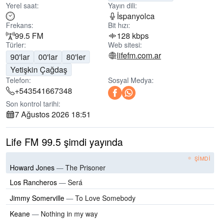
Yerel saat:
Yayın dili:
İspanyolca
Frekans:
Bit hızı:
99.5 FM
128 kbps
Türler:
Web sitesi:
lifefm.com.ar
90'lar
00'lar
80'ler
Yetişkin Çağdaş
Telefon:
Sosyal Medya:
+543541667348
Son kontrol tarihi:
7 Ağustos 2026 18:51
Life FM 99.5 şimdi yayında
ŞIMDI
Howard Jones
—
The Prisoner
Los Rancheros
—
Será
Jimmy Somerville
—
To Love Somebody
Keane
—
Nothing in my way