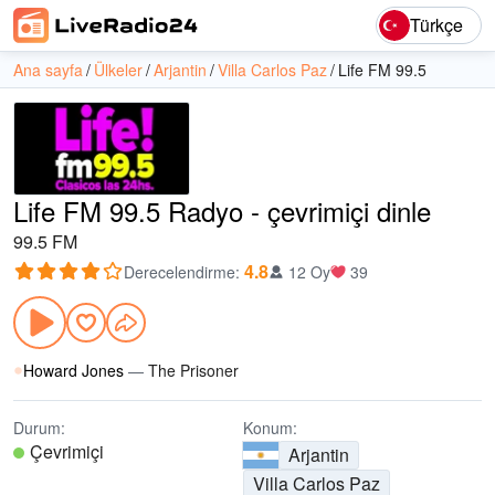
Türkçe
Ana sayfa
Ülkeler
Arjantin
Villa Carlos Paz
Life FM 99.5
Life FM 99.5 Radyo - çevrimiçi dinle
99.5 FM
4.8
Derecelendirme
:
12 Oy
39
Howard Jones
—
The Prisoner
Durum:
Konum:
Çevrimiçi
Arjantin
Villa Carlos Paz