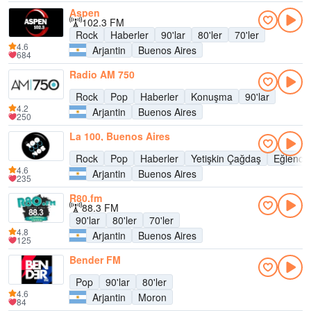
Aspen
102.3 FM
Rock
Haberler
90'lar
80'ler
70'ler
4.6
Arjantin
Buenos Aires
684
Radio AM 750
Rock
Pop
Haberler
Konuşma
90'lar
4.2
Arjantin
Buenos Aires
250
La 100, Buenos Aires
Rock
Pop
Haberler
Yetişkin Çağdaş
Eğlence
4.6
Arjantin
Buenos Aires
235
R80.fm
88.3 FM
90'lar
80'ler
70'ler
4.8
Arjantin
Buenos Aires
125
Bender FM
Pop
90'lar
80'ler
4.6
Arjantin
Moron
84