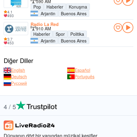
590 AM
Pop
Haberler
Konuşma
4.1
Arjantin
Buenos Aires
493
Radio La Red
910 AM
Haberler
Spor
Politika
3.7
Arjantin
Buenos Aires
453
Diğer Diller
English
Español
Deutsch
Português
Русский
4 / 5
Dünyanın dört bir yanından müzikal keşifler