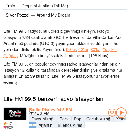
Train
—
Drops of Jupiter (Tell Me)
Silver Pozzoli
—
Around My Dream
Life FM 99.5 radyosunu ücretsiz çevrimiçi dinleyin. Radyo
istasyonu 7/24 canlı olarak
99.5 FM frekansında
Villa Carlos Paz,
Arjantin bölgesinde
(UTC-3)
yayın yapmaktadır ve dünyanın her
yerinden dinlenebilir.
Yayın türleri:
90'lar
,
00'lar
,
80'ler
,
Yetişkin
Çağdaş
.
Müziğin tadını
yüksek kalitede çıkarın
(128 kbps).
Life FM 99.5, en popüler çevrimiçi radyo istasyonlarından biridir
.
İstasyon 12 kullanıcı tarafından derecelendirilmiş ve ortalama 4.8
almıştır. En az 39 kullanıcı Life FM 99.5 istasyonunu favorilerine
eklemiştir.
Life FM 99.5 benzeri radyo istasyonları
Radio Disney 94.3 FM
94.3 FM
Dans Müziği
Rock
Pop
Çocuk Müziği
Yetişk
4.7
Arjantin
Buenos Aires
829