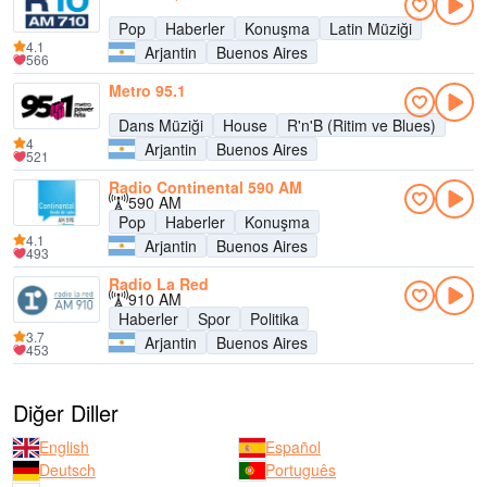
Pop
Haberler
Konuşma
Latin Müziği
4.1
Arjantin
Buenos Aires
566
Metro 95.1
Dans Müziği
House
R'n'B (Ritim ve Blues)
4
Arjantin
Buenos Aires
521
Radio Continental 590 AM
590 AM
Pop
Haberler
Konuşma
4.1
Arjantin
Buenos Aires
493
Radio La Red
910 AM
Haberler
Spor
Politika
3.7
Arjantin
Buenos Aires
453
Diğer Diller
English
Español
Deutsch
Português