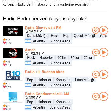
kullanıcı Radio Berlín istasyonunu favorilerine eklemiştir.
Radio Berlín benzeri radyo istasyonları
Radio Disney 94.3 FM
94.3 FM
Dans Müziği
Rock
Pop
Çocuk Müziği
Yetişk
4.7
Arjantin
Buenos Aires
829
Aspen
102.3 FM
Rock
Haberler
90'lar
80'ler
70'ler
4.6
Arjantin
Buenos Aires
684
Radio 10, Buenos Aires
Pop
Haberler
Konuşma
Latin Müziği
4.1
Arjantin
Buenos Aires
566
Radio Continental 590 AM
590 AM
Pop
Haberler
Konuşma
4.1
Arjantin
Buenos Aires
493