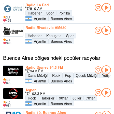
Radio La Red
910 AM
Haberler
Spor
Politika
3.7
Arjantin
Buenos Aires
453
Radio Rivadavia AM630
Haberler
Konuşma
Spor
4.4
Arjantin
Buenos Aires
398
Buenos Aires bölgesindeki popüler radyolar
Radio Disney 94.3 FM
94.3 FM
Dans Müziği
Rock
Pop
Çocuk Müziği
Yetişk
4.7
Arjantin
Buenos Aires
829
Aspen
102.3 FM
Rock
Haberler
90'lar
80'ler
70'ler
4.6
Arjantin
Buenos Aires
684
Radio 10, Buenos Aires