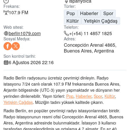
İspanyolca
Frekans:
Türler:
107.9 FM
Pop
Haberler
Spor
Kültür
Yetişkin Çağdaş
Web sitesi:
Telefon:
berlin1079.com
+(+54) 11 4857 1825
Sosyal Medya:
Adres:
Concepción Arenal 4865,
Buenos Aires, Argentina
Son kontrol tarihi:
6 Ağustos 2026 22:16
Radio Berlín radyosunu ücretsiz çevrimiçi dinleyin. Radyo
istasyonu 7/24 canlı olarak
107.9 FM frekansında
Buenos Aires,
Arjantin bölgesinde
(UTC-3)
yayın yapmaktadır ve dünyanın her
yerinden dinlenebilir.
Yayın türleri:
Pop
,
Haberler
,
Spor
,
Kültür
,
Yetişkin Çağdaş
.
Müziğin tadını
yüksek kalitede çıkarın
.
Radio Berlín, en popüler çevrimiçi radyo istasyonlarından biridir
.
Radyo istasyonunun resmi ofisi Concepción Arenal 4865, Buenos
Aires, Argentina adresinde bulunmaktadır
. İstasyon 3 kullanıcı
tarafından derecelendirilmiş ve ortalama 4.7 almıştır. En az 40