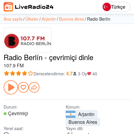
Türkçe
Ana sayfa
Ülkeler
Arjantin
Buenos Aires
Radio Berlín
Radio Berlín - çevrimiçi dinle
107.9 FM
4.7
Derecelendirme
:
3 Oy
40
Durum:
Konum:
Çevrimiçi
Arjantin
Buenos Aires
Yerel saat:
Yayın dili: