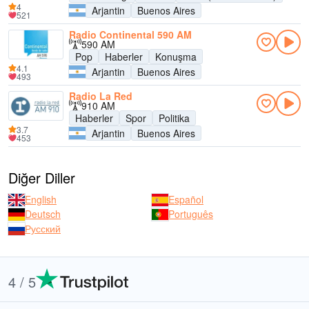
4
Arjantin
Buenos Aires
521
Radio Continental 590 AM
590 AM
Pop
Haberler
Konuşma
4.1
Arjantin
Buenos Aires
493
Radio La Red
910 AM
Haberler
Spor
Politika
3.7
Arjantin
Buenos Aires
453
Diğer Diller
English
Español
Deutsch
Português
Русский
4 / 5