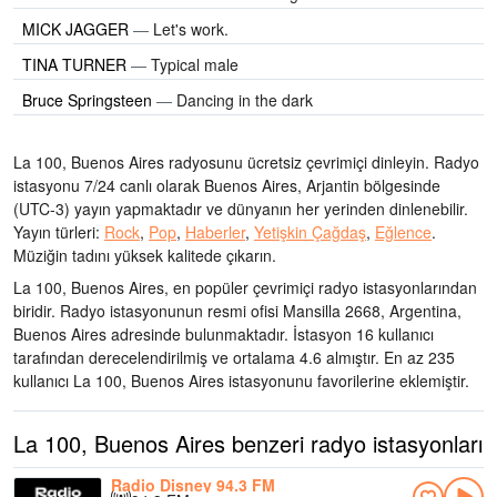
MICK JAGGER
—
Let's work.
TINA TURNER
—
Typical male
Bruce Springsteen
—
Dancing in the dark
La 100, Buenos Aires radyosunu ücretsiz çevrimiçi dinleyin. Radyo
istasyonu 7/24 canlı olarak
Buenos Aires, Arjantin bölgesinde
(UTC-3)
yayın yapmaktadır ve dünyanın her yerinden dinlenebilir.
Yayın türleri:
Rock
,
Pop
,
Haberler
,
Yetişkin Çağdaş
,
Eğlence
.
Müziğin tadını
yüksek kalitede çıkarın
.
La 100, Buenos Aires, en popüler çevrimiçi radyo istasyonlarından
biridir
. Radyo istasyonunun resmi ofisi Mansilla 2668, Argentina,
Buenos Aires adresinde bulunmaktadır
. İstasyon 16 kullanıcı
tarafından derecelendirilmiş ve ortalama 4.6 almıştır. En az 235
kullanıcı La 100, Buenos Aires istasyonunu favorilerine eklemiştir.
La 100, Buenos Aires benzeri radyo istasyonları
Radio Disney 94.3 FM