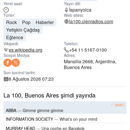
Yerel saat:
Yayın dili:
İspanyolca
Türler:
Web sitesi:
la100.cienradios.com
Rock
Pop
Haberler
Yetişkin Çağdaş
Eğlence
Vikipedi:
Telefon:
es.wikipedia.org
+54 11 5167-0100
Sosyal Medya:
Adres:
Mansilla 2668, Argentina,
Buenos Aires
Son kontrol tarihi:
8 Ağustos 2026 07:23
La 100, Buenos Aires şimdi yayında
ŞIMDI
ABBA
—
Gimme gimme gimme
INFORMATION SOCIETY
—
What's on your mind
MURRAY HEAD
—
Una noche en Bangkok