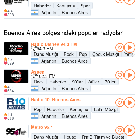
Haberler
Konuşma
Spor
4.4
Arjantin
Buenos Aires
398
Buenos Aires bölgesindeki popüler radyolar
Radio Disney 94.3 FM
94.3 FM
Dans Müziği
Rock
Pop
Çocuk Müziği
Yetişk
4.7
Arjantin
Buenos Aires
829
Aspen
102.3 FM
Rock
Haberler
90'lar
80'ler
70'ler
4.6
Arjantin
Buenos Aires
684
Radio 10, Buenos Aires
Pop
Haberler
Konuşma
Latin Müziği
4.1
Arjantin
Buenos Aires
566
Metro 95.1
Dans Müziği
House
R'n'B (Ritim ve Blues)