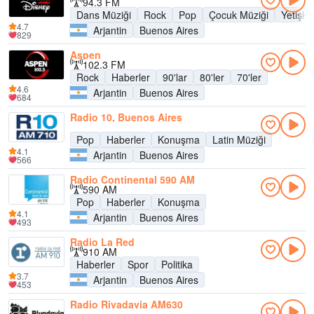
94.3 FM
Dans Müziği
Rock
Pop
Çocuk Müziği
Yetişk
4.7
Arjantin
Buenos Aires
829
Aspen
102.3 FM
Rock
Haberler
90'lar
80'ler
70'ler
4.6
Arjantin
Buenos Aires
684
Radio 10, Buenos Aires
Pop
Haberler
Konuşma
Latin Müziği
4.1
Arjantin
Buenos Aires
566
Radio Continental 590 AM
590 AM
Pop
Haberler
Konuşma
4.1
Arjantin
Buenos Aires
493
Radio La Red
910 AM
Haberler
Spor
Politika
3.7
Arjantin
Buenos Aires
453
Radio Rivadavia AM630