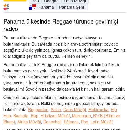
Pop
Reggae
Latin Müziği
5
Panama
Panama Şehri
2
Panama ülkesinde Reggae türünde çevrimiçi
radyo
Panama ülkesinde Reggae türünde 7 radyo istasyonu
bulunmaktadır. Bu sayfada hepsi bir araya getirilmiştir; böylece
seçtiğiniz ülkede yalnızca ilginizi çeken türü dinleyebilirsiniz. Eminiz
ki aradığınız şey tam da buydu. Hemen deneyin!
Panama ülkesindeki Reggae radyolarını dinlemek için bu ülkede
bulunmanıza gerek yok. LiveRadio24 hizmeti, favori radyo
istasyonlarınızı dünyanın her yerinden çevrimiçi dinlemenize
yardımcı olur. İnternet bağlantınızı kontrol edin, sesi açın ve
başlayalım! Sevdiğiniz radyo dalgasıyla iyi bir ruh hali garanti edilir.
Önerilen radyo istasyonları listesinde uygun olanları bulamazsanız,
ilgili türlere göz atın. Belki de hoşunuza gidecek bir şeyi burada
bulabilirsiniz:
Reggaeton
,
Salsa
,
Dans Müziği
,
Elektronika
,
Hip
Hop
,
Bachata
,
Rap
,
Hristiyan Müziği
,
Merengue
,
R'n'B (Ritim ve
Blues)
,
Afrika Müziği
,
Dancehall
,
Eğlence
,
Pop
,
Latin Müziği
.