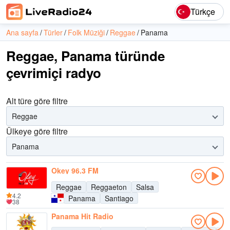
Türkçe
Ana sayfa
Türler
Folk Müziği
Reggae
Panama
Reggae, Panama türünde
çevrimiçi radyo
Alt türe göre filtre
Reggae
Ülkeye göre filtre
Panama
Okey 96.3 FM
Reggae
Reggaeton
Salsa
4.2
Panama
Santiago
38
Panama Hit Radio