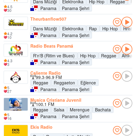
Dans Müziği
Elektronika
Hip Hop
Reggae
Re
4.5
Panama
Panama Şehri
30
Theurbanflow507
Dans Müziği
Elektronika
Rap
Hip Hop
Hristi
4.2
Panama
Panama Şehri
10
Radio Beats Panamá
R'n'B (Ritim ve Blues)
Hip Hop
Reggae
Afrika 
4.3
Panama
Panama Şehri
3
Caliente Radio
99.3-96.9 FM
Reggae
Reggaeton
Eğlence
5
Panama
Panama Şehri
27
Musica Cristiana Juvenil
100.1 FM
Reggae
Salsa
Merengue
Bachata
5
Panama
Panama Şehri
16
Ekis Radio