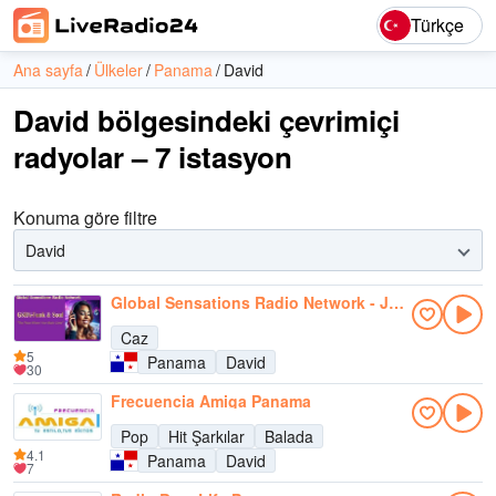
Türkçe
Ana sayfa
Ülkeler
Panama
David
David bölgesindeki çevrimiçi
radyolar – 7 istasyon
Konuma göre filtre
David
Global Sensations Radio Network - Jazz
Caz
5
Panama
David
30
Frecuencia Amiga Panama
Pop
Hit Şarkılar
Balada
4.1
Panama
David
7