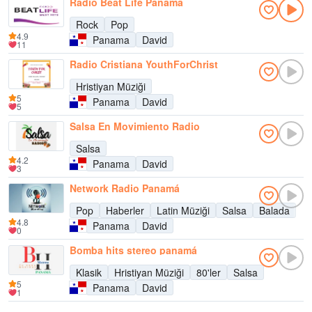
Radio Beat Life Panama
Rock
Pop
4.9
Panama
David
11
Radio Cristiana YouthForChrist
Hristiyan Müziği
5
Panama
David
5
Salsa En Movimiento Radio
Salsa
4.2
Panama
David
3
Network Radio Panamá
Pop
Haberler
Latin Müziği
Salsa
Balada
4.8
Panama
David
0
Bomba hits stereo panamá
Klasik
Hristiyan Müziği
80'ler
Salsa
5
Panama
David
1