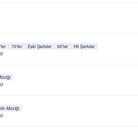
'ler
70'ler
Eski Şarkılar
60'lar
Hit Şarkılar
çi
Müziği
çi
tin Müziği
çi