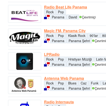
Radio Beat Life Panama
Rock
Pop
Panama
David
Çevrimiçi
Magic FM, Panama City
Rock
Pop
Klasik Rock
90'lar
80
Panama
Panama Şehri
Çevrimi
LPRadio
Rock
Pop
Hristiyan Müziği
Latin 
Panama
Panama Şehri
Çevrimi
Antenna Web Panama
Rock
Pop
Blues
Caz
Funk
La
Panama
Panama Şehri
Çevrimi
Radio Internauta