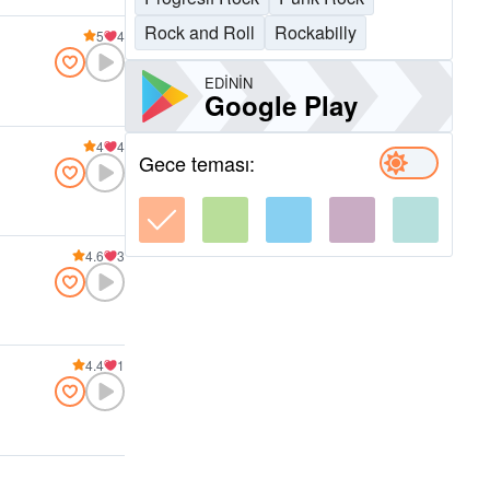
Rock and Roll
Rockabilly
5
4
EDININ
Google Play
4
4
Gece teması:
4.6
3
4.4
1