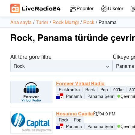
Popüler
Ülkeler
Ana sayfa
Türler
Rock Müziği
Rock
Panama
Rock, Panama türünde çevrim
Alt türe göre filtre
Ülkeye gö
Rock
Panama
Forever Virtual Radio
Elektronika
Rock
Pop
90'lar
80'
Panama
Panama Şehri
Çevrimi
Hosanna Capital
94.9 FM
Rock
Pop
Panama
Panama Şehri
Çevrimi