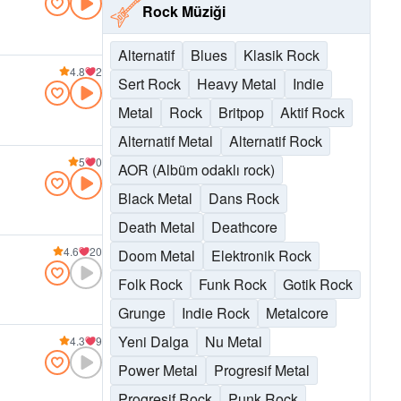
Rock Müziği
Alternatif
Blues
Klasik Rock
4.8
2
Sert Rock
Heavy Metal
Indie
Metal
Rock
Britpop
Aktif Rock
Alternatif Metal
Alternatif Rock
5
0
AOR (Albüm odaklı rock)
Black Metal
Dans Rock
Death Metal
Deathcore
4.6
20
Doom Metal
Elektronik Rock
Folk Rock
Funk Rock
Gotik Rock
Grunge
Indie Rock
Metalcore
Yeni Dalga
Nu Metal
4.3
9
Power Metal
Progresif Metal
Progresif Rock
Punk Rock