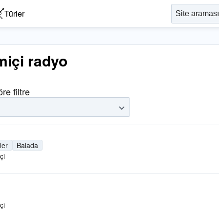
Türler
içi radyo
re filtre
ler
Balada
çi
çi