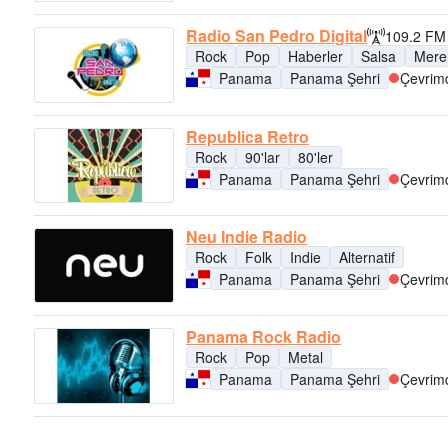
Radio San Pedro Digital
109.2 FM
Rock
Pop
Haberler
Salsa
Mere
Panama
Panama Şehri
Çevrimd
Republica Retro
Rock
90'lar
80'ler
Panama
Panama Şehri
Çevrimd
Neu Indie Radio
Rock
Folk
Indie
Alternatif
Panama
Panama Şehri
Çevrimd
Panama Rock Radio
Rock
Pop
Metal
Panama
Panama Şehri
Çevrimd