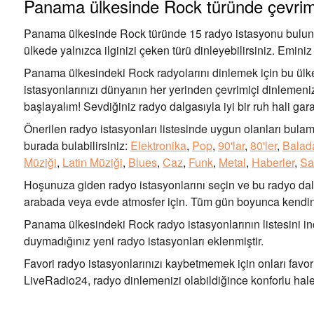
Panama ülkesinde Rock türünde çevrim
Panama ülkesinde Rock türünde 15 radyo istasyonu bulunmak
ülkede yalnızca ilginizi çeken türü dinleyebilirsiniz. Emin
Panama ülkesindeki Rock radyolarını dinlemek için bu ülk
istasyonlarınızı dünyanın her yerinden çevrimiçi dinlemenize
başlayalım! Sevdiğiniz radyo dalgasıyla iyi bir ruh hali garan
Önerilen radyo istasyonları listesinde uygun olanları bulama
burada bulabilirsiniz:
Elektronika
,
Pop
,
90'lar
,
80'ler
,
Balad
Müziği
,
Latin Müziği
,
Blues
,
Caz
,
Funk
,
Metal
,
Haberler
,
Sa
Hoşunuza giden radyo istasyonlarını seçin ve bu radyo dalg
arabada veya evde atmosfer için. Tüm gün boyunca kendini
Panama ülkesindeki Rock radyo istasyonlarının listesini in
duymadığınız yeni radyo istasyonları eklenmiştir.
Favori radyo istasyonlarınızı kaybetmemek için onları favori
LiveRadio24, radyo dinlemenizi olabildiğince konforlu hale