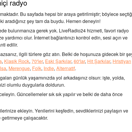
içi radyo
tadır. Bu sayfada hepsi bir araya getirilmiştir; böylece seçtiğ
iz ki aradığınız şey tam da buydu. Hemen deneyin!
ede bulunmanıza gerek yok. LiveRadio24 hizmeti, favori radyo
 yardımcı olur. İnternet bağlantınızı kontrol edin, sesi açın ve
ti edilir.
zsanız, ilgili türlere göz atın. Belki de hoşunuza gidecek bir şe
a
,
Klasik Rock
,
70'ler
,
Eski Şarkılar
,
60'lar
,
Hit Şarkılar
,
Hristiyan
lsa
,
Merengue
,
Folk
,
Indie
,
Alternatif
.
aları günlük yaşamınızda yol arkadaşınız olsun: işte, yolda,
zi olumlu duygularla doldurun.
celeyin. Güncellemeler sık sık yapılır ve belki de daha önce
lerinize ekleyin. Yenilerini keşfedin, sevdiklerinizi paylaşın ve
 getirmeye çalışacaktır.