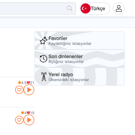
Türkçe
Favoriler
Kaydettiğiniz istasyonlar
Son dinlenenler
Açtığınız istasyonlar
Yerel radyo
Ülkenizdeki istasyonlar
4.5
21
4
19