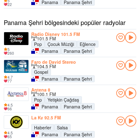
5
Panama
Panama Şehri
22
Panama Şehri bölgesindeki popüler radyolar
Radio Disney 101.5 FM
101.5 FM
Pop
Çocuk Müziği
Eğlence
5
Panama
Panama Şehri
260
Faro de David Stereo
104.5 FM
Gospel
4.7
Panama
Panama Şehri
77
Antena 8
100.1 FM
Pop
Yetişkin Çağdaş
4.5
Panama
Panama Şehri
66
La Ky 92.5 FM
Haberler
Salsa
4.5
Panama
Panama Şehri
65