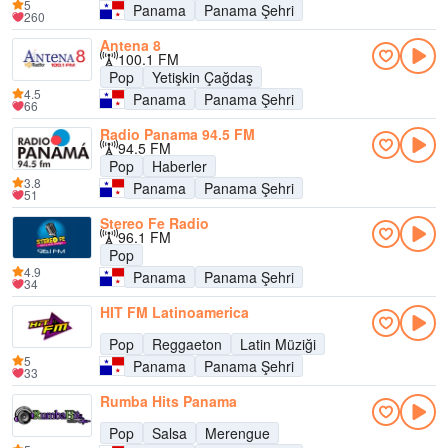
5
Panama
Panama Şehri
260
Antena 8
100.1 FM
Pop
Yetişkin Çağdaş
4.5
Panama
Panama Şehri
66
Radio Panama 94.5 FM
94.5 FM
Pop
Haberler
3.8
Panama
Panama Şehri
51
Stereo Fe Radio
96.1 FM
Pop
4.9
Panama
Panama Şehri
34
HIT FM Latinoamerica
Pop
Reggaeton
Latin Müziği
5
Panama
Panama Şehri
33
Rumba Hits Panama
Pop
Salsa
Merengue