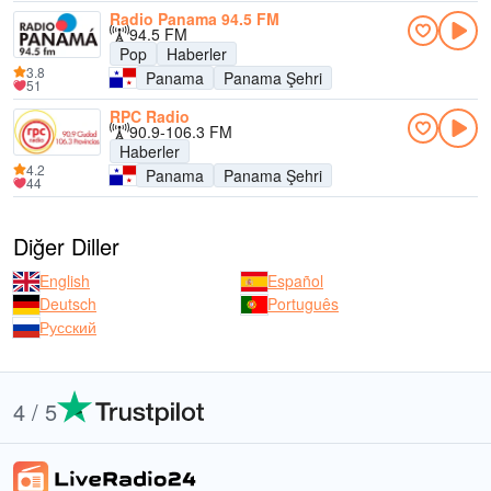
Radio Panama 94.5 FM
94.5 FM
Pop
Haberler
3.8
Panama
Panama Şehri
51
RPC Radio
90.9-106.3 FM
Haberler
4.2
Panama
Panama Şehri
44
Diğer Diller
English
Español
Deutsch
Português
Русский
4 / 5