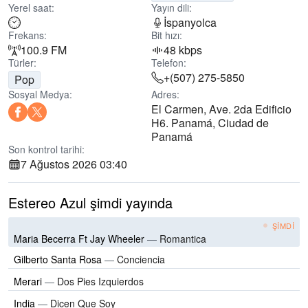
Yerel saat:
Yayın dili:
İspanyolca
Frekans:
Bit hızı:
100.9 FM
48 kbps
Türler:
Telefon:
+(507) 275-5850
Pop
Sosyal Medya:
Adres:
El Carmen, Ave. 2da Edificio
H6. Panamá, Ciudad de
Panamá
Son kontrol tarihi:
7 Ağustos 2026 03:40
Estereo Azul şimdi yayında
ŞIMDI
Maria Becerra Ft Jay Wheeler
—
Romantica
Gilberto Santa Rosa
—
Conciencia
Merari
—
Dos Pies Izquierdos
India
—
Dicen Que Soy