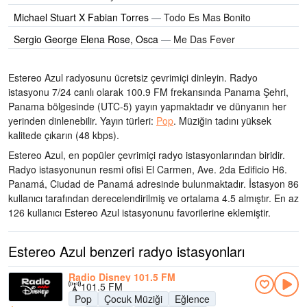
Michael Stuart X Fabian Torres
—
Todo Es Mas Bonito
Sergio George Elena Rose, Osca
—
Me Das Fever
Estereo Azul radyosunu ücretsiz çevrimiçi dinleyin. Radyo
istasyonu 7/24 canlı olarak
100.9 FM frekansında
Panama Şehri,
Panama bölgesinde
(UTC-5)
yayın yapmaktadır ve dünyanın her
yerinden dinlenebilir.
Yayın türleri:
Pop
.
Müziğin tadını
yüksek
kalitede çıkarın
(48 kbps).
Estereo Azul, en popüler çevrimiçi radyo istasyonlarından biridir
.
Radyo istasyonunun resmi ofisi El Carmen, Ave. 2da Edificio H6.
Panamá, Ciudad de Panamá adresinde bulunmaktadır
. İstasyon 86
kullanıcı tarafından derecelendirilmiş ve ortalama 4.5 almıştır. En az
126 kullanıcı Estereo Azul istasyonunu favorilerine eklemiştir.
Estereo Azul benzeri radyo istasyonları
Radio Disney 101.5 FM
101.5 FM
Pop
Çocuk Müziği
Eğlence