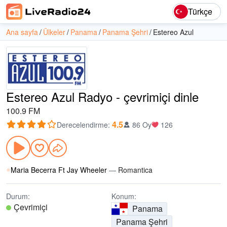
Türkçe
Ana sayfa
Ülkeler
Panama
Panama Şehri
Estereo Azul
Estereo Azul Radyo - çevrimiçi dinle
100.9 FM
4.5
Derecelendirme
:
86 Oy
126
Maria Becerra Ft Jay Wheeler
—
Romantica
Durum:
Konum:
Çevrimiçi
Panama
Panama Şehri