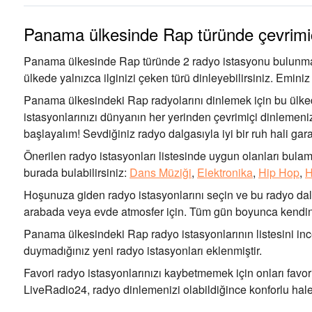
Panama ülkesinde Rap türünde çevrimi
Panama ülkesinde Rap türünde 2 radyo istasyonu bulunmakta
ülkede yalnızca ilginizi çeken türü dinleyebilirsiniz. Emin
Panama ülkesindeki Rap radyolarını dinlemek için bu ülke
istasyonlarınızı dünyanın her yerinden çevrimiçi dinlemenize
başlayalım! Sevdiğiniz radyo dalgasıyla iyi bir ruh hali garan
Önerilen radyo istasyonları listesinde uygun olanları bulama
burada bulabilirsiniz:
Dans Müziği
,
Elektronika
,
Hip Hop
,
H
Hoşunuza giden radyo istasyonlarını seçin ve bu radyo dalg
arabada veya evde atmosfer için. Tüm gün boyunca kendini
Panama ülkesindeki Rap radyo istasyonlarının listesini inc
duymadığınız yeni radyo istasyonları eklenmiştir.
Favori radyo istasyonlarınızı kaybetmemek için onları favori
LiveRadio24, radyo dinlemenizi olabildiğince konforlu hale