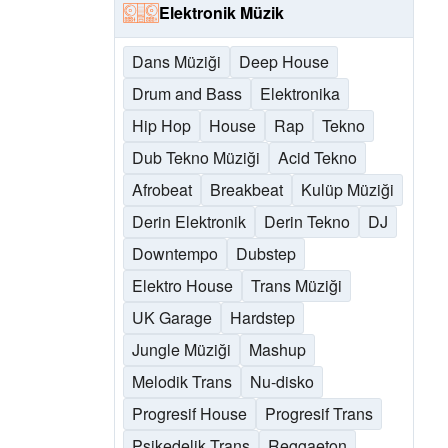
Elektronik Müzik
Dans Müziği
Deep House
Drum and Bass
Elektronika
Hip Hop
House
Rap
Tekno
Dub Tekno Müziği
Acid Tekno
Afrobeat
Breakbeat
Kulüp Müziği
Derin Elektronik
Derin Tekno
DJ
Downtempo
Dubstep
Elektro House
Trans Müziği
UK Garage
Hardstep
Jungle Müziği
Mashup
Melodik Trans
Nu-disko
Progresif House
Progresif Trans
Psikedelik Trans
Reggaeton