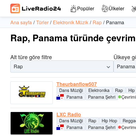
Popüler
Ülkeler
Ana sayfa
Türler
Elektronik Müzik
Rap
Panama
Rap, Panama türünde çevrimi
Alt türe göre filtre
Ülkeye gö
Rap
Panama
Theurbanflow507
Dans Müziği
Elektronika
Rap
Hip
Panama
Panama Şehri
Çevrimi
LXC Radio
Dans Müziği
Rap
Hip Hop
Regga
Panama
Panama Şehri
Çevrimd