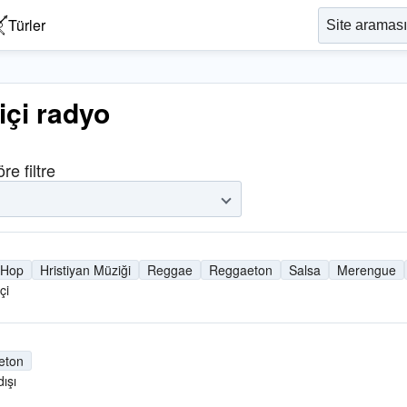
Türler
çi radyo
re filtre
 Hop
Hristiyan Müziği
Reggae
Reggaeton
Salsa
Merengue
çi
eton
ışı