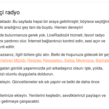
çi radyo
dır. Bu sayfada hepsi bir araya getirilmiştir; böylece seçtiğin
iz ki aradığınız şey tam da buydu. Hemen deneyin!
de bulunmanıza gerek yok. LiveRadio24 hizmeti, favori radyo
 yardımcı olur. İnternet bağlantınızı kontrol edin, sesi açın ve
ti edilir.
zsanız, ilgili türlere göz atın. Belki de hoşunuza gidecek bir şe
ristiyan Müziği
,
Reggae
,
Reggaeton
,
Salsa
,
Merengue
,
Bachat
aları günlük yaşamınızda yol arkadaşınız olsun: işte, yolda,
zi olumlu duygularla doldurun.
eleyin. Güncellemeler sık sık yapılır ve belki de daha önce
lerinize ekleyin. Yenilerini keşfedin, sevdiklerinizi paylaşın ve
 getirmeye çalışacaktır.