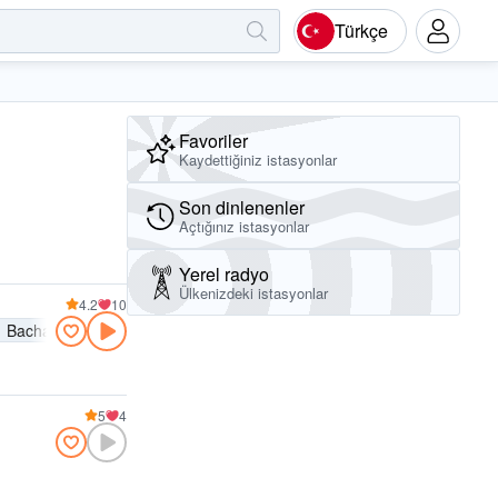
Türkçe
Favoriler
Kaydettiğiniz istasyonlar
Son dinlenenler
Açtığınız istasyonlar
Yerel radyo
Ülkenizdeki istasyonlar
4.2
10
Bachata
5
4