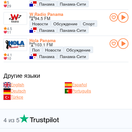
5
Панама
Панама-Сити
29
W Radio Panama
94.5 FM
Новости
Обсуждение
Спорт
4.5
Панама
Панама-Сити
11
Hola Panama
103.1 FM
Поп
Новости
Обсуждение
4.1
Панама
Панама-Сити
10
Другие языки
English
Español
Deutsch
Português
Türkçe
4 из 5