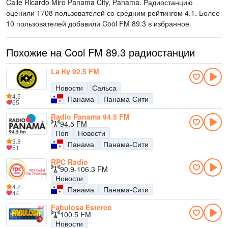
Calle Ricardo Miro Panama City, Panama
. Радиостанцию
оценили 1708 пользователей со средним рейтингом 4.1. Более
10 пользователей добавили Cool FM 89.3 в избранное.
Похожие на Cool FM 89.3 радиостанции
La Ky 92.5 FM
Новости
Сальса
4.5
Панама
Панама-Сити
65
Radio Panama 94.5 FM
94.5 FM
Поп
Новости
3.8
Панама
Панама-Сити
51
RPC Radio
90.9-106.3 FM
Новости
4.2
Панама
Панама-Сити
44
Fabulosa Estereo
100.5 FM
Новости