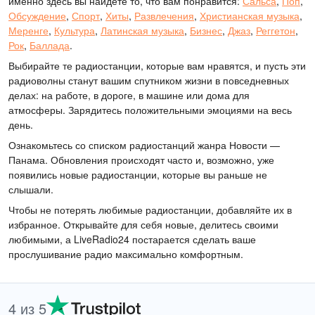
именно здесь вы найдете то, что вам понравится:
Сальса
,
Поп
,
Обсуждение
,
Спорт
,
Хиты
,
Развлечения
,
Христианская музыка
,
Меренге
,
Культура
,
Латинская музыка
,
Бизнес
,
Джаз
,
Реггетон
,
Рок
,
Баллада
.
Выбирайте те радиостанции, которые вам нравятся, и пусть эти
радиоволны станут вашим спутником жизни в повседневных
делах: на работе, в дороге, в машине или дома для
атмосферы. Зарядитесь положительными эмоциями на весь
день.
Ознакомьтесь со списком радиостанций жанра Новости —
Панама. Обновления происходят часто и, возможно, уже
появились новые радиостанции, которые вы раньше не
слышали.
Чтобы не потерять любимые радиостанции, добавляйте их в
избранное. Открывайте для себя новые, делитесь своими
любимыми, а LiveRadio24 постарается сделать ваше
прослушивание радио максимально комфортным.
4 из 5