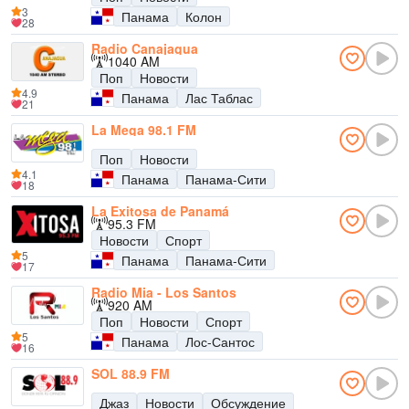
3
Панама
Колон
28
Radio Canajagua
1040 AM
Поп
Новости
4.9
Панама
Лас Таблас
21
La Mega 98.1 FM
Поп
Новости
4.1
Панама
Панама-Сити
18
La Exitosa de Panamá
95.3 FM
Новости
Спорт
5
Панама
Панама-Сити
17
Radio Mia - Los Santos
920 AM
Поп
Новости
Спорт
5
Панама
Лос-Сантос
16
SOL 88.9 FM
Джаз
Новости
Обсуждение