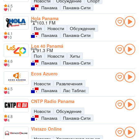
Новости
Обсуждение
Спорт
4.5
Панама
Панама-Сити
11
Hola Panama
103.1 FM
Поп
Новости
Обсуждение
4.1
Панама
Панама-Сити
10
Los 40 Panamá
91.3 FM
Поп
Новости
Хиты
4.6
Панама
Панама-Сити
6
Ecos Azuero
Новости
Развлечения
4.5
Панама
Лас Таблас
4
CNTP Radio Panama
Новости
Обсуждение
4.8
Панама
Панама-Сити
4
Vistazo Online
Новости
Христианская музыка