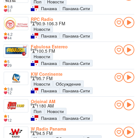
Поп
Новости
3.8
Панама
Панама-Сити
51
RPC Radio
90.9-106.3 FM
Новости
4.2
Панама
Панама-Сити
44
Fabulosa Estereo
100.5 FM
Новости
5
Панама
Панама-Сити
29
KW Continente
95.7 FM
Новости
Обсуждение
3.8
Панама
Панама-Сити
12
Original AM
1180 AM
Поп
Новости
1
Панама
Панама-Сити
12
W Radio Panama
94.5 FM