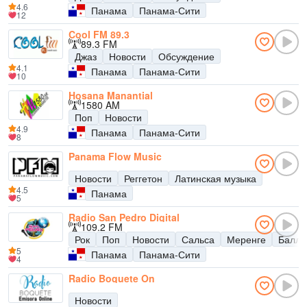
4.6
Панама
Панама-Сити
12
Cool FM 89.3
89.3 FM
Джаз
Новости
Обсуждение
4.1
Панама
Панама-Сити
10
Hosana Manantial
1580 AM
Поп
Новости
4.9
Панама
Панама-Сити
8
Panama Flow Music
Новости
Реггетон
Латинская музыка
4.5
Панама
5
Radio San Pedro Digital
109.2 FM
Рок
Поп
Новости
Сальса
Меренге
Балла
5
Панама
Панама-Сити
4
Radio Boquete On
Новости