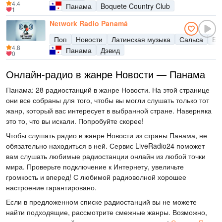
4.4
Панама
Boquete Country Club
1
Network Radio Panamá
Поп
Новости
Латинская музыка
Сальса
Ба
4.8
Панама
Дэвид
0
Онлайн-радио в жанре Новости — Панама
Панама: 28 радиостанций в жанре Новости. На этой странице
они все собраны для того, чтобы вы могли слушать только тот
жанр, который вас интересует в выбранной стране. Наверняка
это то, что вы искали. Попробуйте скорее!
Чтобы слушать радио в жанре Новости из страны Панама, не
обязательно находиться в ней. Сервис LiveRadio24 поможет
вам слушать любимые радиостанции онлайн из любой точки
мира. Проверьте подключение к Интернету, увеличьте
громкость и вперед! С любимой радиоволной хорошее
настроение гарантировано.
Если в предложенном списке радиостанций вы не можете
найти подходящие, рассмотрите смежные жанры. Возможно,