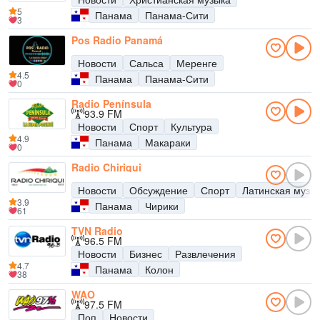
5
Панама
Панама-Сити
3
Pos Radio Panamá
Новости
Сальса
Меренге
4.5
Панама
Панама-Сити
0
Radio Península
93.9 FM
Новости
Спорт
Культура
4.9
Панама
Макараки
0
Radio Chiriqui
Новости
Обсуждение
Спорт
Латинская музы
3.9
Панама
Чирики
61
TVN Radio
96.5 FM
Новости
Бизнес
Развлечения
4.7
Панама
Колон
38
WAO
97.5 FM
Поп
Новости