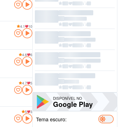
4.1
10
4.6
6
4.7
5
DISPONÍVEL NO
Google Play
5
3
Tema escuro: