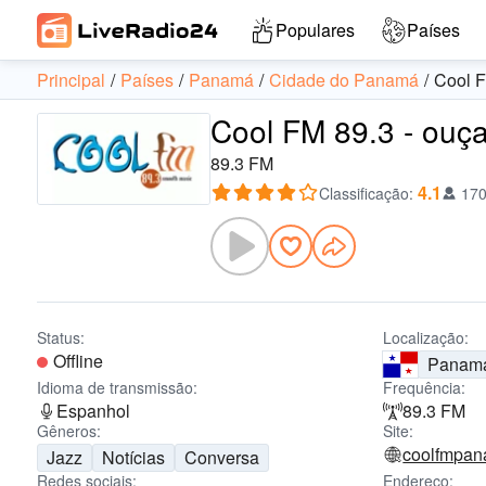
Populares
Países
Principal
Países
Panamá
Cidade do Panamá
Cool F
Cool FM 89.3 - ouça
89.3 FM
4.1
Classificação
:
170
Status:
Localização:
Offline
Panam
Idioma de transmissão:
Frequência:
Espanhol
89.3 FM
Gêneros:
Site:
coolfmpa
Jazz
Notícias
Conversa
Redes sociais:
Endereço: