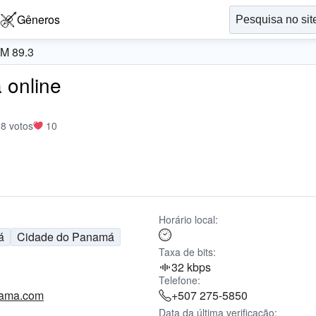
Gêneros
M 89.3
 online
8 votos
10
Horário local:
á
Cidade do Panamá
Taxa de bits:
32 kbps
Telefone:
nama.com
+507 275-5850
Data da última verificação: