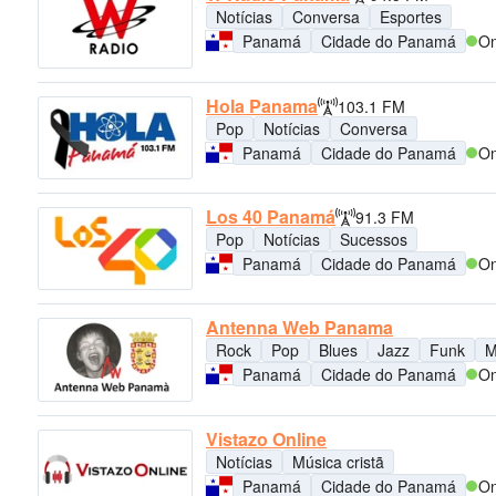
Notícias
Conversa
Esportes
Panamá
Cidade do Panamá
On
Hola Panama
103.1 FM
Pop
Notícias
Conversa
Panamá
Cidade do Panamá
On
Los 40 Panamá
91.3 FM
Pop
Notícias
Sucessos
Panamá
Cidade do Panamá
On
Antenna Web Panama
Rock
Pop
Blues
Jazz
Funk
M
Panamá
Cidade do Panamá
On
Vistazo Online
Notícias
Música cristã
Panamá
Cidade do Panamá
On