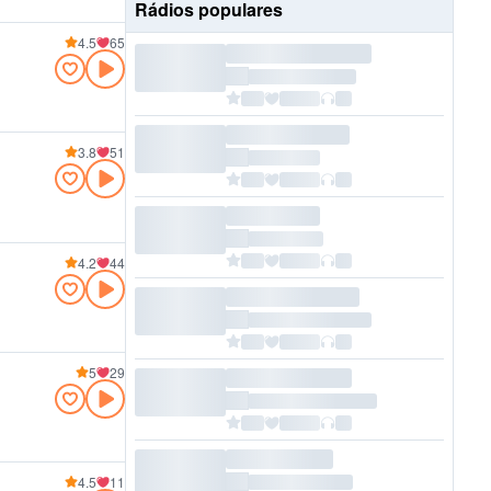
Rádios populares
4.5
65
3.8
51
4.2
44
5
29
4.5
11