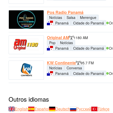
Pos Radio Panamá
Notícias
Salsa
Merengue
Panamá
Cidade do Panamá
On
Original AM
1180 AM
Pop
Notícias
Panamá
Cidade do Panamá
On
KW Continente
95.7 FM
Notícias
Conversa
Panamá
Cidade do Panamá
On
Outros idiomas
English
Español
Deutsch
Русский
Türkçe