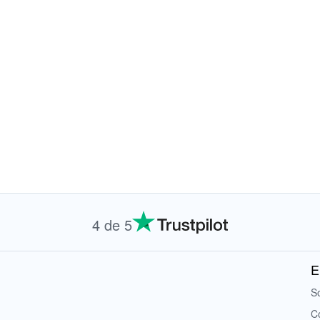
4 de 5
E
S
C