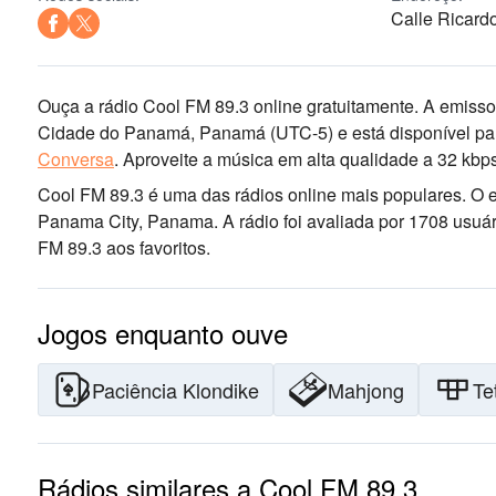
Calle Ricard
Ouça a rádio Cool FM 89.3 online gratuitamente. A emissor
Cidade do Panamá, Panamá
(UTC-5)
e está disponível p
Conversa
.
Aproveite a música
em alta qualidade
a 32 kbps
Cool FM 89.3 é uma das rádios online mais populares
. O 
Panama City, Panama
. A rádio foi avaliada por 1708 us
FM 89.3 aos favoritos.
Jogos enquanto ouve
Paciência Klondike
Mahjong
Te
Rádios similares a Cool FM 89.3