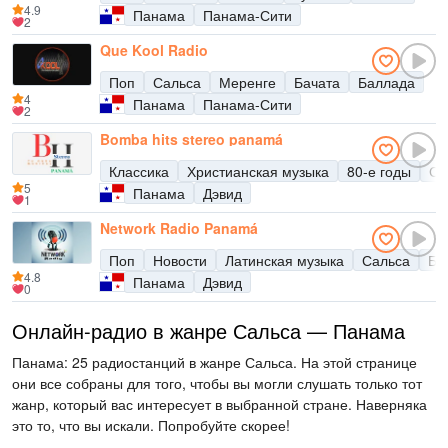
4.9
Панама
Панама-Сити
2
Que Kool Radio
Поп
Сальса
Меренге
Бачата
Баллада
4
Панама
Панама-Сити
2
Bomba hits stereo panamá
Классика
Христианская музыка
80-е годы
Са
5
Панама
Дэвид
1
Network Radio Panamá
Поп
Новости
Латинская музыка
Сальса
Ба
4.8
Панама
Дэвид
0
Онлайн-радио в жанре Сальса — Панама
Панама: 25 радиостанций в жанре Сальса. На этой странице
они все собраны для того, чтобы вы могли слушать только тот
жанр, который вас интересует в выбранной стране. Наверняка
это то, что вы искали. Попробуйте скорее!