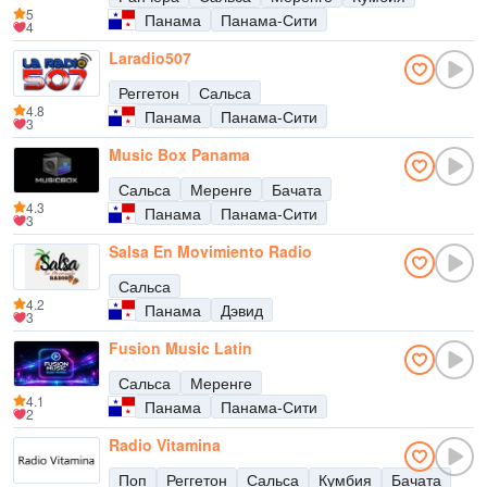
5
Панама
Панама-Сити
4
Laradio507
Реггетон
Сальса
4.8
Панама
Панама-Сити
3
Music Box Panama
Сальса
Меренге
Бачата
4.3
Панама
Панама-Сити
3
Salsa En Movimiento Radio
Сальса
4.2
Панама
Дэвид
3
Fusion Music Latin
Сальса
Меренге
4.1
Панама
Панама-Сити
2
Radio Vitamina
Поп
Реггетон
Сальса
Кумбия
Бачата