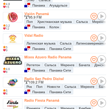
4.8
Панама
Агуадульсе
15
Visión Panamá
95.9 FM
Поп
Христианская музыка
Сальса
Меренге
3.2
Панама
Колон
12
Vidal Radio
Латинская музыка
Сальса
Латиноамерикански
5
Панама
Панама-Сити
9
Mixes Azuero Radio Panama
Реггетон
Сальса
Меренге
Бачата
Дэнсхол
4.6
Панама
Панама-Сити
8
Radio San Pedro Digital
109.2 FM
Рок
Поп
Новости
Сальса
Меренге
Балла
5
Панама
Панама-Сити
4
Radio Fiesta Panamá
Ранчера
Сальса
Меренге
Кумбия