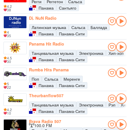
Регги
Реггетон
Сальса
4.2
Панама
Сантьяго
38
Dj. NuN Radio
Латинская музыка
Сальса
Баллада
4
Панама
Панама-Сити
35
Panama Hit Radio
Танцевальная музыка
Электроника
Хип-хоп
4.5
Панама
Панама-Сити
30
Rumba Hits Panama
Поп
Сальса
Меренге
5
Панама
Панама-Сити
22
Theurbanflow507
Танцевальная музыка
Электроника
Рэп
Хип-
4.2
Панама
Панама-Сити
10
Brava Radio 507
100.0 FM