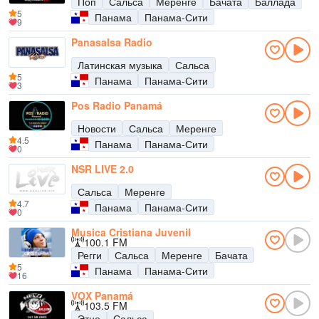
Поп
Сальса
Меренге
Бачата
Баллада
5
Панама
Панама-Сити
9
Panasalsa Radio
Латинская музыка
Сальса
5
Панама
Панама-Сити
3
Pos Radio Panamá
Новости
Сальса
Меренге
4.5
Панама
Панама-Сити
0
NSR LIVE 2.0
Сальса
Меренге
4.7
Панама
Панама-Сити
0
Musica Cristiana Juvenil
100.1 FM
Регги
Сальса
Меренге
Бачата
5
Панама
Панама-Сити
16
VOX Panamá
103.5 FM
Этно
Сальса