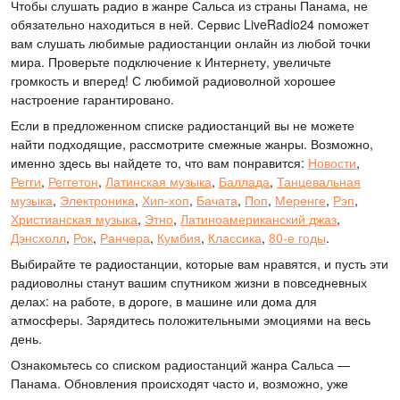
Чтобы слушать радио в жанре Сальса из страны Панама, не
обязательно находиться в ней. Сервис LiveRadio24 поможет
вам слушать любимые радиостанции онлайн из любой точки
мира. Проверьте подключение к Интернету, увеличьте
громкость и вперед! С любимой радиоволной хорошее
настроение гарантировано.
Если в предложенном списке радиостанций вы не можете
найти подходящие, рассмотрите смежные жанры. Возможно,
именно здесь вы найдете то, что вам понравится:
Новости
,
Регги
,
Реггетон
,
Латинская музыка
,
Баллада
,
Танцевальная
музыка
,
Электроника
,
Хип-хоп
,
Бачата
,
Поп
,
Меренге
,
Рэп
,
Христианская музыка
,
Этно
,
Латиноамериканский джаз
,
Дэнсхолл
,
Рок
,
Ранчера
,
Кумбия
,
Классика
,
80-е годы
.
Выбирайте те радиостанции, которые вам нравятся, и пусть эти
радиоволны станут вашим спутником жизни в повседневных
делах: на работе, в дороге, в машине или дома для
атмосферы. Зарядитесь положительными эмоциями на весь
день.
Ознакомьтесь со списком радиостанций жанра Сальса —
Панама. Обновления происходят часто и, возможно, уже