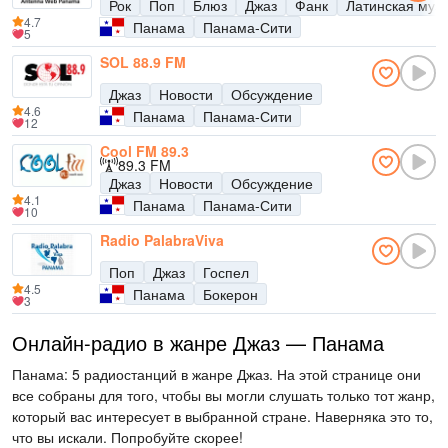
Рок
Поп
Блюз
Джаз
Фанк
Латинская муз
4.7
Панама
Панама-Сити
5
SOL 88.9 FM
Джаз
Новости
Обсуждение
4.6
Панама
Панама-Сити
12
Cool FM 89.3
89.3 FM
Джаз
Новости
Обсуждение
4.1
Панама
Панама-Сити
10
Radio PalabraViva
Поп
Джаз
Госпел
4.5
Панама
Бокерон
3
Онлайн-радио в жанре Джаз — Панама
Панама: 5 радиостанций в жанре Джаз. На этой странице они
все собраны для того, чтобы вы могли слушать только тот жанр,
который вас интересует в выбранной стране. Наверняка это то,
что вы искали. Попробуйте скорее!