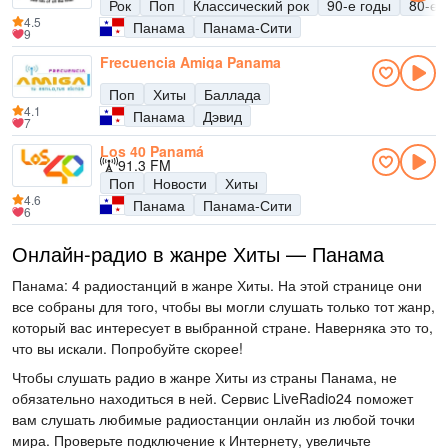
Рок
Поп
Классический рок
90-е годы
80-е 
4.5
Панама
Панама-Сити
9
Frecuencia Amiga Panama
Поп
Хиты
Баллада
4.1
Панама
Дэвид
7
Los 40 Panamá
91.3 FM
Поп
Новости
Хиты
4.6
Панама
Панама-Сити
6
Онлайн-радио в жанре Хиты — Панама
Панама: 4 радиостанций в жанре Хиты. На этой странице они
все собраны для того, чтобы вы могли слушать только тот жанр,
который вас интересует в выбранной стране. Наверняка это то,
что вы искали. Попробуйте скорее!
Чтобы слушать радио в жанре Хиты из страны Панама, не
обязательно находиться в ней. Сервис LiveRadio24 поможет
вам слушать любимые радиостанции онлайн из любой точки
мира. Проверьте подключение к Интернету, увеличьте