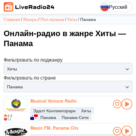
Русский
Главная
Жанры
Поп-музыка
Хиты
Панама
Онлайн-радио в жанре Хиты —
Панама
Фильтровать по поджанру
Хиты
Фильтровать по стране
Панама
Musical Venture Radio
Эдалт Контемпорари
Хиты
4.5
Панама
Панама-Сити
11
Magic FM, Panama City