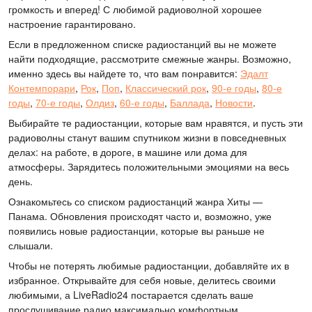
громкость и вперед! С любимой радиоволной хорошее
настроение гарантировано.
Если в предложенном списке радиостанций вы не можете
найти подходящие, рассмотрите смежные жанры. Возможно,
именно здесь вы найдете то, что вам понравится:
Эдалт
Контемпорари
,
Рок
,
Поп
,
Классический рок
,
90-е годы
,
80-е
годы
,
70-е годы
,
Олдиз
,
60-е годы
,
Баллада
,
Новости
.
Выбирайте те радиостанции, которые вам нравятся, и пусть эти
радиоволны станут вашим спутником жизни в повседневных
делах: на работе, в дороге, в машине или дома для
атмосферы. Зарядитесь положительными эмоциями на весь
день.
Ознакомьтесь со списком радиостанций жанра Хиты —
Панама. Обновления происходят часто и, возможно, уже
появились новые радиостанции, которые вы раньше не
слышали.
Чтобы не потерять любимые радиостанции, добавляйте их в
избранное. Открывайте для себя новые, делитесь своими
любимыми, а LiveRadio24 постарается сделать ваше
прослушивание радио максимально комфортным.