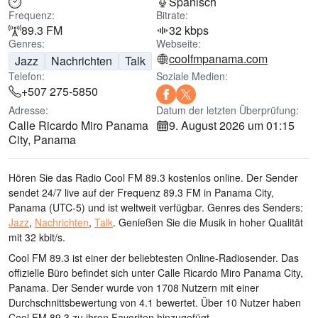
Spanisch
Frequenz:
Bitrate:
89.3 FM
32 kbps
Genres:
Webseite:
coolfmpanama.com
Jazz
Nachrichten
Talk
Telefon:
Soziale Medien:
+507 275-5850
Adresse:
Datum der letzten Überprüfung:
Calle Ricardo Miro Panama
9. August 2026 um 01:15
City, Panama
Hören Sie das Radio Cool FM 89.3 kostenlos online. Der Sender
sendet 24/7 live
auf der Frequenz 89.3 FM
in Panama City,
Panama
(UTC-5)
und ist weltweit verfügbar.
Genres des Senders:
Jazz
,
Nachrichten
,
Talk
.
Genießen Sie die Musik
in hoher Qualität
mit 32 kbit/s.
Cool FM 89.3 ist einer der beliebtesten Online-Radiosender
. Das
offizielle Büro befindet sich unter Calle Ricardo Miro Panama City,
Panama
. Der Sender wurde von 1708 Nutzern mit einer
Durchschnittsbewertung von 4.1 bewertet. Über 10 Nutzer haben
Cool FM 89.3 zu ihren Favoriten hinzugefügt.