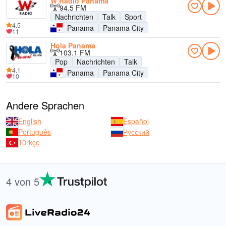
W Radio Panama
94.5 FM
Nachrichten
Talk
Sport
4.5
Panama
Panama City
11
Hola Panama
103.1 FM
Pop
Nachrichten
Talk
4.1
Panama
Panama City
10
Andere Sprachen
English
Español
Português
Русский
Türkçe
4 von 5