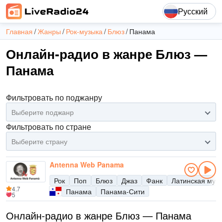
Русский
Главная
Жанры
Рок-музыка
Блюз
Панама
Онлайн-радио в жанре Блюз —
Панама
Фильтровать по поджанру
Выберите поджанр
Фильтровать по стране
Выберите страну
Antenna Web Panama
Рок
Поп
Блюз
Джаз
Фанк
Латинская муз
4.7
Панама
Панама-Сити
5
Онлайн-радио в жанре Блюз — Панама