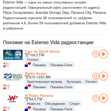
Estereo Vida — одна из самых популярных онлайн-
радиостанций
. Официальный офис расположен по адресу:
Plaza Conquistador, Avenida Domigo Diaz, Panama City, Panama
.
Радиостанцию оценили 26 пользователей со средним
рейтингом 4.6. Более 59 пользователей добавили Estereo Vida
в избранное.
Похожие на Estereo Vida радиостанции
Faro de David Stereo
104.5 FM
Госпел
4.7
Панама
Панама-Сити
77
Radio Hogar
670-1250 AM
Христианская музыка
Культура
Госпел
3.6
Панама
Панама-Сити
17
W Radio Panama
94.5 FM
Новости
Обсуждение
Спорт
4.5
Панама
Панама-Сити
11