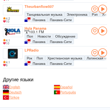
Theurbanflow507
Танцевальная музыка
Электроника
Рэп
Хип-
4.2
Панама
Панама-Сити
10
Hola Panama
103.1 FM
Поп
Новости
Обсуждение
4.1
Панама
Панама-Сити
10
LPRadio
Рок
Поп
Христианская музыка
Латинская му
4.1
Панама
Панама-Сити
6
Другие языки
English
Español
Deutsch
Português
Türkçe