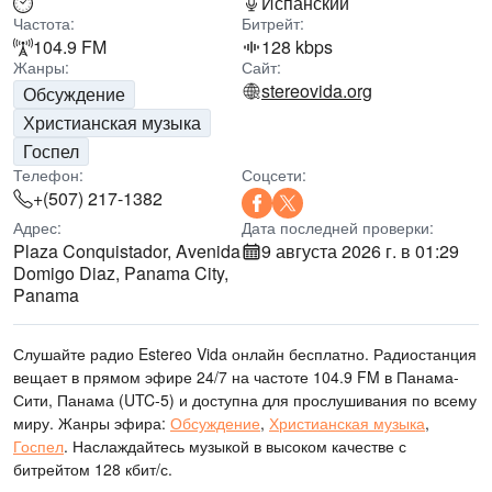
Испанский
Частота:
Битрейт:
104.9 FM
128 kbps
Жанры:
Сайт:
stereovida.org
Обсуждение
Христианская музыка
Госпел
Телефон:
Соцсети:
+(507) 217-1382
Адрес:
Дата последней проверки:
Plaza Conquistador, Avenida
9 августа 2026 г. в 01:29
Domigo Diaz, Panama City,
Panama
Слушайте радио Estereo Vida онлайн бесплатно. Радиостанция
вещает в прямом эфире 24/7
на частоте 104.9 FM
в Панама-
Сити, Панама
(UTC-5)
и доступна для прослушивания по всему
миру.
Жанры эфира:
Обсуждение
,
Христианская музыка
,
Госпел
.
Наслаждайтесь музыкой
в высоком качестве
с
битрейтом 128 кбит/с.