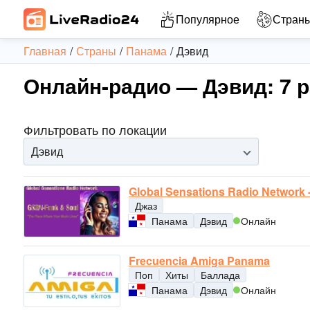
Популярное
Стран
Главная
Страны
Панама
Дэвид
Онлайн-радио — Дэвид: 7 
Фильтровать по локации
Дэвид
Global Sensations Radio Network 
Джаз
Панама
Дэвид
Онлайн
Frecuencia Amiga Panama
Поп
Хиты
Баллада
Панама
Дэвид
Онлайн