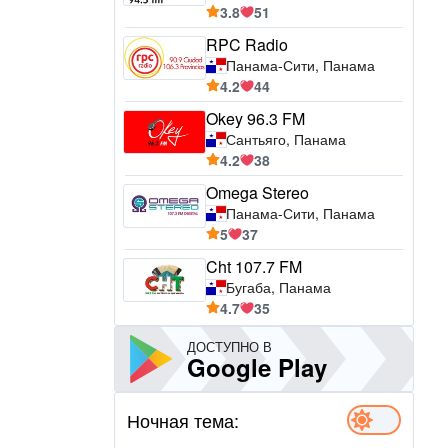
3.8
51
RPC Radio
Панама-Сити, Панама
4.2
44
Okey 96.3 FM
Сантьяго, Панама
4.2
38
Omega Stereo
Панама-Сити, Панама
5
37
Cht 107.7 FM
Бугаба, Панама
4.7
35
ДОСТУПНО В
Google Play
Ночная тема: