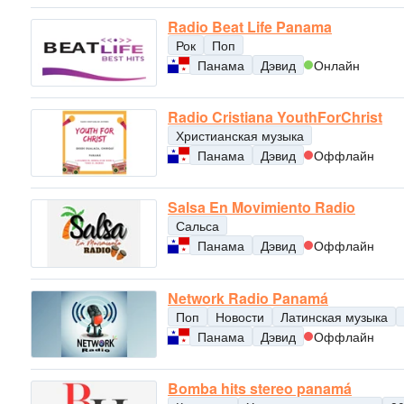
Radio Beat Life Panama
Рок
Поп
Панама
Дэвид
Онлайн
Radio Cristiana YouthForChrist
Христианская музыка
Панама
Дэвид
Оффлайн
Salsa En Movimiento Radio
Сальса
Панама
Дэвид
Оффлайн
Network Radio Panamá
Поп
Новости
Латинская музыка
Панама
Дэвид
Оффлайн
Bomba hits stereo panamá