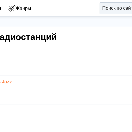
ы
Жанры
радиостанций
- Jazz