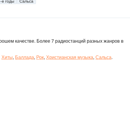
-е годы
Сальса
рошем качестве. Более 7 радиостанций разных жанров в
,
Хиты
,
Баллада
,
Рок
,
Христианская музыка
,
Сальса
.