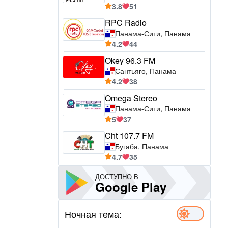
3.8
51
RPC Radio
Панама-Сити, Панама
4.2
44
Okey 96.3 FM
Сантьяго, Панама
4.2
38
Omega Stereo
Панама-Сити, Панама
5
37
Cht 107.7 FM
Бугаба, Панама
4.7
35
ДОСТУПНО В
Google Play
Ночная тема: