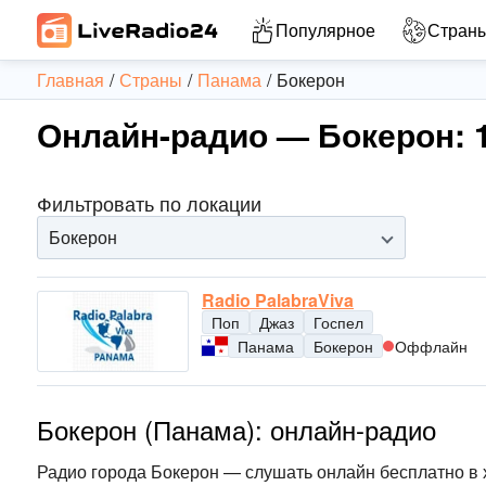
Популярное
Стран
Главная
Страны
Панама
Бокерон
Онлайн-радио — Бокерон: 
Фильтровать по локации
Бокерон
Radio PalabraViva
Поп
Джаз
Госпел
Панама
Бокерон
Оффлайн
Бокерон (Панама): онлайн-радио
Радио города Бокерон — слушать онлайн бесплатно в 