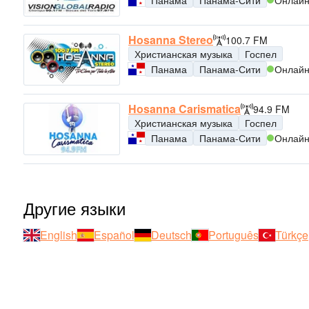
Hosanna Stereo
100.7 FM
Христианская музыка
Госпел
Панама
Панама-Сити
Онлай
Hosanna Carismatica
94.9 FM
Христианская музыка
Госпел
Панама
Панама-Сити
Онлай
Другие языки
English
Español
Deutsch
Português
Türkçe