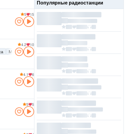
Популярные радиостанции
5
15
4.2
10
са
Меренге
Бачата
4.1
6
5
5