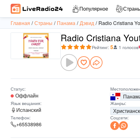
Популярное
Стран
Главная
Страны
Панама
Дэвид
Radio Cristiana Y
Radio Cristiana You
5
Рейтинг
:
1 голосов
Статус:
Местоположен
Оффлайн
Панам
Язык вещания:
Жанры:
Испанский
Христианск
Телефон:
Соцсети:
+65538986