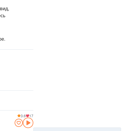
вид,
сь
ое.
3.6
17