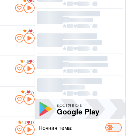
5
4
5
3
4.6
0
5
39
ДОСТУПНО В
Google Play
4.7
17
Ночная тема: