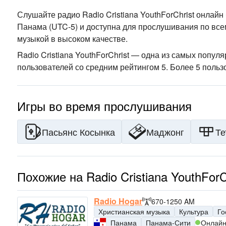
Слушайте радио Radio Cristiana YouthForChrist онлай
Панама
(UTC-5)
и доступна для прослушивания по все
музыкой
в высоком качестве
.
Radio Cristiana YouthForChrist — одна из самых попу
пользователей со средним рейтингом 5. Более 5 пользо
Игры во время прослушивания
Пасьянс Косынка
Маджонг
Те
Похожие на Radio Cristiana YouthFor
Radio Hogar
670-1250 AM
Христианская музыка
Культура
Го
Панама
Панама-Сити
Онлай