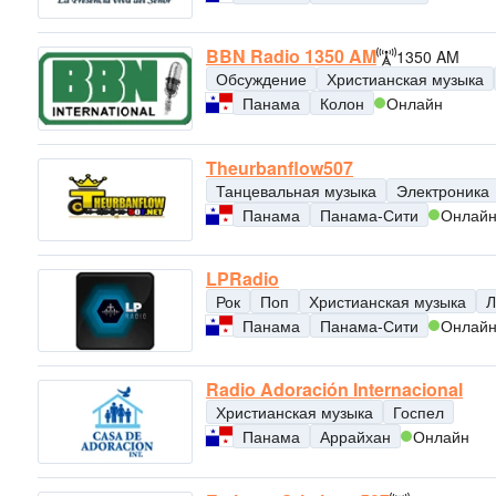
BBN Radio 1350 AM
1350 AM
Обсуждение
Христианская музыка
Панама
Колон
Онлайн
Theurbanflow507
Танцевальная музыка
Электроника
Панама
Панама-Сити
Онлай
LPRadio
Рок
Поп
Христианская музыка
Л
Панама
Панама-Сити
Онлай
Radio Adoración Internacional
Христианская музыка
Госпел
Панама
Аррайхан
Онлайн