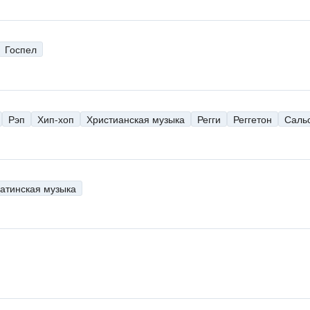
Госпел
Рэп
Хип-хоп
Христианская музыка
Регги
Реггетон
Саль
н
атинская музыка
н