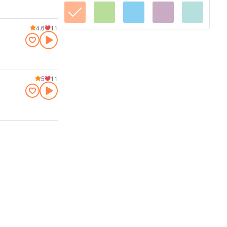
4.6
11
5
11