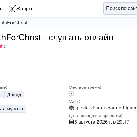
ы
Жанры
outhForChrist
thForChrist - слушать онлайн
5
ие:
Местное время:
а
Дэвид
Сайт:
ая музыка
Дата последней проверки:
6 августа 2026 г. в 20:17