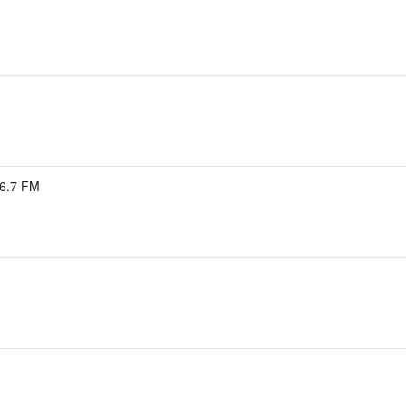
н
6.7 FM
н
н
н