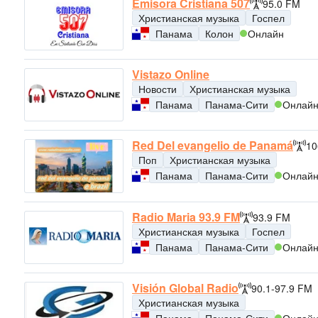
Emisora Cristiana 507
95.0 FM
Христианская музыка
Госпел
Панама
Колон
Онлайн
Vistazo Online
Новости
Христианская музыка
Панама
Панама-Сити
Онлай
Red Del evangelio de Panamá
10
Поп
Христианская музыка
Панама
Панама-Сити
Онлай
Radio Maria 93.9 FM
93.9 FM
Христианская музыка
Госпел
Панама
Панама-Сити
Онлай
Visión Global Radio
90.1-97.9 FM
Христианская музыка
Панама
Панама-Сити
Онлай