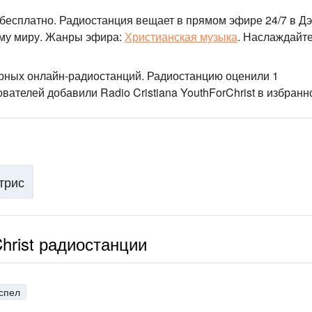
н бесплатно. Радиостанция вещает в прямом эфире 24/7
в Дэ
му миру.
Жанры эфира:
Христианская музыка
.
Наслаждайте
лярных онлайн-радиостанций
. Радиостанцию оценили 1
вателей добавили Radio Cristiana YouthForChrist в избранн
трис
Christ радиостанции
спел
н