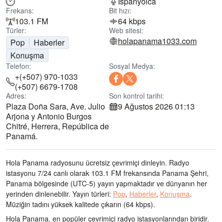
İspanyolca
Frekans:
Bit hızı:
103.1 FM
64 kbps
Türler:
Web sitesi:
holapanama1033.com
Pop
Haberler
Konuşma
Telefon:
Sosyal Medya:
+(+507) 970-1033
(+507) 6679-1708
Adres:
Son kontrol tarihi:
Plaza Doña Sara, Ave. Julio
9 Ağustos 2026 01:13
Arjona y Antonio Burgos
Chitré, Herrera, República de
Panamá.
Hola Panama radyosunu ücretsiz çevrimiçi dinleyin. Radyo
istasyonu 7/24 canlı olarak
103.1 FM frekansında
Panama Şehri,
Panama bölgesinde
(UTC-5)
yayın yapmaktadır ve dünyanın her
yerinden dinlenebilir.
Yayın türleri:
Pop
,
Haberler
,
Konuşma
.
Müziğin tadını
yüksek kalitede çıkarın
(64 kbps).
Hola Panama, en popüler çevrimiçi radyo istasyonlarından biridir
.