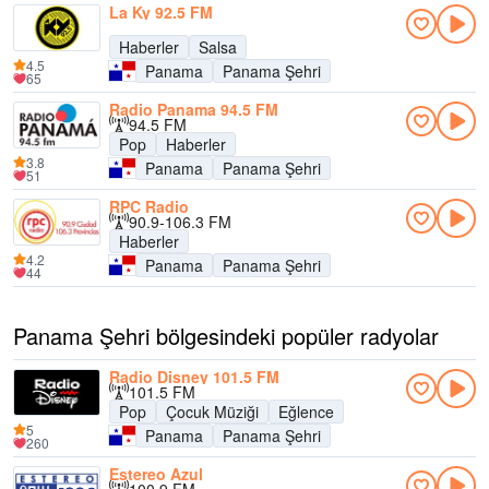
La Ky 92.5 FM
Haberler
Salsa
4.5
Panama
Panama Şehri
65
Radio Panama 94.5 FM
94.5 FM
Pop
Haberler
3.8
Panama
Panama Şehri
51
RPC Radio
90.9-106.3 FM
Haberler
4.2
Panama
Panama Şehri
44
Panama Şehri bölgesindeki popüler radyolar
Radio Disney 101.5 FM
101.5 FM
Pop
Çocuk Müziği
Eğlence
5
Panama
Panama Şehri
260
Estereo Azul