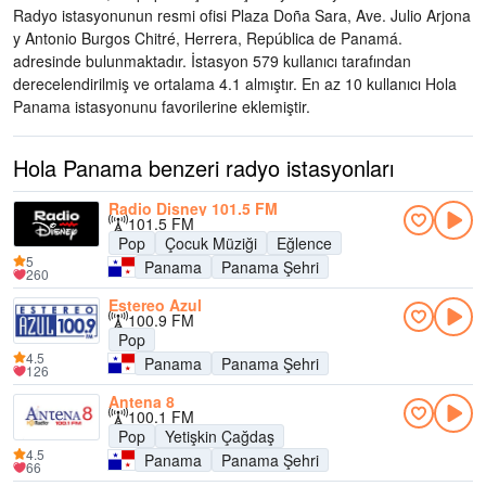
Radyo istasyonunun resmi ofisi Plaza Doña Sara, Ave. Julio Arjona
y Antonio Burgos Chitré, Herrera, República de Panamá.
adresinde bulunmaktadır
. İstasyon 579 kullanıcı tarafından
derecelendirilmiş ve ortalama 4.1 almıştır. En az 10 kullanıcı Hola
Panama istasyonunu favorilerine eklemiştir.
Hola Panama benzeri radyo istasyonları
Radio Disney 101.5 FM
101.5 FM
Pop
Çocuk Müziği
Eğlence
5
Panama
Panama Şehri
260
Estereo Azul
100.9 FM
Pop
4.5
Panama
Panama Şehri
126
Antena 8
100.1 FM
Pop
Yetişkin Çağdaş
4.5
Panama
Panama Şehri
66