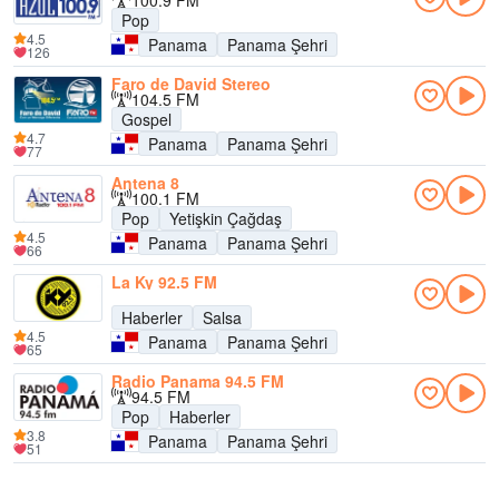
100.9 FM
Pop
4.5
Panama
Panama Şehri
126
Faro de David Stereo
104.5 FM
Gospel
4.7
Panama
Panama Şehri
77
Antena 8
100.1 FM
Pop
Yetişkin Çağdaş
4.5
Panama
Panama Şehri
66
La Ky 92.5 FM
Haberler
Salsa
4.5
Panama
Panama Şehri
65
Radio Panama 94.5 FM
94.5 FM
Pop
Haberler
3.8
Panama
Panama Şehri
51