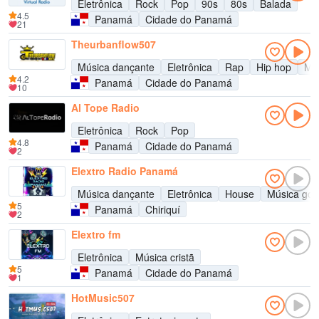
Eletrônica
Rock
Pop
90s
80s
Balada
4.5
Panamá
Cidade do Panamá
21
Theurbanflow507
Música dançante
Eletrônica
Rap
Hip hop
Mús
4.2
Panamá
Cidade do Panamá
10
Al Tope Radio
Eletrônica
Rock
Pop
4.8
Panamá
Cidade do Panamá
2
Elextro Radio Panamá
Música dançante
Eletrônica
House
Música gos
5
Panamá
Chiriquí
2
Elextro fm
Eletrônica
Música cristã
5
Panamá
Cidade do Panamá
1
HotMusic507