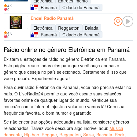
Eletrônica
Entretenimento
4.9
Panamá
Cidade do Panamá
0
Engel Radio Panamá
Eletrônica
Reggaeton
Balada
4.8
Panamá
Cidade do Panamá
0
Rádio online no gênero Eletrônica em Panamá
Existem 8 estações de rádio no gênero Eletrônica em Panamá.
Esta página reúne todas elas para que você ouça apenas o
gênero que deseja no país selecionado. Certamente é isso que
você procura. Experimente agora!
Para ouvir rádio Eletrônica de Panamá, você não precisa estar no
país. O LiveRadio24 permite que você escute suas estações
favoritas online de qualquer lugar do mundo. Verifique sua
conexão com a internet, ajuste o volume e vamos lá! Com sua
frequência favorita, o bom humor é garantido.
Se não encontrar opções adequadas na lista, considere gêneros
relacionados. Talvez você descubra algo incrível aqui:
Música
dançante
,
Hip hop
,
Reggae
,
Reggaeton
,
Salsa
,
Bachata
,
Rock
,