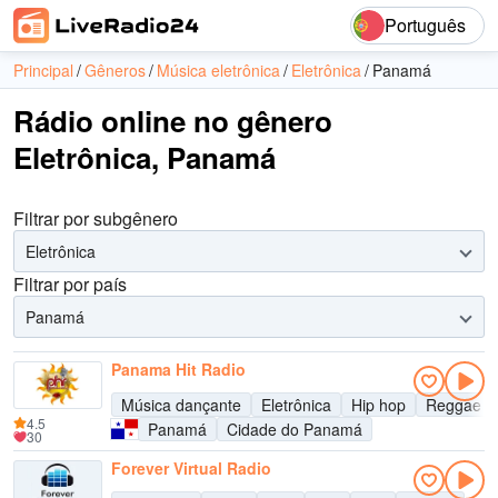
Português
Principal
Gêneros
Música eletrônica
Eletrônica
Panamá
Rádio online no gênero
Eletrônica, Panamá
Filtrar por subgênero
Eletrônica
Filtrar por país
Panamá
Panama Hit Radio
Música dançante
Eletrônica
Hip hop
Reggae
4.5
Panamá
Cidade do Panamá
30
Forever Virtual Radio