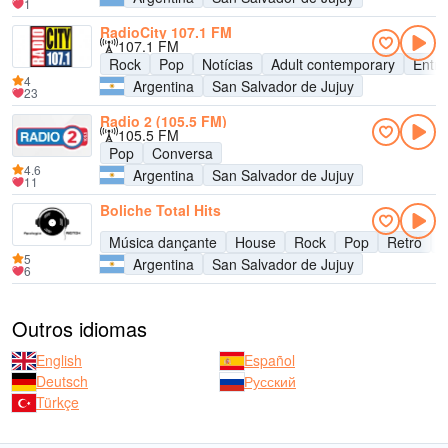
1
RadioCity 107.1 FM
107.1 FM
Rock
Pop
Notícias
Adult contemporary
Entre
4
Argentina
San Salvador de Jujuy
23
Radio 2 (105.5 FM)
105.5 FM
Pop
Conversa
4.6
Argentina
San Salvador de Jujuy
11
Boliche Total Hits
Música dançante
House
Rock
Pop
Retrô
R
5
Argentina
San Salvador de Jujuy
6
Outros idiomas
English
Español
Deutsch
Русский
Türkçe