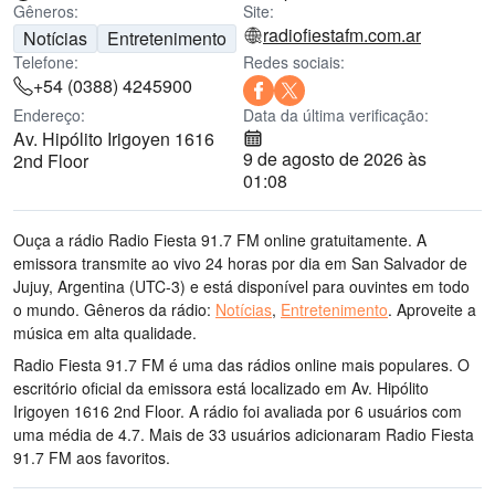
Gêneros:
Site:
radiofiestafm.com.ar
Notícias
Entretenimento
Telefone:
Redes sociais:
+54 (0388) 4245900
Endereço:
Data da última verificação:
Av. Hipólito Irigoyen 1616
9 de agosto de 2026 às
2nd Floor
01:08
Ouça a rádio Radio Fiesta 91.7 FM online gratuitamente. A
emissora transmite ao vivo 24 horas por dia
em San Salvador de
Jujuy, Argentina
(UTC-3)
e está disponível para ouvintes em todo
o mundo.
Gêneros da rádio:
Notícias
,
Entretenimento
.
Aproveite a
música
em alta qualidade
.
Radio Fiesta 91.7 FM é uma das rádios online mais populares
. O
escritório oficial da emissora está localizado em Av. Hipólito
Irigoyen 1616 2nd Floor
. A rádio foi avaliada por 6 usuários com
uma média de 4.7. Mais de 33 usuários adicionaram Radio Fiesta
91.7 FM aos favoritos.