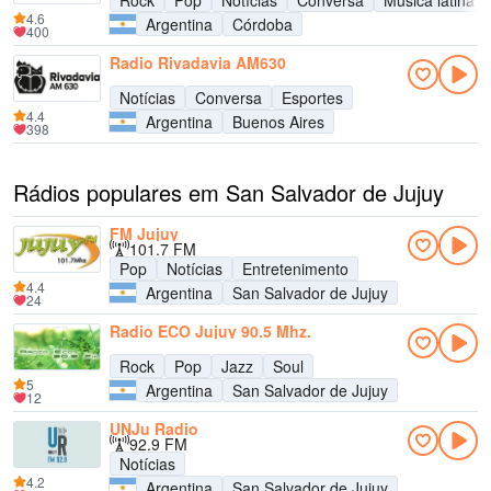
Rock
Pop
Notícias
Conversa
Música latina
4.6
Argentina
Córdoba
400
Radio Rivadavia AM630
Notícias
Conversa
Esportes
4.4
Argentina
Buenos Aires
398
Rádios populares em San Salvador de Jujuy
FM Jujuy
101.7 FM
Pop
Notícias
Entretenimento
4.4
Argentina
San Salvador de Jujuy
24
Radio ECO Jujuy 90.5 Mhz.
Rock
Pop
Jazz
Soul
5
Argentina
San Salvador de Jujuy
12
UNJu Radio
92.9 FM
Notícias
4.2
Argentina
San Salvador de Jujuy