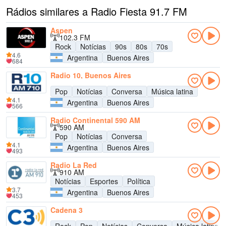
Rádios similares a Radio Fiesta 91.7 FM
Aspen
102.3 FM
Rock
Notícias
90s
80s
70s
4.6
Argentina
Buenos Aires
684
Radio 10, Buenos Aires
Pop
Notícias
Conversa
Música latina
4.1
Argentina
Buenos Aires
566
Radio Continental 590 AM
590 AM
Pop
Notícias
Conversa
4.1
Argentina
Buenos Aires
493
Radio La Red
910 AM
Notícias
Esportes
Política
3.7
Argentina
Buenos Aires
453
Cadena 3